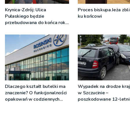
Krynica-Zdrój: Ulica
Proces biskupa Jeża zbli
Pułaskiego będzie
ku końcowi
przebudowana do końca roku
[WIDEO]
Dlaczego kształt butelki ma
Wypadek na drodze kra
znaczenie? O funkcjonalności
w Szczucinie –
opakowań w codziennych
poszkodowane 12-letni
produktach
dziecko