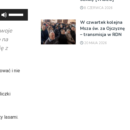
8 CZERWCA 2026
Używaj
strzałek
W czwartek kolejna
do
Msza św. za Ojczyznę
swoje
– transmisja w RDN
góry
o na
oraz
20 MAJA 2026
ę z
do
dołu
aby
ować i nie
zwiększyć
lub
zmniejszyć
iczki
głośność.
y lasami.