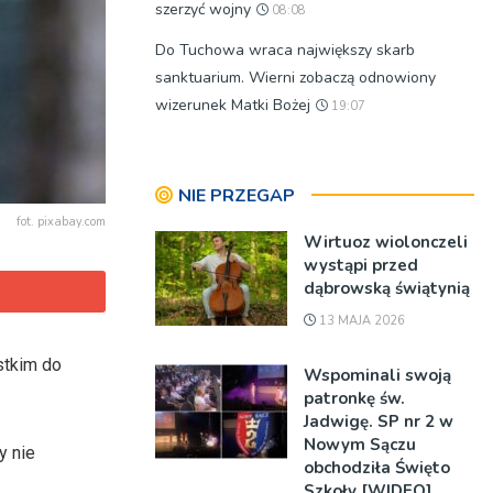
szerzyć wojny
08:08
Do Tuchowa wraca największy skarb
sanktuarium. Wierni zobaczą odnowiony
wizerunek Matki Bożej
19:07
NIE PRZEGAP
fot. pixabay.com
Wirtuoz wiolonczeli
wystąpi przed
dąbrowską świątynią
13 MAJA 2026
stkim do
Wspominali swoją
patronkę św.
Jadwigę. SP nr 2 w
Nowym Sączu
y nie
obchodziła Święto
Szkoły [WIDEO]