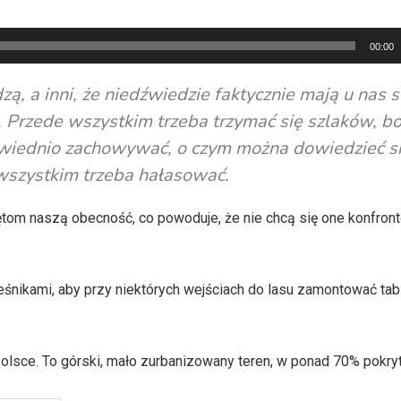
00:00
zą, a inni, że niedźwiedzie faktycznie mają u nas 
ę. Przede wszystkim trzeba trzymać się szlaków, b
owiednio zachowywać, o czym można dowiedzieć si
 wszystkim trzeba hałasować.
om naszą obecność, co powoduje, że nie chcą się one konfront
nikami, aby przy niektórych wejściach do lasu zamontować tabl
lsce. To górski, mało zurbanizowany teren, w ponad 70% pokryt