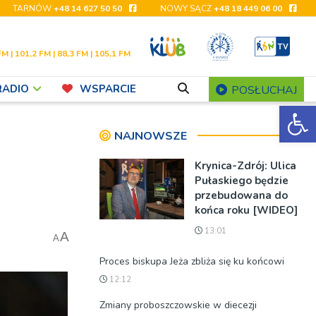
TARNÓW
+48 14 627 50 50
NOWY SĄCZ
+48 18 449 06 00
FM | 101,2 FM | 88,3 FM | 105,1 FM
RADIO
WSPARCIE
POSŁUCHAJ
Ot
NAJNOWSZE
Krynica-Zdrój: Ulica
Pułaskiego będzie
przebudowana do
końca roku [WIDEO]
13:01
A
A
Proces biskupa Jeża zbliża się ku końcowi
12:12
Zmiany proboszczowskie w diecezji