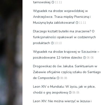
tarnowskiej
11:11
Wypadek na drodze wojewódzkiej w
Andrzejówce. Trasa między Piwniczną i
Muszyną była zablokowana!
11:11
Dlaczego kształt butelki ma znaczenie? O
funkcjonalności opakowań w codziennych
produktach
10:10
Wypadek na drodze krajowej w Szczucinie –
poszkodowane 12-letnie dziecko
08:08
Drogowskaz do św. Jakuba. Sanktuarium w
Zabawie oficjalnie częścią szlaku do Santiago
de Compostela
08:08
Leon XIV o Mundialu: W życiu, jak w piłce,
chodzi o grę zespołową
08:08
Leon XIV: Nie można wierzyć w Jezusa i