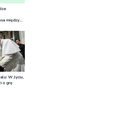
dze
asa między
yną była
alu: W życiu,
i o grę