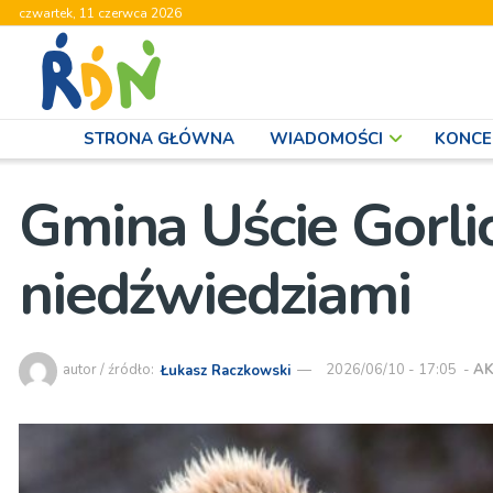
czwartek, 11 czerwca 2026
STRONA GŁÓWNA
WIADOMOŚCI
KONCE
Gmina Uście Gorlic
niedźwiedziami
autor / źródło:
Łukasz Raczkowski
2026/06/10 - 17:05
-
AK