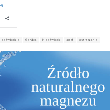
niedźwiedzie
Gorlice
Niedźwiedź
apel
ostrzeżenie