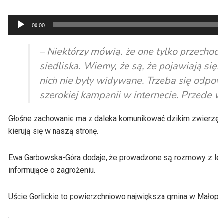
Odtwarzacz
00:00
plików
dźwiękowych
– Niektórzy mówią, że one tylko przechod
siedliska. Wiemy, że są, że pojawiają si
nich nie były widywane. Trzeba się odp
szerokiej kampanii w internecie. Przede
Głośne zachowanie ma z daleka komunikować dzikim zwierzęt
kierują się w naszą stronę.
Ewa Garbowska-Góra dodaje, że prowadzone są rozmowy z leś
informujące o zagrożeniu.
Uście Gorlickie to powierzchniowo największa gmina w Małopo