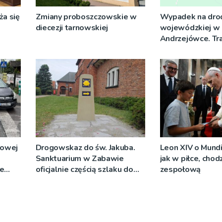
ża się
Zmiany proboszczowskie w
Wypadek na dro
diecezji tarnowskiej
wojewódzkiej w
Andrzejówce. Tr
Piwniczną i Musz
zablokowana!
jowej
Drogowskaz do św. Jakuba.
Leon XIV o Mundi
Sanktuarium w Zabawie
jak w piłce, chodz
e
oficjalnie częścią szlaku do
zespołową
Santiago de Compostela