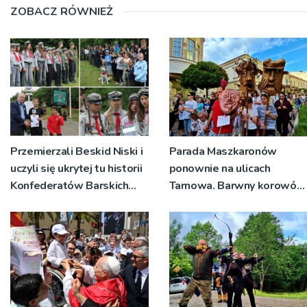
ZOBACZ RÓWNIEŻ
Przemierzali Beskid Niski i
Parada Maszkaronów
uczyli się ukrytej tu historii
ponownie na ulicach
Konfederatów Barskich
Tarnowa. Barwny korowód
[ZDJĘCIA, WIDEO]
przeszedł przez starówkę