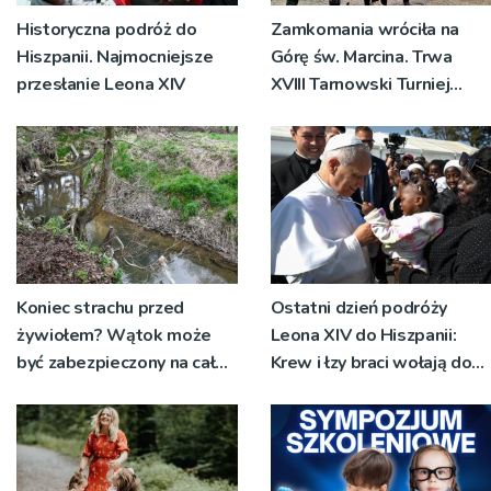
Historyczna podróż do
Zamkomania wróciła na
Hiszpanii. Najmocniejsze
Górę św. Marcina. Trwa
przesłanie Leona XIV
XVIII Tarnowski Turniej
Rycerski
Koniec strachu przed
Ostatni dzień podróży
żywiołem? Wątok może
Leona XIV do Hiszpanii:
być zabezpieczony na całej
Krew i łzy braci wołają do
długości
Boga