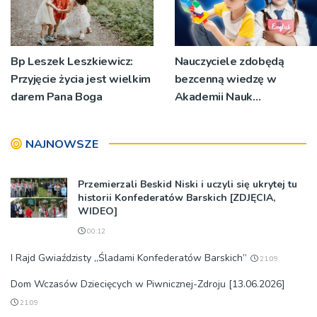
Bp Leszek Leszkiewicz:
Nauczyciele zdobędą
Przyjęcie życia jest wielkim
bezcenną wiedzę w
darem Pana Boga
Akademii Nauk
Stosowanych
NAJNOWSZE
Przemierzali Beskid Niski i uczyli się ukrytej tu
historii Konfederatów Barskich [ZDJĘCIA,
WIDEO]
00:12
I Rajd Gwiaździsty „Śladami Konfederatów Barskich”
21:09
Dom Wczasów Dziecięcych w Piwnicznej-Zdroju [13.06.2026]
21:09