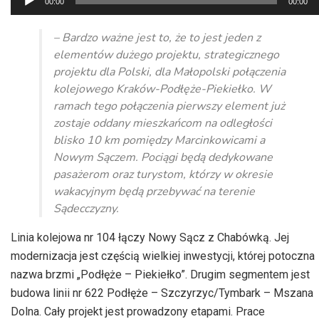
00:00
00:00
plików
dźwiękowych
– Bardzo ważne jest to, że to jest jeden z
elementów dużego projektu, strategicznego
projektu dla Polski, dla Małopolski połączenia
kolejowego Kraków-Podłęże-Piekiełko. W
ramach tego połączenia pierwszy element już
zostaje oddany mieszkańcom na odległości
blisko 10 km pomiędzy Marcinkowicami a
Nowym Sączem. Pociągi będą dedykowane
pasażerom oraz turystom, którzy w okresie
wakacyjnym będą przebywać na terenie
Sądecczyzny.
Linia kolejowa nr 104 łączy Nowy Sącz z Chabówką. Jej
modernizacja jest częścią wielkiej inwestycji, której potoczna
nazwa brzmi „
Podłęże
– Piekiełko”. Drugim segmentem jest
budowa linii nr 622
Podłęże
–
Szczyrzyc
/Tymbark – Mszana
Dolna. Cały projekt jest prowadzony etapami. Prace