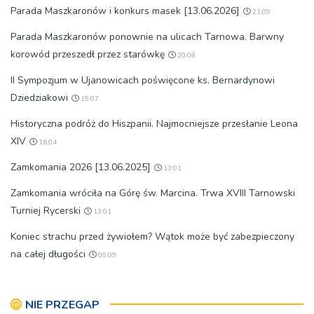
Parada Maszkaronów i konkurs masek [13.06.2026]
21:09
Parada Maszkaronów ponownie na ulicach Tarnowa. Barwny
korowód przeszedł przez starówkę
20:08
II Sympozjum w Ujanowicach poświęcone ks. Bernardynowi
Dziedziakowi
19:07
Historyczna podróż do Hiszpanii. Najmocniejsze przesłanie Leona
XIV
16:04
Zamkomania 2026 [13.06.2025]
13:01
Zamkomania wróciła na Górę św. Marcina. Trwa XVIII Tarnowski
Turniej Rycerski
13:01
Koniec strachu przed żywiołem? Wątok może być zabezpieczony
na całej długości
09:09
NIE PRZEGAP