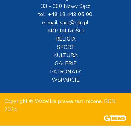
33 - 300 Nowy Sącz
tel.: +48 18 449 06 00
e-mail: sacz@rdn.pl
AKTUALNOŚCI
RELIGIA
SPORT
KULTURA
GALERIE
PATRONATY
WSPARCIE
Copyright © Wszelkie prawa zastrzeżone. RDN.
2024.