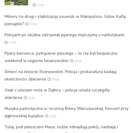
17:05
Miliony na drogi i stabilizację osuwisk w Małopolsce. Gdzie trafią
pieniądze?
17:05
Policjant po służbie zatrzymał pijanego mężczyznę z narkotykami
17:05
Pijany kierowca, potrącenie pieszego – to nie był bezpieczny
weekend w regionie limanowskim
15:03
Śmierć na Jeziorze Rożnowskim. Policja i prokuratura badają
okoliczności zdarzenia
15:03
Atak z użyciem noża w Dębicy – policja ustala szczegóły
zdarzenia
14:02
Muzyka patriotyczna w rocznicę Bitwy Warszawskiej. Koncert przy
dąbrowskiej bazylice
14:02
Tutaj, pod płaszczem Maryi, ludzie odnajdują pokój, nadzieję i