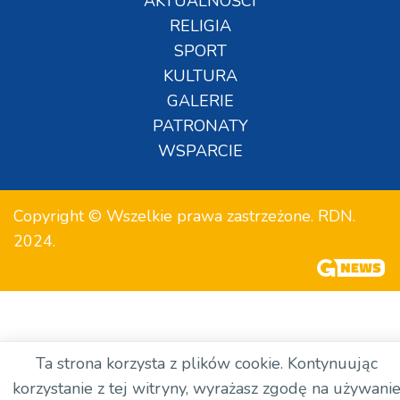
AKTUALNOŚCI
RELIGIA
SPORT
KULTURA
GALERIE
PATRONATY
WSPARCIE
Copyright © Wszelkie prawa zastrzeżone. RDN.
2024.
Ta strona korzysta z plików cookie. Kontynuując
korzystanie z tej witryny, wyrażasz zgodę na używani