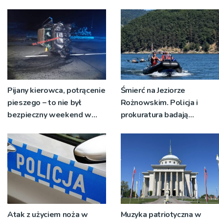
pieniądze?
Pijany kierowca, potrącenie
Śmierć na Jeziorze
pieszego – to nie był
Rożnowskim. Policja i
bezpieczny weekend w
prokuratura badają
regionie limanowskim
okoliczności zdarzenia
Atak z użyciem noża w
Muzyka patriotyczna w