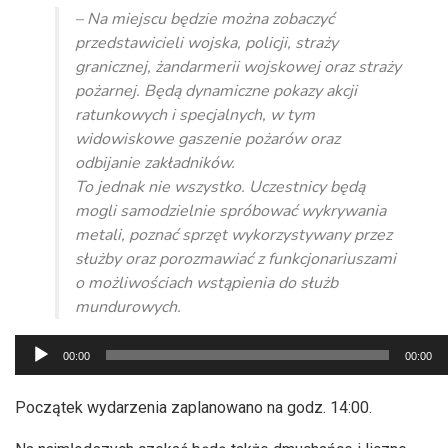
– Na miejscu będzie można zobaczyć
przedstawicieli wojska, policji, straży
granicznej, żandarmerii wojskowej oraz straży
pożarnej. Będą dynamiczne pokazy akcji
ratunkowych i specjalnych, w tym
widowiskowe gaszenie pożarów oraz
odbijanie zakładników.
To jednak nie wszystko. Uczestnicy będą
mogli samodzielnie spróbować wykrywania
metali, poznać sprzęt wykorzystywany przez
służby oraz porozmawiać z funkcjonariuszami
o możliwościach wstąpienia do służb
mundurowych.
Odtwarzacz
00:00
00:00
plików
dźwiękowych
Początek wydarzenia zaplanowano na godz. 14:00.