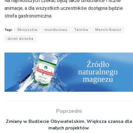
Na najmłodszych czekać będą także dmuchańce i liczne
animacje, a dla wszystkich uczestników dostępna będzie
strefa gastronomiczna.
Tagi:
Skrzyszów
mundurowy
Tarnów
Marcin Kiwior
dzień dziecka
Poprzedni
Zmiany w Budżecie Obywatelskim. Większa szansa dla
małych projektów