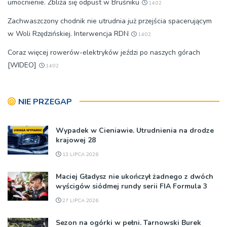
umocnienie. Zbliża się odpust w Bruśniku
14:02
Zachwaszczony chodnik nie utrudnia już przejścia spacerującym
w Woli Rzędzińskiej. Interwencja RDN
14:02
Coraz więcej rowerów-elektryków jeździ po naszych górach
[WIDEO]
14:02
NIE PRZEGAP
Wypadek w Cieniawie. Utrudnienia na drodze
krajowej 28
13 LIPCA 2026
Maciej Gładysz nie ukończył żadnego z dwóch
wyścigów siódmej rundy serii FIA Formula 3
27 LIPCA 2026
Sezon na ogórki w pełni. Tarnowski Burek