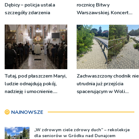
Dębicy – policja ustala
rocznicę Bitwy
szczegóły zdarzenia
Warszawskiej. Koncert
przy dąbrowskiej bazylice
Tutaj, pod płaszczem Maryi,
Zachwaszczony chodnik nie
ludzie odnajdują pokój,
utrudnia już przejścia
nadzieję i umocnienie.
spacerującym w Woli
Zbliża się odpust w
Rzędzińskiej. Interwencja
Bruśniku
RDN
NAJNOWSZE
„W zdrowym ciele zdrowy duch” – rekolekcje
dla seniorów w Gródku nad Dunajcem