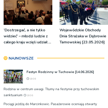
’Dostrzegać, a nie tylko
Wojewódzkie Obchody
widzieć’ – młodzi ludzie z
Dnia Strażaka w Dąbrowie
całego kraju wzięli udział w
Tarnowskiej [23.05.2026]
konkursie 'Patrzer’
NAJNOWSZE
Festyn Rodzinny w Tuchowie [14.06.2026]
18:06
Rodzina w centrum uwagi. Tłumy na festynie przy tuchowskim
sanktuarium
18:06
Pociągi jeżdżą do Marcinkowic. Pasażerowie oceniają otwarty