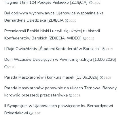
fragment linii 104 Podłęże Piekiełko [ZDJĘCIA]
14:02
Był gorliwym wychowawcą. Ujanowice wspominają ks.
Bernardyna Dziedziaka [ZDJĘCIA
10:10
Przemierzali Beskid Niski i uczyli się ukrytej tu historii
Konfederatów Barskich [ZDJĘCIA, WIDEO]
00:12
I Rajd Gwiaździsty „Śladami Konfederatów Barskich”
21:09
Dom Wczasów Dziecięcych w Piwnicznej-Zdroju [13.06.2026]
21:09
Parada Maszkaronów i konkurs masek [13.06.2026]
21:09
Parada Maszkaronów ponownie na ulicach Tarnowa. Barwny
korowód przeszedł przez starówkę
20:08
II Sympozjum w Ujanowicach poświęcone ks. Bernardynowi
Dziedziakowi
19:07