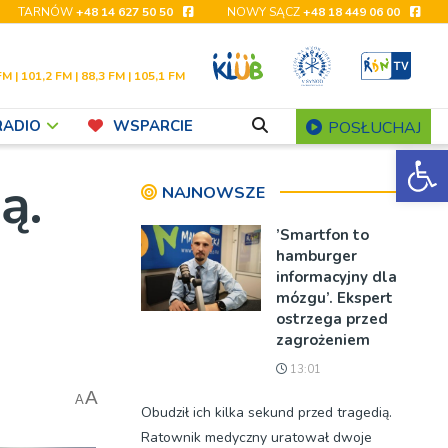
TARNÓW
+48 14 627 50 50
NOWY SĄCZ
+48 18 449 06 00
FM | 101,2 FM | 88,3 FM | 105,1 FM
RADIO
WSPARCIE
POSŁUCHAJ
Ot
ą.
NAJNOWSZE
’Smartfon to
hamburger
informacyjny dla
mózgu’. Ekspert
ostrzega przed
zagrożeniem
13:01
A
A
Obudził ich kilka sekund przed tragedią.
Ratownik medyczny uratował dwoje