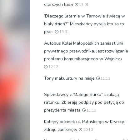
starszych ludzi
13:01
’Dlaczego latarnie w Tarnowie świecą w
biały dzień?” Mieszkańcy pytają kto za to
płaci
13:01
Autobus Kolei Małopolskich zamiast linii
prywatnego przewoźnika. Jest rozwiązanie
problemu komunikacyjnego w Wojniczu
12:12
Tony makulatury na misje
11:11
Sprzedawcy z 'Małego Burku” szukają
ratunku. Zbierają podpisy pod petycją do
prezydenta miasta
11:11
Kolejny odcinek ul. Pułaskiego w Krynicy-
Zdroju zamknięty
10:10