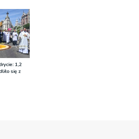
rycie: 1,2
liło się z