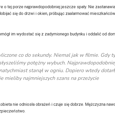
e o tej porze najprawdopodobniej jeszcze spały. Nie zastanawiał
 dobijać się do drzwi i okien, próbując zaalarmować mieszkańców
omógł im wydostać się z zadymionego budynku i oddalić od dom
iczone co do sekundy. Niemal jak w filmie. Gdy t
usłyszeliśmy potężny wybuch. Najprawdopodobnie
atychmiast stanął w ogniu. Dopiero wtedy dotarł
ie mieliby najmniejszych szans na przeżycie
bieta nie odniosła obrażeń i czuje się dobrze. Mężczyzna nawd
ezpieczeństwo.