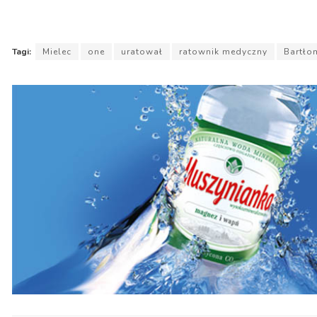
Tagi:
Mielec
one
uratował
ratownik medyczny
Bartło