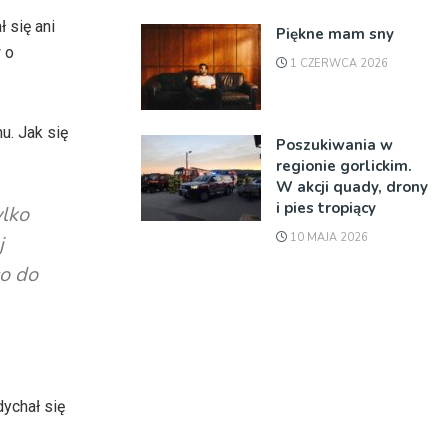
 się ani
Piękne mam sny
 o
1 CZERWCA 2026
u. Jak się
Poszukiwania w
regionie gorlickim.
W akcji quady, drony
i pies tropiący
ylko
10 MAJA 2026
j
o do
ychał się