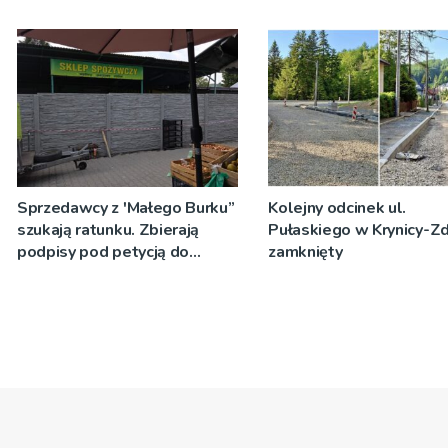
zagrożeniem
za to płaci
Sprzedawcy z 'Małego Burku”
Kolejny odcinek ul.
szukają ratunku. Zbierają
Pułaskiego w Krynicy-Zd
podpisy pod petycją do
zamknięty
prezydenta miasta