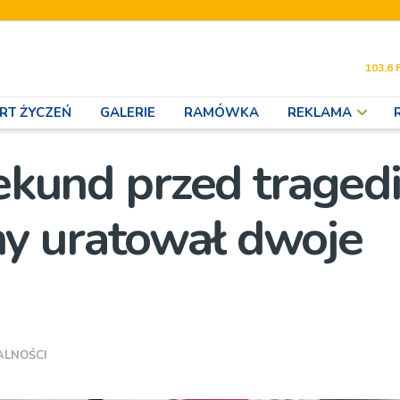
103,6 
RT ŻYCZEŃ
GALERIE
RAMÓWKA
REKLAMA
sekund przed tragedi
y uratował dwoje
ALNOŚCI