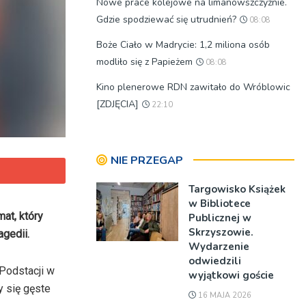
Nowe prace kolejowe na limanowszczyźnie.
Gdzie spodziewać się utrudnień?
08:08
Boże Ciało w Madrycie: 1,2 miliona osób
modliło się z Papieżem
08:08
Kino plenerowe RDN zawitało do Wróblowic
[ZDJĘCIA]
22:10
NIE PRZEGAP
Targowisko Książek
w Bibliotece
mat, który
Publicznej w
Skrzyszowie.
agedii.
Wydarzenie
odwiedzili
Podstacji w
wyjątkowi goście
y się gęste
16 MAJA 2026