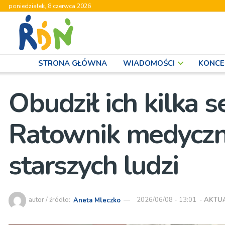
poniedziałek, 8 czerwca 2026
STRONA GŁÓWNA
WIADOMOŚCI
KONCE
Obudził ich kilka 
Ratownik medyczn
starszych ludzi
autor / źródło:
Aneta Mleczko
2026/06/08 - 13:01
-
AKTU