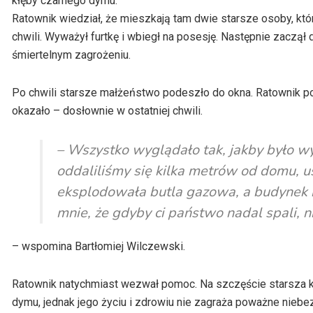
kłęby czarnego dymu.
Ratownik wiedział, że mieszkają tam dwie starsze osoby, któr
chwili. Wyważył furtkę i wbiegł na posesję. Następnie zaczął
śmiertelnym zagrożeniu.
Po chwili starsze małżeństwo podeszło do okna. Ratownik p
okazało – dosłownie w ostatniej chwili.
– Wszystko wyglądało tak, jakby było wyl
oddaliliśmy się kilka metrów od domu, 
eksplodowała butla gazowa, a budynek n
mnie, że gdyby ci państwo nadal spali, n
– wspomina Bartłomiej Wilczewski.
Ratownik natychmiast wezwał pomoc. Na szczęście starsza ko
dymu, jednak jego życiu i zdrowiu nie zagraża poważne nieb