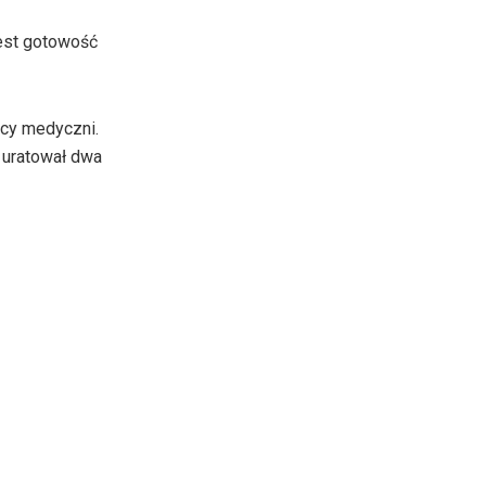
jest gotowość
icy medyczni.
 uratował dwa