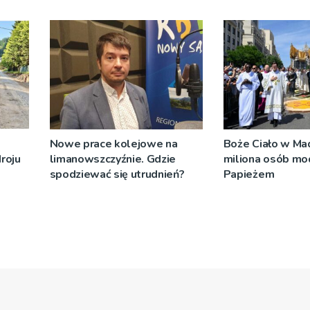
rozwiązanie problemu
komunikacyjnego w Wojniczu
Nowe prace kolejowe na
Boże Ciało w Mad
roju
limanowszczyźnie. Gdzie
miliona osób mod
spodziewać się utrudnień?
Papieżem