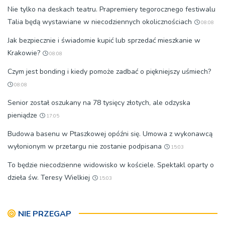
Nie tylko na deskach teatru. Prapremiery tegorocznego festiwalu
Talia będą wystawiane w niecodziennych okolicznościach
08:08
Jak bezpiecznie i świadomie kupić lub sprzedać mieszkanie w
Krakowie?
08:08
Czym jest bonding i kiedy pomoże zadbać o piękniejszy uśmiech?
08:08
Senior został oszukany na 78 tysięcy złotych, ale odzyska
pieniądze
17:05
Budowa basenu w Ptaszkowej opóźni się. Umowa z wykonawcą
wyłonionym w przetargu nie zostanie podpisana
15:03
To będzie niecodzienne widowisko w kościele. Spektakl oparty o
dzieła św. Teresy Wielkiej
15:03
NIE PRZEGAP