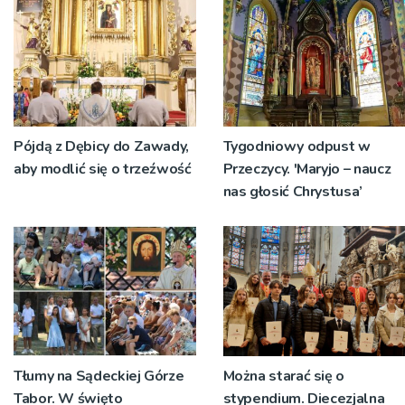
Pójdą z Dębicy do Zawady,
Tygodniowy odpust w
aby modlić się o trzeźwość
Przeczycy. 'Maryjo – naucz
nas głosić Chrystusa’
Tłumy na Sądeckiej Górze
Można starać się o
Tabor. W święto
stypendium. Diecezjalna