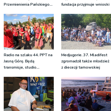
Przemienienia Pańskiego
fundacja przyjmuje wnioski
bp Jeż przypominał o
znaczeniu Sakramentów
[ZDJĘCIA]
Radio na szlaku 44. PPT na
Medjugorie. 37. Mladifest
Jasną Górę. Będą
zgromadził także młodzież
transmisje, studio
z diecezji tarnowskiej
pielgrzymkowe,
pozdrowienia