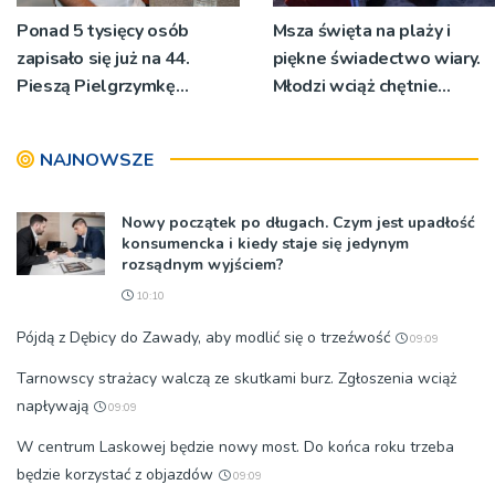
Ponad 5 tysięcy osób
Msza święta na plaży i
zapisało się już na 44.
piękne świadectwo wiary.
Pieszą Pielgrzymkę
Młodzi wciąż chętnie
Tarnowską [WIDEO]
wyjeżdżają na oazy
NAJNOWSZE
Nowy początek po długach. Czym jest upadłość
konsumencka i kiedy staje się jedynym
rozsądnym wyjściem?
10:10
Pójdą z Dębicy do Zawady, aby modlić się o trzeźwość
09:09
Tarnowscy strażacy walczą ze skutkami burz. Zgłoszenia wciąż
napływają
09:09
W centrum Laskowej będzie nowy most. Do końca roku trzeba
będzie korzystać z objazdów
09:09