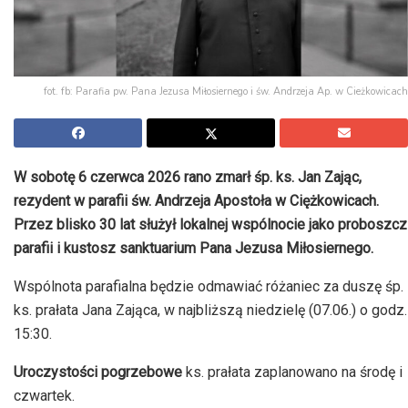
fot. fb: Parafia pw. Pana Jezusa Miłosiernego i św. Andrzeja Ap. w Cieżkowicach
W sobotę 6 czerwca 2026 rano zmarł śp. ks. Jan Zając,
rezydent w parafii św. Andrzeja Apostoła w Ciężkowicach.
Przez blisko 30 lat służył lokalnej wspólnocie jako proboszcz
parafii i kustosz sanktuarium Pana Jezusa Miłosiernego.
Wspólnota parafialna będzie odmawiać różaniec za duszę śp.
ks. prałata Jana Zająca, w najbliższą niedzielę (07.06.) o godz.
15:30.
Uroczystości pogrzebowe
ks. prałata zaplanowano na środę i
czwartek.