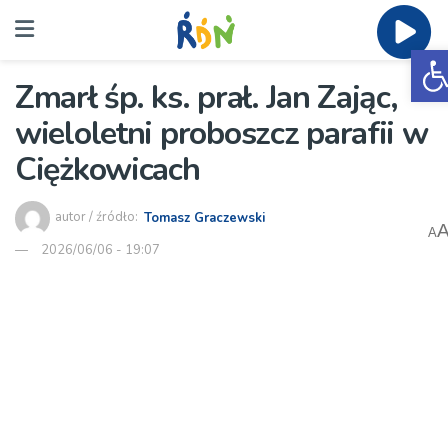
O
Zmarł śp. ks. prał. Jan Zając,
wieloletni proboszcz parafii w
Ciężkowicach
autor / źródło:
Tomasz Graczewski
A
2026/06/06 - 19:07