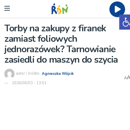
O
Torby na zakupy z firanek
zamiast foliowych
jednorazówek? Tarnowianie
zasiedli do maszyn do szycia
autor / źródło:
Agnieszka Wójcik
A
2026/06/03 - 13:01