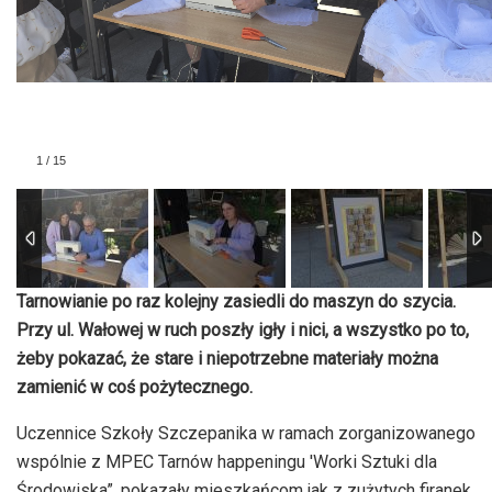
1
/
15
Tarnowianie po raz kolejny zasiedli do maszyn do szycia.
Przy ul. Wałowej w ruch poszły igły i nici, a wszystko po to,
żeby pokazać, że stare i niepotrzebne materiały można
zamienić w coś pożytecznego.
Uczennice Szkoły Szczepanika w ramach zorganizowanego
wspólnie z MPEC Tarnów happeningu 'Worki Sztuki dla
Środowiska”, pokazały mieszkańcom jak z zużytych firanek