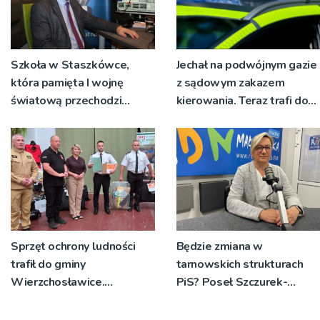
Szkoła w Staszkówce,
Jechał na podwójnym gazie
która pamięta I wojnę
z sądowym zakazem
światową przechodzi
kierowania. Teraz trafi do
przebudowę [WIDEO]
więzienia
Sprzęt ochrony ludności
Będzie zmiana w
trafił do gminy
tarnowskich strukturach
Wierzchosławice.
PiS? Poseł Szczurek-
Wyposażenie odebrali
Żelazko: 'Ja skupiam się na
strażacy i przedstawiciele
pracy parlamentarzysty’