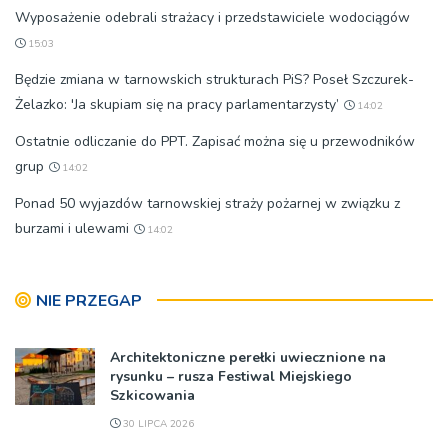
Wyposażenie odebrali strażacy i przedstawiciele wodociągów
15:03
Będzie zmiana w tarnowskich strukturach PiS? Poseł Szczurek-
Żelazko: 'Ja skupiam się na pracy parlamentarzysty’
14:02
Ostatnie odliczanie do PPT. Zapisać można się u przewodników
grup
14:02
Ponad 50 wyjazdów tarnowskiej straży pożarnej w związku z
burzami i ulewami
14:02
NIE PRZEGAP
Architektoniczne perełki uwiecznione na
rysunku – rusza Festiwal Miejskiego
Szkicowania
30 LIPCA 2026