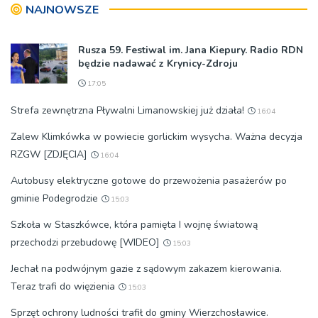
NAJNOWSZE
wodociągów
Rusza 59. Festiwal im. Jana Kiepury. Radio RDN
będzie nadawać z Krynicy-Zdroju
17:05
Strefa zewnętrzna Pływalni Limanowskiej już działa!
16:04
Zalew Klimkówka w powiecie gorlickim wysycha. Ważna decyzja
RZGW [ZDJĘCIA]
16:04
Autobusy elektryczne gotowe do przewożenia pasażerów po
gminie Podegrodzie
15:03
Szkoła w Staszkówce, która pamięta I wojnę światową
przechodzi przebudowę [WIDEO]
15:03
Jechał na podwójnym gazie z sądowym zakazem kierowania.
Teraz trafi do więzienia
15:03
Sprzęt ochrony ludności trafił do gminy Wierzchosławice.