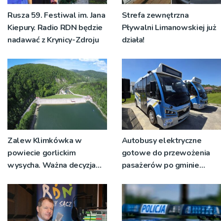
Rusza 59. Festiwal im. Jana
Strefa zewnętrzna
Kiepury. Radio RDN będzie
Pływalni Limanowskiej już
nadawać z Krynicy-Zdroju
działa!
Zalew Klimkówka w
Autobusy elektryczne
powiecie gorlickim
gotowe do przewożenia
wysycha. Ważna decyzja
pasażerów po gminie
RZGW [ZDJĘCIA]
Podegrodzie