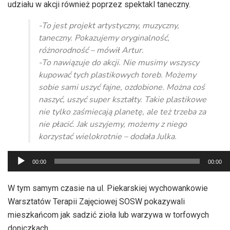
udziału w akcji również poprzez spektakl taneczny.
-To jest projekt artystyczny, muzyczny,
taneczny. Pokazujemy oryginalność,
różnorodność – mówił Artur.
-To nawiązuje do akcji. Nie musimy wszyscy
kupować tych plastikowych toreb. Możemy
sobie sami uszyć fajne, ozdobione. Można coś
naszyć, uszyć super kształty. Takie plastikowe
nie tylko zaśmiecają planetę, ale też trzeba za
nie płacić. Jak uszyjemy, możemy z niego
korzystać wielokrotnie – dodała Julka.
Odtwarzacz
00:00
00:00
plików
dźwiękowych
W tym samym czasie na ul. Piekarskiej wychowankowie
Warsztatów Terapii Zajęciowej SOSW pokazywali
mieszkańcom jak sadzić zioła lub warzywa w torfowych
doniczkach.