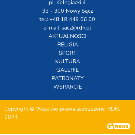
pl. Kolegiacki 4
33 - 300 Nowy Sącz
tel.: +48 18 449 06 00
e-mail: sacz@rdn.pl
AKTUALNOŚCI
RELIGIA
SPORT
KULTURA
GALERIE
PATRONATY
WSPARCIE
Copyright © Wszelkie prawa zastrzeżone. RDN.
2024.