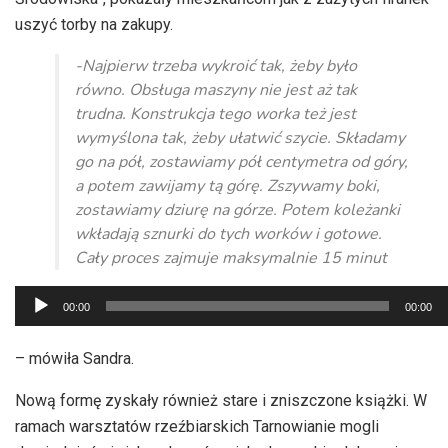
uszyć torby na zakupy.
-Najpierw trzeba wykroić tak, żeby było
równo. Obsługa maszyny nie jest aż tak
trudna. Konstrukcja tego worka też jest
wymyślona tak, żeby ułatwić szycie. Składamy
go na pół, zostawiamy pół centymetra od góry,
a potem zawijamy tą górę. Zszywamy boki,
zostawiamy dziurę na górze. Potem koleżanki
wkładają sznurki do tych worków i gotowe.
Cały proces zajmuje maksymalnie 15 minut
Odtwarzacz
00:00
00:00
plików
dźwiękowych
– mówiła Sandra.
Nową formę zyskały również stare i zniszczone książki. W
ramach warsztatów rzeźbiarskich Tarnowianie mogli