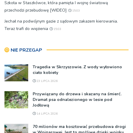
Szkoła w Staszkówce, która pamięta I wojnę światową
przechodzi przebudowę [WIDEO]
15:03
Jechał na podwójnym gazie z sądowym zakazem kierowania.
Teraz trafi do więzienia
15:03
NIE PRZEGAP
Tragedia w Skrzyszowie. Z wody wyłowiono
ciało kobiety
23 LIPCA 2026
Przywiązany do drzewa i skazany na śmierć.
Dramat psa odnalezionego w lesie pod
Jodłową
14 LIPCA 2026
70 milionów ma kosztować przebudowa drogi
w Wojnarowej. Jest to możliwe dzięki wojsku