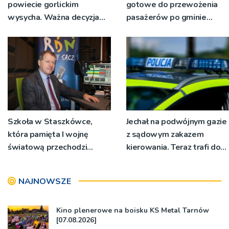
powiecie gorlickim
gotowe do przewożenia
wysycha. Ważna decyzja
pasażerów po gminie
RZGW [ZDJĘCIA]
Podegrodzie
Szkoła w Staszkówce,
Jechał na podwójnym gazie
która pamięta I wojnę
z sądowym zakazem
światową przechodzi
kierowania. Teraz trafi do
przebudowę [WIDEO]
więzienia
NAJNOWSZE
Kino plenerowe na boisku KS Metal Tarnów
[07.08.2026]