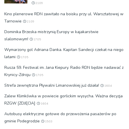
21:09
Kino plenerowe RDN zawitało na boisku przy ul. Warsztatowej w
Tarnowie
21:09
Dominika Brzeska mistrzynią Europy w kajakarstwie
slalomowym!
17:05
Wymarzony gol Adriana Danka. Kapitan Sandecji czekał na niego
latami
17:05
Rusza 59. Festiwal im. Jana Kiepury. Radio RDN będzie nadawać z
Krynicy-Zdroju
17:05
Strefa zewnętrzna Pływalni Limanowskiej już działa!
16:04
Zalew Klimkówka w powiecie gorlickim wysycha. Ważna decyzja
RZGW [ZDJĘCIA]
16:04
Autobusy elektryczne gotowe do przewożenia pasażerów po
gminie Podegrodzie
15:03