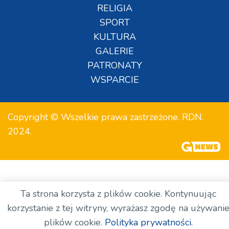
RELIGIA
SPORT
KULTURA
GALERIE
PATRONATY
WSPARCIE
Copyright © Wszelkie prawa zastrzeżone. RDN.
2024.
Ta strona korzysta z plików cookie. Kontynuując
korzystanie z tej witryny, wyrażasz zgodę na używani
plików cookie.
Polityka prywatności.