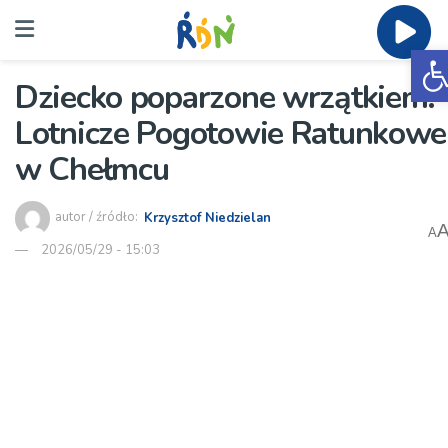
O
Dziecko poparzone wrzątkiem.
Lotnicze Pogotowie Ratunkowe
w Chełmcu
autor / źródło:
Krzysztof Niedzielan
A
2026/05/29 - 15:03