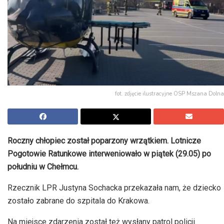
fot. zdjęcie ilustracyjne OSP Mszana Dolna
Roczny chłopiec został poparzony wrzątkiem. Lotnicze
Pogotowie Ratunkowe interweniowało w piątek (29.05) po
południu w Chełmcu.
Rzecznik LPR Justyna Sochacka przekazała nam, że dziecko
zostało zabrane do szpitala do Krakowa.
Na miejsce zdarzenia został też wysłany patrol policji.