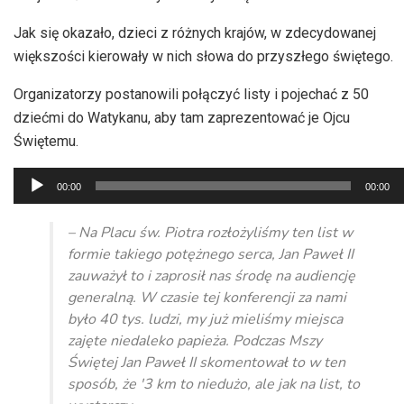
Jak się okazało, dzieci z różnych krajów, w zdecydowanej
większości kierowały w nich słowa do przyszłego świętego.
Organizatorzy postanowili połączyć listy i pojechać z 50
dziećmi do Watykanu, aby tam zaprezentować je Ojcu
Świętemu.
Odtwarzacz
00:00
00:00
plików
dźwiękowych
– Na Placu św. Piotra rozłożyliśmy ten list w
formie takiego potężnego serca, Jan Paweł II
zauważył to i zaprosił nas środę na audiencję
generalną. W czasie tej konferencji za nami
było 40 tys. ludzi, my już mieliśmy miejsca
zajęte niedaleko papieża. Podczas Mszy
Świętej Jan Paweł II skomentował to w ten
sposób, że '3 km to niedużo, ale jak na list, to