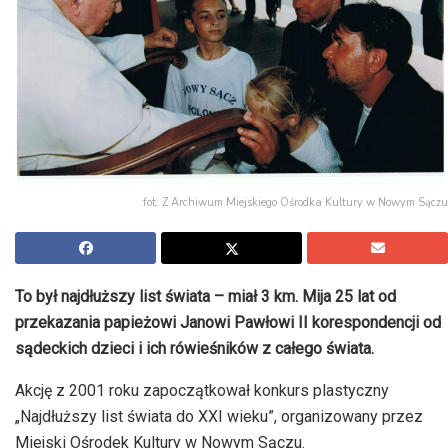
fot. Z Archiwum Miejskiego Ośrodka Kultury w Nowym Sączu
To był najdłuższy list świata – miał 3 km. Mija 25 lat od
przekazania papieżowi Janowi Pawłowi II korespondencji od
sądeckich dzieci i ich rówieśników z całego świata.
Akcję z 2001 roku zapoczątkował konkurs plastyczny
„Najdłuższy list świata do XXI wieku”, organizowany przez
Miejski Ośrodek Kultury w Nowym Sączu.