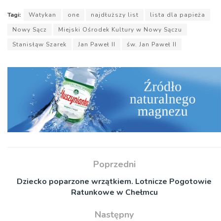
Tagi:
Watykan
one
najdłuższy list
lista dla papieża
Nowy Sącz
Miejski Ośrodek Kultury w Nowy Sączu
Stanisłąw Szarek
Jan Paweł II
św. Jan Paweł II
Poprzedni
Dziecko poparzone wrzątkiem. Lotnicze Pogotowie
Ratunkowe w Chełmcu
Następny