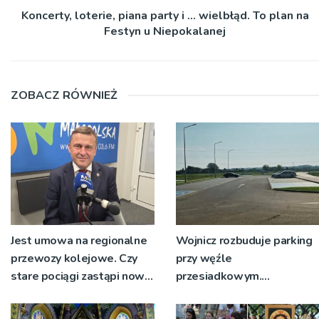
Koncerty, loterie, piana party i … wielbłąd. To plan na
Festyn u Niepokalanej
ZOBACZ RÓWNIEŻ
Jest umowa na regionalne
Wojnicz rozbuduje parking
przewozy kolejowe. Czy
przy węźle
stare pociągi zastąpi nowy
przesiadkowym.
tabor?
Powstanie ponad 60
miejsc