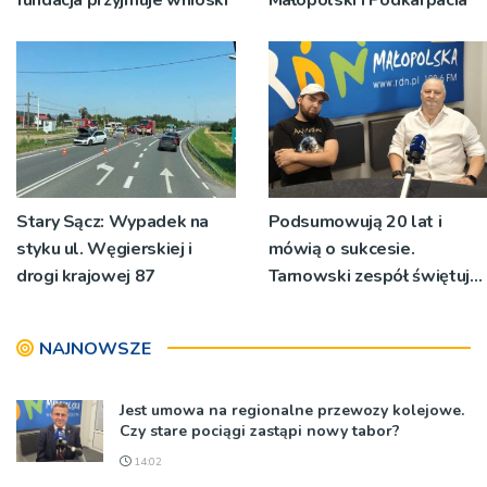
Stary Sącz: Wypadek na
Podsumowują 20 lat i
styku ul. Węgierskiej i
mówią o sukcesie.
drogi krajowej 87
Tarnowski zespół świętuje
jubileusz i zaprasza na
koncert
NAJNOWSZE
Jest umowa na regionalne przewozy kolejowe.
Czy stare pociągi zastąpi nowy tabor?
14:02