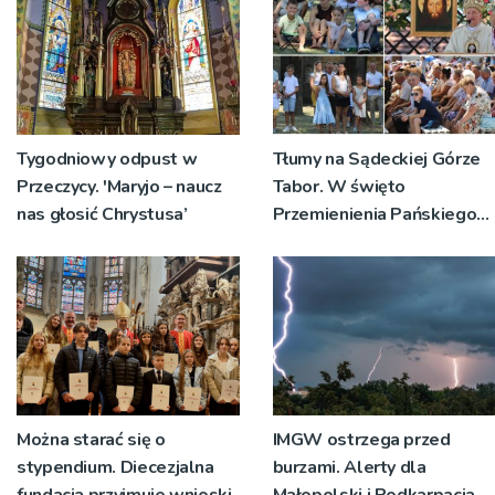
Tygodniowy odpust w
Tłumy na Sądeckiej Górze
Przeczycy. 'Maryjo – naucz
Tabor. W święto
nas głosić Chrystusa’
Przemienienia Pańskiego
bp Jeż przypominał o
znaczeniu Sakramentów
[ZDJĘCIA]
Można starać się o
IMGW ostrzega przed
stypendium. Diecezjalna
burzami. Alerty dla
fundacja przyjmuje wnioski
Małopolski i Podkarpacia