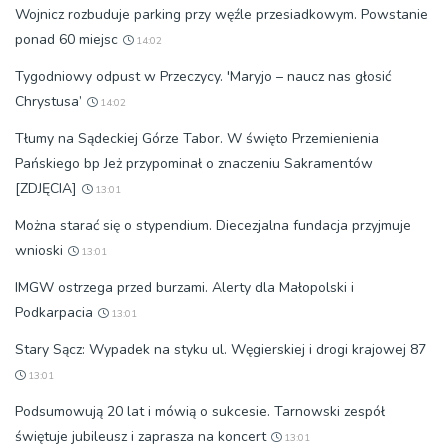
Wojnicz rozbuduje parking przy węźle przesiadkowym. Powstanie
ponad 60 miejsc
14:02
Tygodniowy odpust w Przeczycy. 'Maryjo – naucz nas głosić
Chrystusa’
14:02
Tłumy na Sądeckiej Górze Tabor. W święto Przemienienia
Pańskiego bp Jeż przypominał o znaczeniu Sakramentów
[ZDJĘCIA]
13:01
Można starać się o stypendium. Diecezjalna fundacja przyjmuje
wnioski
13:01
IMGW ostrzega przed burzami. Alerty dla Małopolski i
Podkarpacia
13:01
Stary Sącz: Wypadek na styku ul. Węgierskiej i drogi krajowej 87
13:01
Podsumowują 20 lat i mówią o sukcesie. Tarnowski zespół
świętuje jubileusz i zaprasza na koncert
13:01