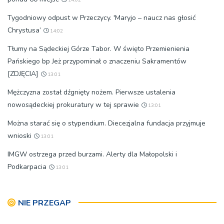
Tygodniowy odpust w Przeczycy. 'Maryjo – naucz nas głosić
Chrystusa’
14:02
Tłumy na Sądeckiej Górze Tabor. W święto Przemienienia
Pańskiego bp Jeż przypominał o znaczeniu Sakramentów
[ZDJĘCIA]
13:01
Mężczyzna został dźgnięty nożem. Pierwsze ustalenia
nowosądeckiej prokuratury w tej sprawie
13:01
Można starać się o stypendium. Diecezjalna fundacja przyjmuje
wnioski
13:01
IMGW ostrzega przed burzami. Alerty dla Małopolski i
Podkarpacia
13:01
NIE PRZEGAP