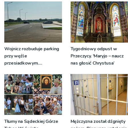
Wojnicz rozbuduje parking
Tygodniowy odpust w
przy węźle
Przeczycy. 'Maryjo – naucz
przesiadkowym.
nas głosić Chrystusa’
Powstanie ponad 60
miejsc
Tłumy na Sądeckiej Górze
Mężczyzna został dźgnięty