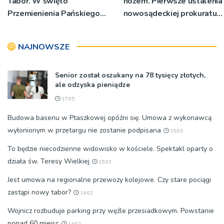
Tabor. W święto
nożem. Pierwsze ustalenia
Przemienienia Pańskiego
nowosądeckiej prokuratury
bp Jeż przypominał o
w tej sprawie
znaczeniu Sakramentów
NAJNOWSZE
[ZDJĘCIA]
Senior został oszukany na 78 tysięcy złotych,
ale odzyska pieniądze
17:05
Budowa basenu w Ptaszkowej opóźni się. Umowa z wykonawcą
wyłonionym w przetargu nie zostanie podpisana
15:03
To będzie niecodzienne widowisko w kościele. Spektakl oparty o
działa św. Teresy Wielkiej
15:03
Jest umowa na regionalne przewozy kolejowe. Czy stare pociągi
zastąpi nowy tabor?
14:02
Wojnicz rozbuduje parking przy węźle przesiadkowym. Powstanie
ponad 60 miejsc
14:02