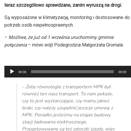
teraz szczegółowo sprawdzane, zanim wyruszą na drogi.
Są wyposażone w klimatyzację, monitoring i dostosowane do
potrzeb osób niepełnosprawnych.
–
Możliwe, że już od 1 września uruchomimy gminne
połączenia
– mówi wójt Podegrodzia Małgorzata Gromala.
Odtwarzacz
00:00
00:00
plików
dźwiękowych
– Żeby równolegle z transportem MPK był
również ten nasz transport. To nam pokaże,
czy to jest wystarczające, czy mamy jakieś
braki, czy należy uzupełnić jeszcze umowę z
MPK. Ponadto jesteśmy na etapie budowy
stacji ładowania elektrycznego.
Przygotowywane są też zatoczki zjazdy, więc