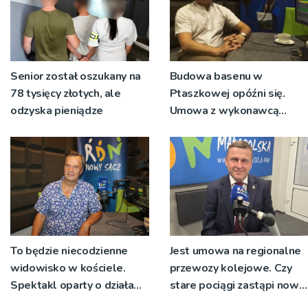
Senior został oszukany na
Budowa basenu w
78 tysięcy złotych, ale
Ptaszkowej opóźni się.
odzyska pieniądze
Umowa z wykonawcą
wyłonionym w przetargu
nie zostanie podpisana
To będzie niecodzienne
Jest umowa na regionalne
widowisko w kościele.
przewozy kolejowe. Czy
Spektakl oparty o działa
stare pociągi zastąpi nowy
św. Teresy Wielkiej
tabor?