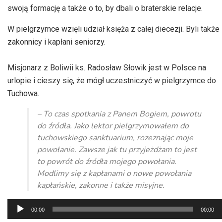
swoją formację a także o to, by dbali o braterskie relacje.
W pielgrzymce wzięli udział księża z całej diecezji. Byli także
zakonnicy i kapłani seniorzy.
Misjonarz z Boliwii ks. Radosław Słowik jest w Polsce na
urlopie i cieszy się, że mógł uczestniczyć w pielgrzymce do
Tuchowa.
– To czas spotkania z Panem Bogiem, powrotu
do źródła. Jako lektor pielgrzymowałem do
tuchowskiego sanktuarium, rozeznając moje
powołanie. Zawsze jak tu przyjeżdżam to jest
to powrót do źródła mojego powołania.
Modlimy się z kapłanami o nowe powołania
kapłańskie, zakonne i także misyjne.
Odtwarzacz
00:00
00:00
plików