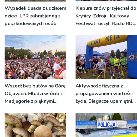
Wypadek quada z udziałem
Kiepura znów przyjechał do
dzieci. LPR zabrał jedną z
Krynicy-Zdroju. Kultowy
poszkodowanych osób
Festiwal ruszył. Radio RDN
nadawało program na
żywo [ZDJĘCIA]
Wszedł bez butów na Górę
Aktywność fizyczna z
Objawień. Młodzi wrócili z
propagowaniem wartości
Medjugorie z pięknymi
życia. Biegacze upamiętnili
przeżyciami
św. Maksymiliana Kolbego