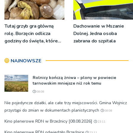
Tutaj grzyb gra główną
Dachowanie w Mszanie
rolę. Borzęcin odlicza
Dolnej. Jedna osoba
godziny do święta, które
zabrana do szpitala
wyrosło na tradycji
pokoleń
NAJNOWSZE
Rolnicy kończą żniwa – plony w powiecie
tarnowskim mniejsze niż rok temu
08:08
Nie pojedyncze działki, ale całe trzy miejscowości. Gmina Wojnicz
przystąpi do zmian w dokumentach planistycznych
08:08
Kino plenerowe RDN w Brzeźnicy [08.08.2026]
23:11
Kino plenerowe RDN odwiedziło Brzeźnicę
23:11