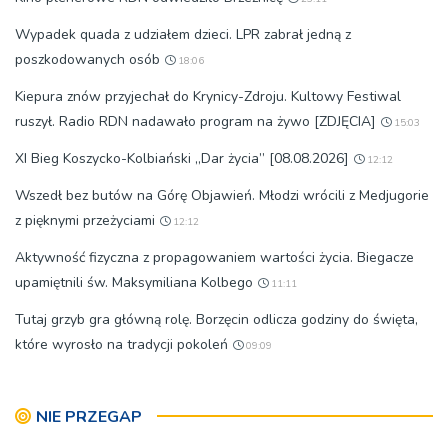
Wypadek quada z udziałem dzieci. LPR zabrał jedną z
poszkodowanych osób
18:06
Kiepura znów przyjechał do Krynicy-Zdroju. Kultowy Festiwal
ruszył. Radio RDN nadawało program na żywo [ZDJĘCIA]
15:03
XI Bieg Koszycko-Kolbiański „Dar życia” [08.08.2026]
12:12
Wszedł bez butów na Górę Objawień. Młodzi wrócili z Medjugorie
z pięknymi przeżyciami
12:12
Aktywność fizyczna z propagowaniem wartości życia. Biegacze
upamiętnili św. Maksymiliana Kolbego
11:11
Tutaj grzyb gra główną rolę. Borzęcin odlicza godziny do święta,
które wyrosło na tradycji pokoleń
09:09
NIE PRZEGAP