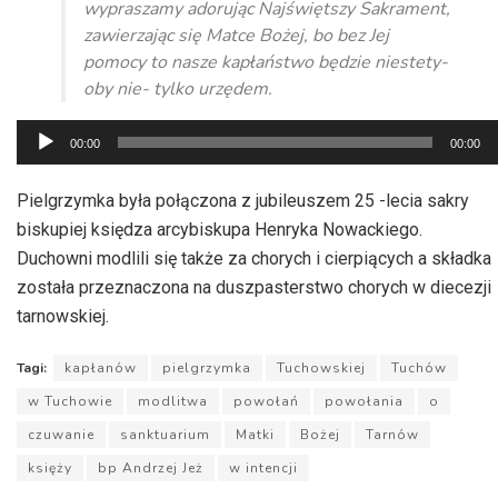
wypraszamy adorując Najświętszy Sakrament,
zawierzając się Matce Bożej, bo bez Jej
pomocy to nasze kapłaństwo będzie niestety-
oby nie- tylko urzędem.
Odtwarzacz
00:00
00:00
plików
dźwiękowych
Pielgrzymka była połączona z jubileuszem 25 -lecia sakry
biskupiej księdza arcybiskupa Henryka Nowackiego.
Duchowni modlili się także za chorych i cierpiących a składka
została przeznaczona na duszpasterstwo chorych w diecezji
tarnowskiej.
Tagi:
kapłanów
pielgrzymka
Tuchowskiej
Tuchów
w Tuchowie
modlitwa
powołań
powołania
o
czuwanie
sanktuarium
Matki
Bożej
Tarnów
księży
bp Andrzej Jeż
w intencji