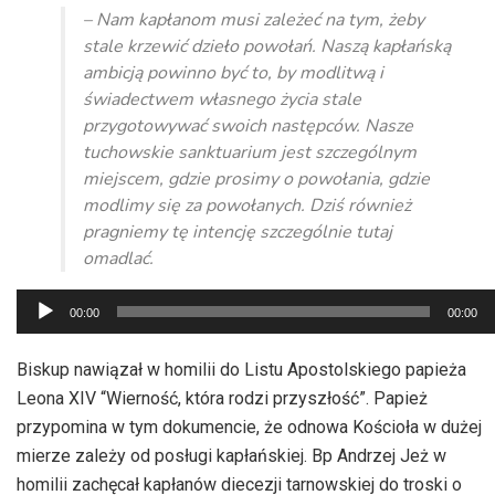
– Nam kapłanom musi zależeć na tym, żeby
stale krzewić dzieło powołań. Naszą kapłańską
ambicją powinno być to, by modlitwą i
świadectwem własnego życia stale
przygotowywać swoich następców. Nasze
tuchowskie sanktuarium jest szczególnym
miejscem, gdzie prosimy o powołania, gdzie
modlimy się za powołanych. Dziś również
pragniemy tę intencję szczególnie tutaj
omadlać.
Odtwarzacz
00:00
00:00
plików
dźwiękowych
Biskup nawiązał w homilii do Listu Apostolskiego papieża
Leona XIV “Wierność, która rodzi przyszłość”. Papież
przypomina w tym dokumencie, że odnowa Kościoła w dużej
mierze zależy od posługi kapłańskiej. Bp Andrzej Jeż w
homilii zachęcał kapłanów diecezji tarnowskiej do troski o