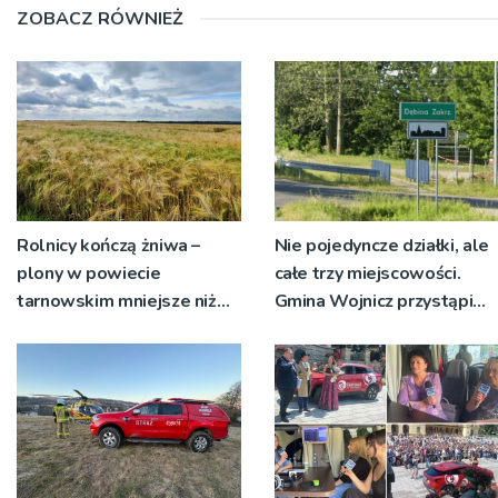
ZOBACZ RÓWNIEŻ
Rolnicy kończą żniwa –
Nie pojedyncze działki, ale
plony w powiecie
całe trzy miejscowości.
tarnowskim mniejsze niż
Gmina Wojnicz przystąpi
rok temu
do zmian w dokumentach
planistycznych