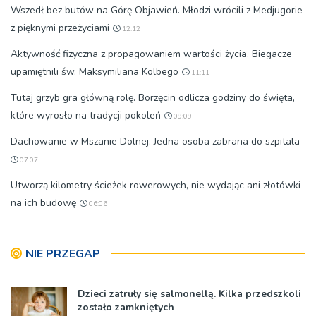
Wszedł bez butów na Górę Objawień. Młodzi wrócili z Medjugorie
z pięknymi przeżyciami
12:12
Aktywność fizyczna z propagowaniem wartości życia. Biegacze
upamiętnili św. Maksymiliana Kolbego
11:11
Tutaj grzyb gra główną rolę. Borzęcin odlicza godziny do święta,
które wyrosło na tradycji pokoleń
09:09
Dachowanie w Mszanie Dolnej. Jedna osoba zabrana do szpitala
07:07
Utworzą kilometry ścieżek rowerowych, nie wydając ani złotówki
na ich budowę
06:06
NIE PRZEGAP
Dzieci zatruły się salmonellą. Kilka przedszkoli
zostało zamkniętych