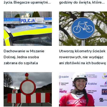
życia. Biegacze upamiętnili
godziny do święta, które
św. Maksymiliana Kolbego
wyrosło na tradycji
pokoleń
Dachowanie w Mszanie
Utworzą kilometry ścieżek
Dolnej. Jedna osoba
rowerowych, nie wydając
zabrana do szpitala
ani złotówki na ich budowę