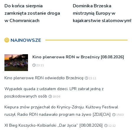
Do końca sierpnia
Dominika Brzeska
zamknięta zostanie droga
mistrzynią Europy w
w Chomranicach
kajakarstwie slalomowym!
NAJNOWSZE
Kino plenerowe RDN w Brzeźnicy [08.08.2026]
23:11
Kino plenerowe RDN odwiedziło Brzeźnicę
23:11
Wypadek quada z udziałem dzieci. LPR zabrał jedną z
poszkodowanych osób
18:06
Kiepura znów przyjechał do Krynicy-Zdroju. Kultowy Festiwal
ruszył. Radio RDN nadawało program na żywo [ZDJĘCIA]
15:03
XI Bieg Koszycko-Kolbiański „Dar życia” [08.08.2026]
12:12