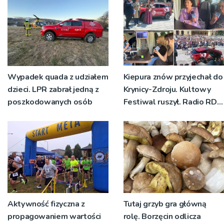
Wypadek quada z udziałem
Kiepura znów przyjechał do
dzieci. LPR zabrał jedną z
Krynicy-Zdroju. Kultowy
poszkodowanych osób
Festiwal ruszył. Radio RDN
nadawało program na
żywo [ZDJĘCIA]
Aktywność fizyczna z
Tutaj grzyb gra główną
propagowaniem wartości
rolę. Borzęcin odlicza