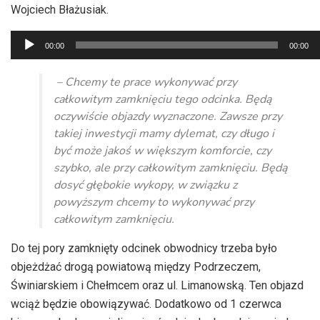
Wojciech Błażusiak.
Odtwarzacz
00:00
00:00
plików
dźwiękowych
–
Chcemy te prace wykonywać przy
całkowitym zamknięciu tego odcinka.
Będą
oczywiście objazdy wyznaczone.
Zawsze przy
takiej inwestycji mamy dylemat, czy długo i
być może jakoś w większym komforcie,
czy
szybko, ale przy całkowitym zamknięciu. Będą
dosyć głębokie wykopy,
w związku z
powyższym chcemy to wykonywać przy
całkowitym zamknięciu.
Do tej pory zamknięty odcinek obwodnicy trzeba było
objeżdżać drogą powiatową między Podrzeczem,
Świniarskiem i Chełmcem oraz ul. Limanowską. Ten objazd
wciąż będzie obowiązywać. Dodatkowo od 1 czerwca