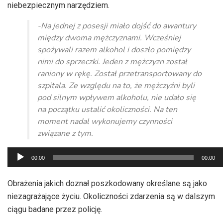
niebezpiecznym narzędziem.
-Na jednej z posesji miało dojść do awantury
między dwoma mężczyznami. Wcześniej
spożywali razem alkohol i doszło pomiędzy
nimi do sprzeczki. Jeden z mężczyzn został
raniony w rękę. Został przetransportowany do
szpitala. Ze względu na to, że mężczyźni byli
pod silnym wpływem alkoholu, nie udało się
na początku ustalić okoliczności. Na ten
moment nadal wykonujemy czynności
związane z tym.
Odtwarzacz
00:00
00:00
plików
dźwiękowych
Obrażenia jakich doznał poszkodowany określane są jako
niezagrażające życiu. Okoliczności zdarzenia są w dalszym
ciągu badane przez policję.