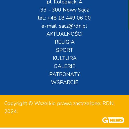
pl. Kolegiacki 4
33 - 300 Nowy Sącz
tel.: +48 18 449 06 00
e-mail: sacz@rdn.pl
AKTUALNOŚCI
RELIGIA
SPORT
KULTURA
GALERIE
PATRONATY
WSPARCIE
Copyright © Wszelkie prawa zastrzeżone. RDN.
2024.