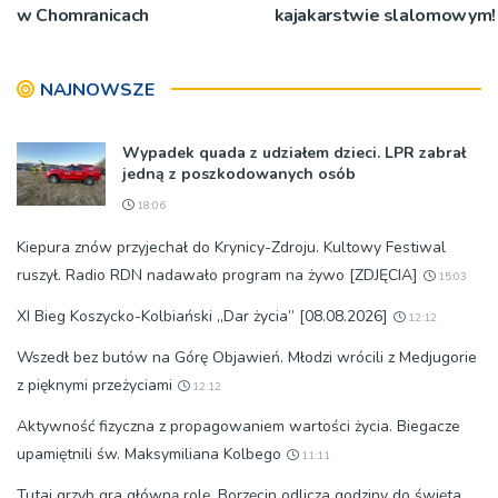
w Chomranicach
kajakarstwie slalomowym!
NAJNOWSZE
Wypadek quada z udziałem dzieci. LPR zabrał
jedną z poszkodowanych osób
18:06
Kiepura znów przyjechał do Krynicy-Zdroju. Kultowy Festiwal
ruszył. Radio RDN nadawało program na żywo [ZDJĘCIA]
15:03
XI Bieg Koszycko-Kolbiański „Dar życia” [08.08.2026]
12:12
Wszedł bez butów na Górę Objawień. Młodzi wrócili z Medjugorie
z pięknymi przeżyciami
12:12
Aktywność fizyczna z propagowaniem wartości życia. Biegacze
upamiętnili św. Maksymiliana Kolbego
11:11
Tutaj grzyb gra główną rolę. Borzęcin odlicza godziny do święta,