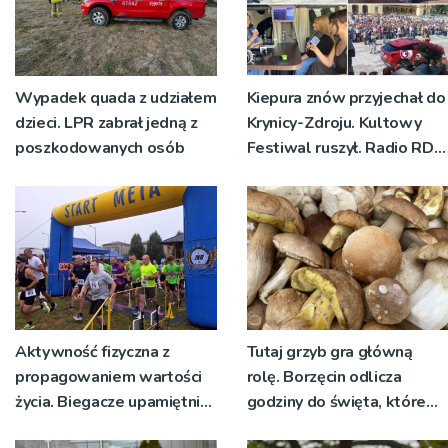
Wypadek quada z udziałem
Kiepura znów przyjechał do
dzieci. LPR zabrał jedną z
Krynicy-Zdroju. Kultowy
poszkodowanych osób
Festiwal ruszył. Radio RDN
nadawało program na
żywo [ZDJĘCIA]
Aktywność fizyczna z
Tutaj grzyb gra główną
propagowaniem wartości
rolę. Borzęcin odlicza
życia. Biegacze upamiętnili
godziny do święta, które
św. Maksymiliana Kolbego
wyrosło na tradycji