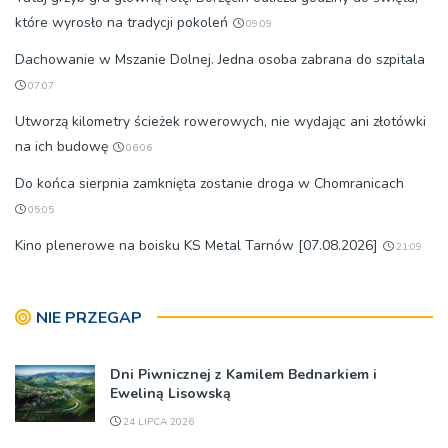
które wyrosło na tradycji pokoleń
09:09
Dachowanie w Mszanie Dolnej. Jedna osoba zabrana do szpitala
07:07
Utworzą kilometry ścieżek rowerowych, nie wydając ani złotówki
na ich budowę
06:06
Do końca sierpnia zamknięta zostanie droga w Chomranicach
05:05
Kino plenerowe na boisku KS Metal Tarnów [07.08.2026]
21:09
NIE PRZEGAP
Dni Piwnicznej z Kamilem Bednarkiem i
Eweliną Lisowską
24 LIPCA 2026