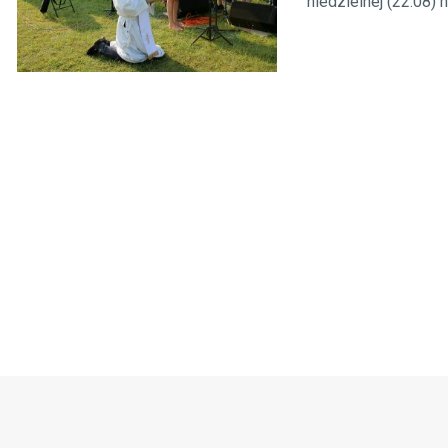
niedzielnej (22.08) h