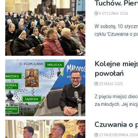
Tuchów. Pier
9 STYCZNIA 2026
W sobotę, 10 stycz
cyklu 'Czuwania o po
Kolejne miej
powołań
29 MAJA 2025
Z pięciu miejsc diec
za młodych. Jej inic
Czuwania o 
23 PAŹDZIERNIKA 2024