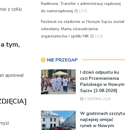
Radłowie. Transfer z administracji rządowej
nie z cyklu
do samorządowej
13:01
Festiwal na stadionie w Nowym Sączu został
odwołany. Mamy oświadczenia
organizatorów i spółki NIK
13:01
a tym,
NIE PRZEGAP
I dzień odpustu ku
ań apelował
czci Przemienienia
Pańskiego w Nowym
Sączu [2.08.2026]
ZDJĘCIA]
2 SIERPNIA 2026
W godzinach szczytu
najlepiej omijać
 myśl
rynek w Nowym