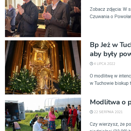
Zobacz zdjęcia: W s
Czuwania o Powołania
Bp Jeż w Tuc
aby były po
4 LIPCA 2022
O modlitwę w inten
w Tuchowie biskup t
Modlitwa o p
22 SIERPNIA 2021
Czy wierzysz, że p