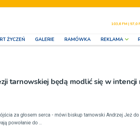
103,6 FM | 97,0 
RT ŻYCZEŃ
GALERIE
RAMÓWKA
REKLAMA
zji tarnowskiej będą modlić się w intencj
ójścia za głosem serca - mówi biskup tarnowski Andrzej Jeż d
ają powołanie do ...