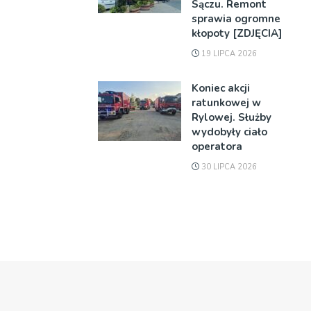
Sączu. Remont
sprawia ogromne
kłopoty [ZDJĘCIA]
19 LIPCA 2026
Koniec akcji
ratunkowej w
Rylowej. Służby
wydobyły ciało
operatora
30 LIPCA 2026