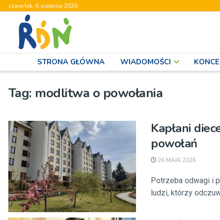
czwartek, 6 sierpnia 2026
STRONA GŁÓWNA
WIADOMOŚCI
KONCE
Tag:
modlitwa o powołania
Kapłani diece
powołań
26 MAJA 2026
Potrzeba odwagi i p
ludzi, którzy odczuw