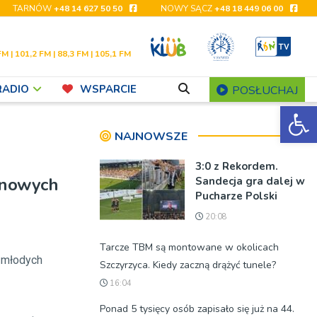
TARNÓW
+48 14 627 50 50
NOWY SĄCZ
+48 18 449 06 00
FM | 101,2 FM | 88,3 FM | 105,1 FM
RADIO
WSPARCIE
POSŁUCHAJ
Ot
NAJNOWSZE
3:0 z Rekordem.
i nowych
Sandecja gra dalej w
Pucharze Polski
20:08
Tarcze TBM są montowane w okolicach
o młodych
Szczyrzyca. Kiedy zaczną drążyć tunele?
16:04
Ponad 5 tysięcy osób zapisało się już na 44.