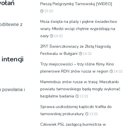
wołań
Pieszą Pielgrzymkę Tarnowską [WIDEO]
15:03
Msza święta na plaży i piękne świadectwo
odlitewne z
wiary. Młodzi wciąż chętnie wyjeżdżają na
oazy
14:02
ZPiT Świerczkowiacy ze Złotą Nagrodą
Festiwalu w Bułgarii
14:02
intencji
Trzy miejscowości – trzy różne filmy. Kino
plenerowe RDN znów rusza w region
14:02
Mammobus znów rusza w trasę. Mieszkanki
powiatu tarnowskiego będą mogły wykonać
o powołania i
bezpłatne badania
13:01
Sprawa uszkodzonej kapliczki trafiła do
tarnowskiej prokuratury
13:01
Człowiek PSL zastępcą burmistrza w