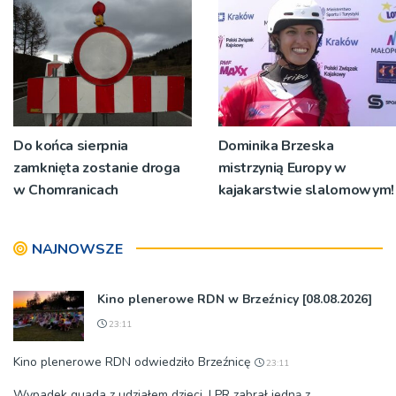
Do końca sierpnia
Dominika Brzeska
zamknięta zostanie droga
mistrzynią Europy w
w Chomranicach
kajakarstwie slalomowym!
NAJNOWSZE
Kino plenerowe RDN w Brzeźnicy [08.08.2026]
23:11
Kino plenerowe RDN odwiedziło Brzeźnicę
23:11
Wypadek quada z udziałem dzieci. LPR zabrał jedną z