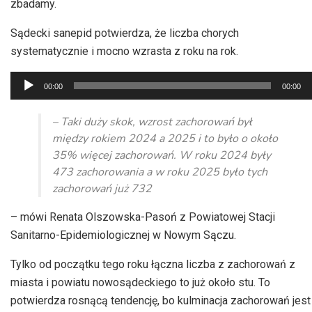
zbadamy.
Sądecki sanepid potwierdza, że liczba chorych
systematycznie i mocno wzrasta z roku na rok.
Odtwarzacz
00:00
00:00
plików
dźwiękowych
– Taki duży skok, wzrost zachorowań był
między rokiem 2024 a 2025 i to było o około
35% więcej zachorowań. W roku 2024 były
473 zachorowania a w roku 2025 było tych
zachorowań już 732
– mówi Renata Olszowska-Pasoń z Powiatowej Stacji
Sanitarno-Epidemiologicznej w Nowym Sączu.
Tylko od początku tego roku łączna liczba z zachorowań z
miasta i powiatu nowosądeckiego to już około stu. To
potwierdza rosnącą tendencję, bo kulminacja zachorowań jest