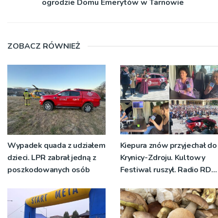
ogrodzie Domu Emerytów w Tarnowie
ZOBACZ RÓWNIEŻ
Wypadek quada z udziałem
Kiepura znów przyjechał do
dzieci. LPR zabrał jedną z
Krynicy-Zdroju. Kultowy
poszkodowanych osób
Festiwal ruszył. Radio RDN
nadawało program na
żywo [ZDJĘCIA]