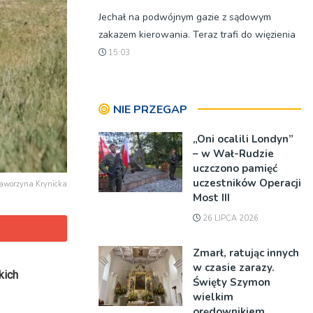
Jechał na podwójnym gazie z sądowym
zakazem kierowania. Teraz trafi do więzienia
15:03
NIE PRZEGAP
„Oni ocalili Londyn”
– w Wał-Rudzie
uczczono pamięć
uczestników Operacji
Jaworzyna Krynicka
Most III
26 LIPCA 2026
Zmarł, ratując innych
w czasie zarazy.
kich
Święty Szymon
wielkim
orędownikiem