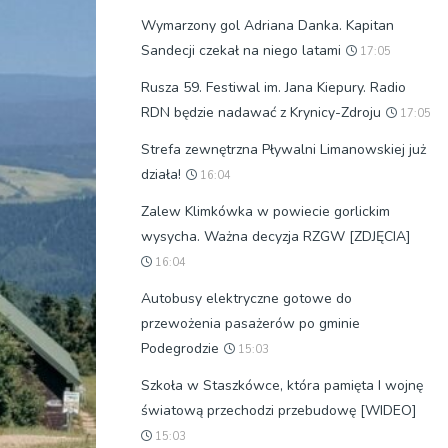
Wymarzony gol Adriana Danka. Kapitan
Sandecji czekał na niego latami
17:05
Rusza 59. Festiwal im. Jana Kiepury. Radio
RDN będzie nadawać z Krynicy-Zdroju
17:05
Strefa zewnętrzna Pływalni Limanowskiej już
działa!
16:04
Zalew Klimkówka w powiecie gorlickim
wysycha. Ważna decyzja RZGW [ZDJĘCIA]
16:04
Autobusy elektryczne gotowe do
przewożenia pasażerów po gminie
Podegrodzie
15:03
Szkoła w Staszkówce, która pamięta I wojnę
światową przechodzi przebudowę [WIDEO]
15:03