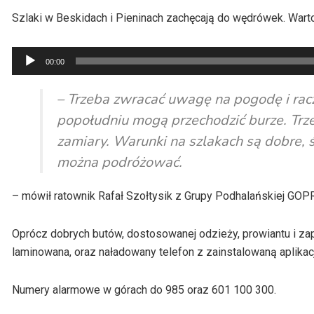
Szlaki w Beskidach i Pieninach zachęcają do wędrówek. Wart
Odtwarzacz
00:00
plików
dźwiękowych
– Trzeba zwracać uwagę na pogodę i rac
popołudniu mogą przechodzić burze. Trzeb
zamiary. Warunki na szlakach są dobre, śc
można podróżować.
– mówił ratownik Rafał Szołtysik z Grupy Podhalańskiej GOPR
Oprócz dobrych butów, dostosowanej odzieży, prowiantu i za
laminowana, oraz naładowany telefon z zainstalowaną aplikac
Numery alarmowe w górach do 985 oraz 601 100 300.