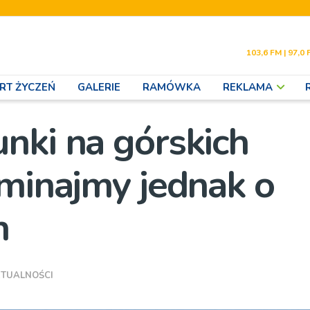
103,6 FM | 97,0 
RT ŻYCZEŃ
GALERIE
RAMÓWKA
REKLAMA
nki na górskich
ominajmy jednak o
h
TUALNOŚCI