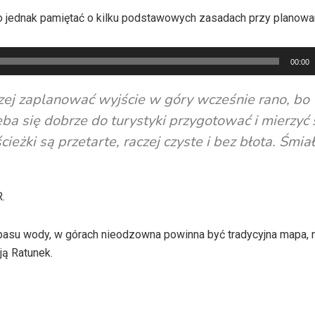
o jednak pamiętać o kilku podstawowych zasadach przy planowan
00:00
zej zaplanować wyjście w góry wcześnie rano, bo
a się dobrze do turystyki przygotować i mierzyć s
ieżki są przetarte, raczej czyste i bez błota. Śmia
.
pasu wody, w górach nieodzowna powinna być tradycyjna mapa, n
ją Ratunek.