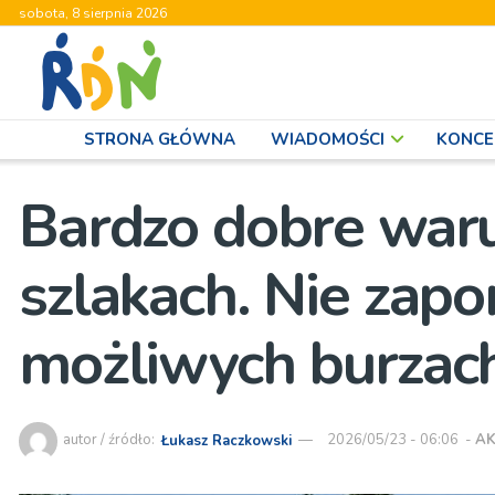
sobota, 8 sierpnia 2026
STRONA GŁÓWNA
WIADOMOŚCI
KONCE
Bardzo dobre waru
szlakach. Nie zap
możliwych burzac
autor / źródło:
Łukasz Raczkowski
2026/05/23 - 06:06
-
AK