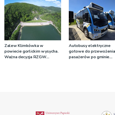
Zalew Klimkówka w
Autobusy elektryczne
powiecie gorlickim wysycha.
gotowe do przewożeni
Ważna decyzja RZGW
pasażerów po gminie
[ZDJĘCIA]
Podegrodzie