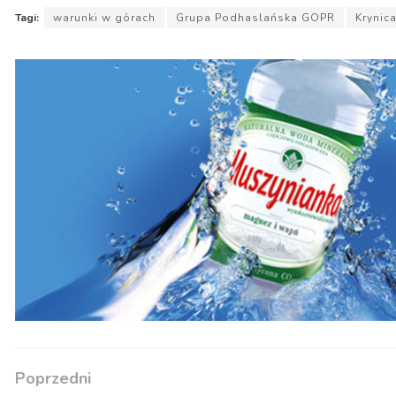
Tagi:
warunki w górach
Grupa Podhaslańska GOPR
Krynic
Poprzedni