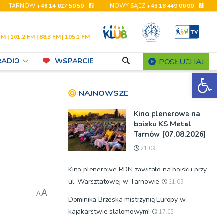
TARNÓW
+48 14 627 50 50
NOWY SĄCZ
+48 18 449 06 00
FM | 101,2 FM | 88,3 FM | 105,1 FM
RADIO
WSPARCIE
POSŁUCHAJ
Ot
NAJNOWSZE
Kino plenerowe na
boisku KS Metal
Tarnów [07.08.2026]
21:09
Kino plenerowe RDN zawitało na boisku przy
ul. Warsztatowej w Tarnowie
21:09
A
A
Dominika Brzeska mistrzynią Europy w
kajakarstwie slalomowym!
17:05