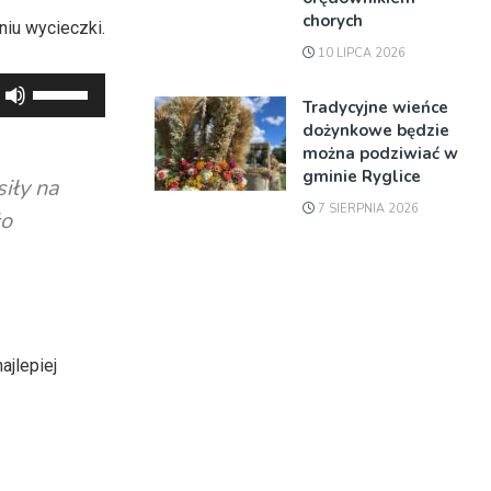
chorych
iu wycieczki.
10 LIPCA 2026
Używaj
Tradycyjne wieńce
strzałek
dożynkowe będzie
do
można podziwiać w
góry
gminie Ryglice
iły na
oraz
7 SIERPNIA 2026
ło
do
dołu
aby
zwiększyć
lub
ajlepiej
zmniejszyć
głośność.