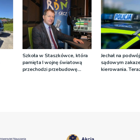
Szkoła w Staszkówce, która
Jechał na podwój
a
pamięta I wojnę światową
sądowym zakaz
przechodzi przebudowę
kierowania. Teraz
[WIDEO]
więzienia