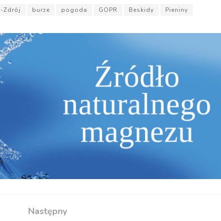
a-Zdrój
burze
pogoda
GOPR
Beskidy
Pieniny
Następny