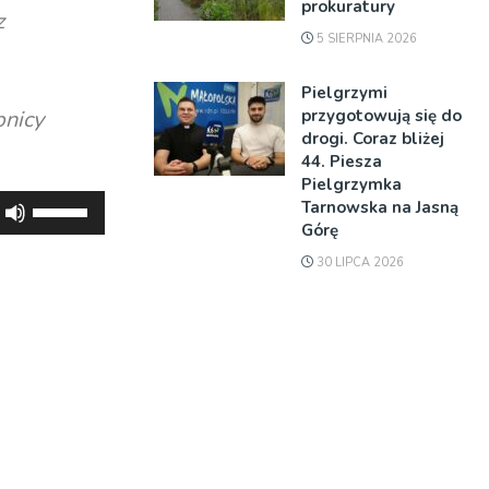
prokuratury
z
5 SIERPNIA 2026
Pielgrzymi
przygotowują się do
pnicy
drogi. Coraz bliżej
44. Piesza
Pielgrzymka
Używaj
Tarnowska na Jasną
Górę
strzałek
do
30 LIPCA 2026
góry
oraz
do
dołu
aby
zwiększyć
lub
zmniejszyć