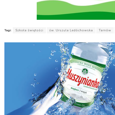
Tagi:
Szkoła świętości
św. Urszula Ledóchowska
Tarnów