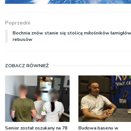
Poprzedni
Bochnia znów stanie się stolicą miłośników łamigłów
rebusów
ZOBACZ RÓWNIEŻ
Senior został oszukany na 78
Budowa basenu w