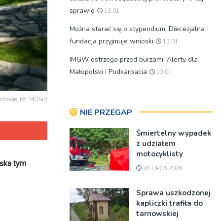
sprawie
13:01
Można starać się o stypendium. Diecezjalna
fundacja przyjmuje wnioski
13:01
IMGW ostrzega przed burzami. Alerty dla
Małopolski i Podkarpacia
13:01
chowie, fot. MOSiR
NIE PRZEGAP
Śmiertelny wypadek
z udziałem
motocyklisty
lska tym
28 LIPCA 2026
Sprawa uszkodzonej
kapliczki trafiła do
tarnowskiej