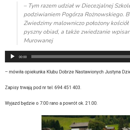
– Tym razem udział w Diecezjalnej Szko
podziwianiem Pogórza Rożnowskiego. Bę
Zwiedzimy malowniczo położony kościół w
pyszny obiad, a także zwiedzanie wpisa
Murowanej
Odtwarzacz
00:00
plików
dźwiękowych
– mówiła opiekunka Klubu Dobrze Nastawionych Justyna Dzi
Zapisy trwają pod nr tel. 694 451 403.
Wyjazd będzie o 7.00 rano a powrót ok. 21.00.