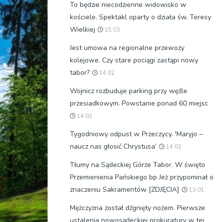
To będzie niecodzienne widowisko w
kościele. Spektakl oparty o działa św. Teresy
Wielkiej
15:03
Jest umowa na regionalne przewozy
kolejowe. Czy stare pociągi zastąpi nowy
tabor?
14:02
Wojnicz rozbuduje parking przy węźle
przesiadkowym. Powstanie ponad 60 miejsc
14:02
Tygodniowy odpust w Przeczycy. 'Maryjo –
naucz nas głosić Chrystusa’
14:02
Tłumy na Sądeckiej Górze Tabor. W święto
Przemienienia Pańskiego bp Jeż przypominał o
znaczeniu Sakramentów [ZDJĘCIA]
13:01
Mężczyzna został dźgnięty nożem. Pierwsze
ustalenia nowosądeckiej prokuratury w tej