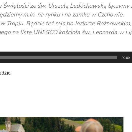
le Świętości ze św. Urszulą Ledóchowską łączymy 
dziemy m.in. na rynku i na zamku w Czchowie.
 Tropiu. Będzie też rejs po Jeziorze Rożnowskim,
nego na listę UNESCO kościoła św. Leonarda w Li
00:00
edzic.