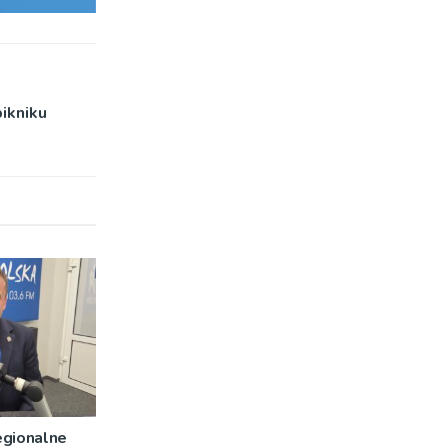
ikniku
egionalne