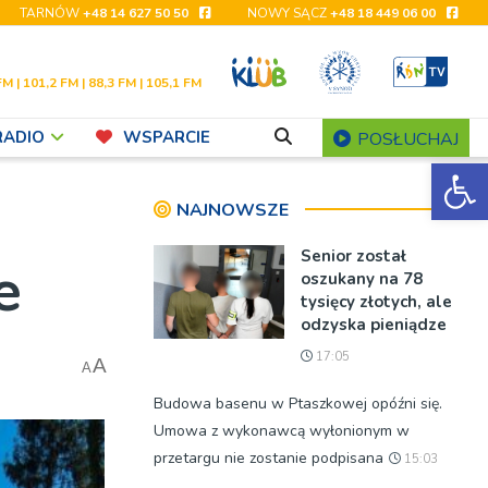
TARNÓW
+48 14 627 50 50
NOWY SĄCZ
+48 18 449 06 00
FM | 101,2 FM | 88,3 FM | 105,1 FM
RADIO
WSPARCIE
POSŁUCHAJ
Ot
NAJNOWSZE
Senior został
e
oszukany na 78
tysięcy złotych, ale
odzyska pieniądze
17:05
A
A
Budowa basenu w Ptaszkowej opóźni się.
Umowa z wykonawcą wyłonionym w
przetargu nie zostanie podpisana
15:03