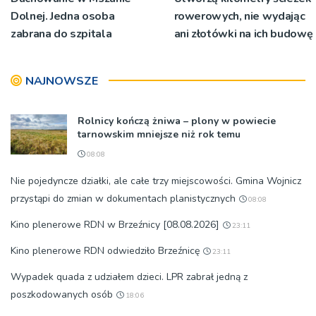
Dolnej. Jedna osoba
rowerowych, nie wydając
zabrana do szpitala
ani złotówki na ich budowę
NAJNOWSZE
Rolnicy kończą żniwa – plony w powiecie
tarnowskim mniejsze niż rok temu
08:08
Nie pojedyncze działki, ale całe trzy miejscowości. Gmina Wojnicz
przystąpi do zmian w dokumentach planistycznych
08:08
Kino plenerowe RDN w Brzeźnicy [08.08.2026]
23:11
Kino plenerowe RDN odwiedziło Brzeźnicę
23:11
Wypadek quada z udziałem dzieci. LPR zabrał jedną z
poszkodowanych osób
18:06