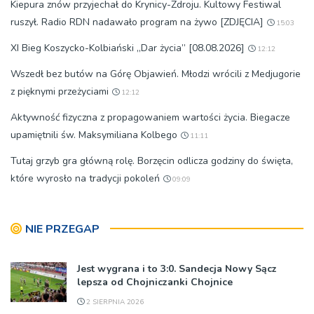
Kiepura znów przyjechał do Krynicy-Zdroju. Kultowy Festiwal
ruszył. Radio RDN nadawało program na żywo [ZDJĘCIA]
15:03
XI Bieg Koszycko-Kolbiański „Dar życia” [08.08.2026]
12:12
Wszedł bez butów na Górę Objawień. Młodzi wrócili z Medjugorie
z pięknymi przeżyciami
12:12
Aktywność fizyczna z propagowaniem wartości życia. Biegacze
upamiętnili św. Maksymiliana Kolbego
11:11
Tutaj grzyb gra główną rolę. Borzęcin odlicza godziny do święta,
które wyrosło na tradycji pokoleń
09:09
NIE PRZEGAP
Jest wygrana i to 3:0. Sandecja Nowy Sącz
lepsza od Chojniczanki Chojnice
2 SIERPNIA 2026