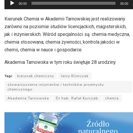
Odtwarzacz
00:00
00:00
plików
dźwiękowych
Kierunek Chemia w Akademii Tarnowskiej jest realizowany
zarówno na poziomie studiów licencjackich, magisterskich,
jak i inżynierskich. Wśród specjalności są: chemia medyczna,
chemia stosowana, chemia żywności, kontrola jakości w
chemii, chemia w nauce i gospodarce.
Akademia Tarnowska w tym roku świętuje 28 urodziny.
Tagi:
kierunek chemiczny
Jerzy Klimczak
stowarzyszenie inżynierów i techników przemysłu
chemicznego
Akademia Tarnowska
Dr hab. Rafał Kurczab
chemia