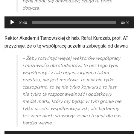
będą mogli się dowiedzieć, czego te prace
dotyczą.
Odtwarzacz
00:00
00:00
plików
dźwiękowych
Rektor Akademii Tarnowskiej dr hab. Rafał Kurczab, prof. AT
przyznaje, że o tę współpracę uczelnia zabiegała od dawna.
– Żeby rozwinąć więcej wektorów współpracy
i możliwości dla studentów, to bez tego typu
współpracy i z taki organizacjami o takim
prestiżu, nie jest możliwe. To jest nie tylko
czasopismo, to są nie tylko konkursy, to jest
nie tylko ta rozpoznawalność i dodatkowy
medal marki, który my będąc w tym gronie nie
tylko uczelni współpracujących, ale będziemy
też w mediach stowarzyszenia i to jest dla nas
bardzo ważne.