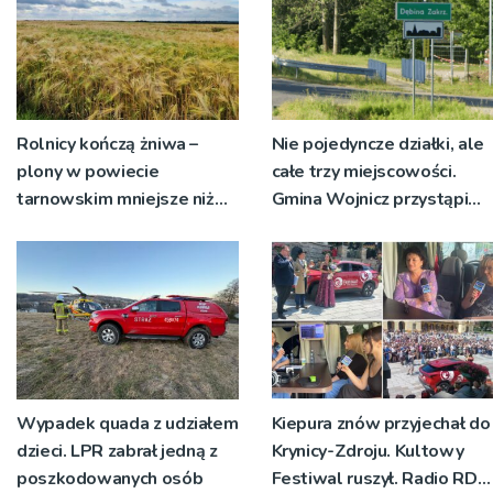
Rolnicy kończą żniwa –
Nie pojedyncze działki, ale
plony w powiecie
całe trzy miejscowości.
tarnowskim mniejsze niż
Gmina Wojnicz przystąpi
rok temu
do zmian w dokumentach
planistycznych
Wypadek quada z udziałem
Kiepura znów przyjechał do
dzieci. LPR zabrał jedną z
Krynicy-Zdroju. Kultowy
poszkodowanych osób
Festiwal ruszył. Radio RDN