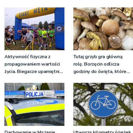
nadawało program na
żywo [ZDJĘCIA]
Aktywność fizyczna z
Tutaj grzyb gra główną
propagowaniem wartości
rolę. Borzęcin odlicza
życia. Biegacze upamiętnili
godziny do święta, które
św. Maksymiliana Kolbego
wyrosło na tradycji
pokoleń
Dachowanie w Mszanie
Utworzą kilometry ścieżek