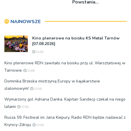
Powstania
Warszawskiego
[1.08.2026]
NAJNOWSZE
Kino plenerowe na boisku KS Metal Tarnów
[07.08.2026]
21:09
Kino plenerowe RDN zawitało na boisku przy ul. Warsztatowej w
Tarnowie
21:09
Dominika Brzeska mistrzynią Europy w kajakarstwie
slalomowym!
17:05
Wymarzony gol Adriana Danka. Kapitan Sandecji czekał na niego
latami
17:05
Rusza 59. Festiwal im. Jana Kiepury. Radio RDN będzie nadawać z
Krynicy-Zdroju
17:05