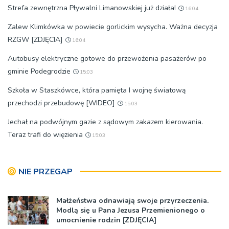
Strefa zewnętrzna Pływalni Limanowskiej już działa!
16:04
Zalew Klimkówka w powiecie gorlickim wysycha. Ważna decyzja
RZGW [ZDJĘCIA]
16:04
Autobusy elektryczne gotowe do przewożenia pasażerów po
gminie Podegrodzie
15:03
Szkoła w Staszkówce, która pamięta I wojnę światową
przechodzi przebudowę [WIDEO]
15:03
Jechał na podwójnym gazie z sądowym zakazem kierowania.
Teraz trafi do więzienia
15:03
NIE PRZEGAP
Małżeństwa odnawiają swoje przyrzeczenia.
Modlą się u Pana Jezusa Przemienionego o
umocnienie rodzin [ZDJĘCIA]