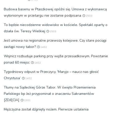
Budowa basenu w Ptaszkowej opóźni się. Umowa z wykonawcą
wyłonionym w przetargu nie zostanie podpisana
15:03
To będzie niecodzienne widowisko w kościele. Spektakl oparty o
działa św. Teresy Wielkiej
15:03
Jest umowa na regionalne przewozy kolejowe. Czy stare pociągi
zastąpi nowy tabor?
14:02
Wojnicz rozbuduje parking przy węźle przesiadkowym. Powstanie
ponad 60 miejsc
14:02
Tygodniowy odpust w Przeczycy. 'Maryjo – naucz nas głosić
Chrystusa’
14:02
Tłumy na Sądeckiej Górze Tabor. W święto Przemienienia
Pańskiego bp Jeż przypominał o znaczeniu Sakramentów
[ZDJĘCIA]
13:01
Mężczyzna został dźgnięty nożem. Pierwsze ustalenia