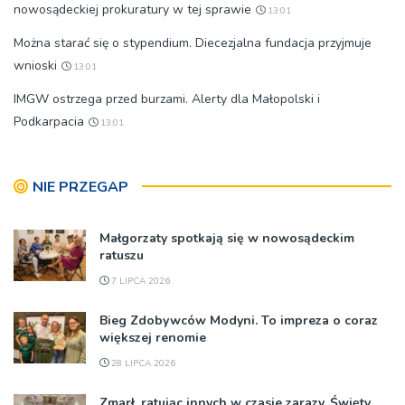
nowosądeckiej prokuratury w tej sprawie
13:01
Można starać się o stypendium. Diecezjalna fundacja przyjmuje
wnioski
13:01
IMGW ostrzega przed burzami. Alerty dla Małopolski i
Podkarpacia
13:01
NIE PRZEGAP
Małgorzaty spotkają się w nowosądeckim
ratuszu
7 LIPCA 2026
Bieg Zdobywców Modyni. To impreza o coraz
większej renomie
28 LIPCA 2026
Zmarł, ratując innych w czasie zarazy. Święty