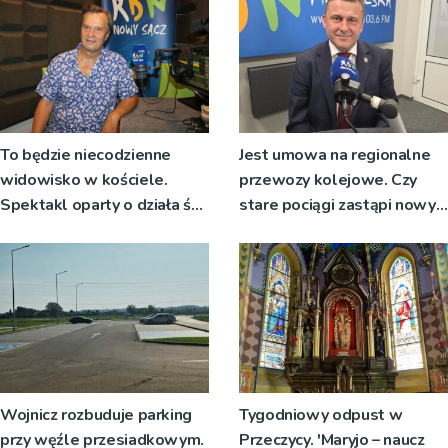
To będzie niecodzienne
Jest umowa na regionalne
widowisko w kościele.
przewozy kolejowe. Czy
Spektakl oparty o działa św.
stare pociągi zastąpi nowy
Teresy Wielkiej
tabor?
Wojnicz rozbuduje parking
Tygodniowy odpust w
przy węźle przesiadkowym.
Przeczycy. 'Maryjo – naucz