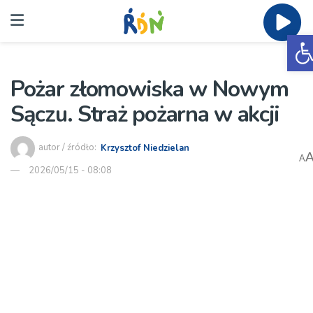
O
Pożar złomowiska w Nowym
Sączu. Straż pożarna w akcji
autor / źródło:
Krzysztof Niedzielan
A
2026/05/15 - 08:08