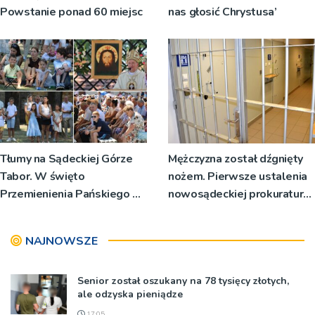
Powstanie ponad 60 miejsc
nas głosić Chrystusa’
Tłumy na Sądeckiej Górze
Mężczyzna został dźgnięty
Tabor. W święto
nożem. Pierwsze ustalenia
Przemienienia Pańskiego bp
nowosądeckiej prokuratury
Jeż przypominał o znaczeniu
w tej sprawie
Sakramentów [ZDJĘCIA]
NAJNOWSZE
Senior został oszukany na 78 tysięcy złotych,
ale odzyska pieniądze
17:05