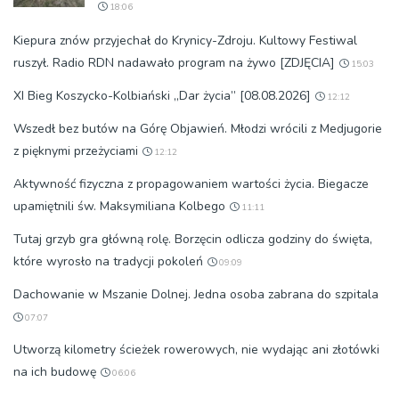
18:06
Kiepura znów przyjechał do Krynicy-Zdroju. Kultowy Festiwal
ruszył. Radio RDN nadawało program na żywo [ZDJĘCIA]
15:03
XI Bieg Koszycko-Kolbiański „Dar życia” [08.08.2026]
12:12
Wszedł bez butów na Górę Objawień. Młodzi wrócili z Medjugorie
z pięknymi przeżyciami
12:12
Aktywność fizyczna z propagowaniem wartości życia. Biegacze
upamiętnili św. Maksymiliana Kolbego
11:11
Tutaj grzyb gra główną rolę. Borzęcin odlicza godziny do święta,
które wyrosło na tradycji pokoleń
09:09
Dachowanie w Mszanie Dolnej. Jedna osoba zabrana do szpitala
07:07
Utworzą kilometry ścieżek rowerowych, nie wydając ani złotówki
na ich budowę
06:06