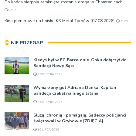
Do końca sierpnia zamknięta zostanie droga w Chomranicach
05:05
Kino plenerowe na boisku KS Metal Tarnów [07.08.2026]
21:09
NIE PRZEGAP
Kiedyś był w FC Barcelonie. Goku dołączył do
Sandecji Nowy Sącz
4 SIERPNIA 2026
Wymarzony gol Adriana Danka. Kapitan
Sandecji czekał na niego latami
7 SIERPNIA 2026
Służą, chronią i pomagają. Sądeccy policjanci
świętowali w Grybowie [ZDJĘCIA]
16 LIPCA 2026