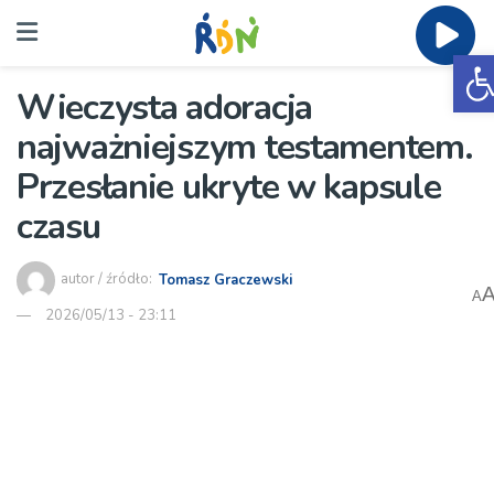
O
Wieczysta adoracja
najważniejszym testamentem.
Przesłanie ukryte w kapsule
czasu
autor / źródło:
Tomasz Graczewski
A
2026/05/13 - 23:11