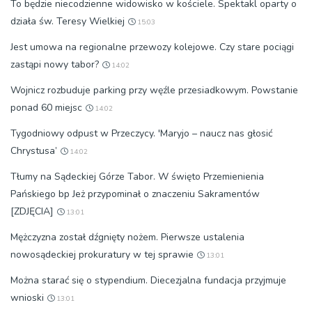
To będzie niecodzienne widowisko w kościele. Spektakl oparty o
działa św. Teresy Wielkiej
15:03
Jest umowa na regionalne przewozy kolejowe. Czy stare pociągi
zastąpi nowy tabor?
14:02
Wojnicz rozbuduje parking przy węźle przesiadkowym. Powstanie
ponad 60 miejsc
14:02
Tygodniowy odpust w Przeczycy. 'Maryjo – naucz nas głosić
Chrystusa’
14:02
Tłumy na Sądeckiej Górze Tabor. W święto Przemienienia
Pańskiego bp Jeż przypominał o znaczeniu Sakramentów
[ZDJĘCIA]
13:01
Mężczyzna został dźgnięty nożem. Pierwsze ustalenia
nowosądeckiej prokuratury w tej sprawie
13:01
Można starać się o stypendium. Diecezjalna fundacja przyjmuje
wnioski
13:01