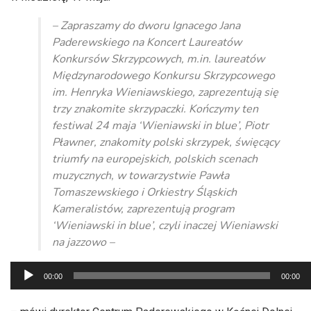
– Zapraszamy do dworu Ignacego Jana
Paderewskiego na Koncert Laureatów
Konkursów Skrzypcowych, m.in. laureatów
Międzynarodowego Konkursu Skrzypcowego
im. Henryka Wieniawskiego, zaprezentują się
trzy znakomite skrzypaczki. Kończymy ten
festiwal 24 maja ‘Wieniawski in blue’, Piotr
Pławner, znakomity polski skrzypek, święcący
triumfy na europejskich, polskich scenach
muzycznych, w towarzystwie Pawła
Tomaszewskiego i Orkiestry Śląskich
Kameralistów, zaprezentują program
‘Wieniawski in blue’, czyli inaczej Wieniawski
na jazzowo –
Odtwarzacz
00:00
00:00
plików
dźwiękowych