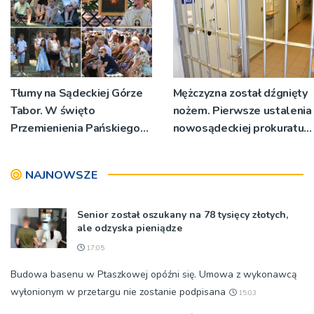
Tłumy na Sądeckiej Górze
Mężczyzna został dźgnięty
Tabor. W święto
nożem. Pierwsze ustalenia
Przemienienia Pańskiego
nowosądeckiej prokuratury
bp Jeż przypominał o
w tej sprawie
znaczeniu Sakramentów
NAJNOWSZE
[ZDJĘCIA]
Senior został oszukany na 78 tysięcy złotych,
ale odzyska pieniądze
17:05
Budowa basenu w Ptaszkowej opóźni się. Umowa z wykonawcą
wyłonionym w przetargu nie zostanie podpisana
15:03