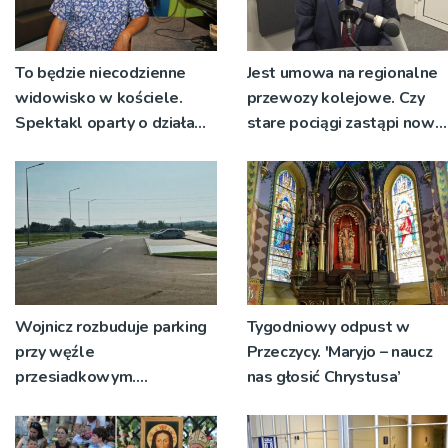
To będzie niecodzienne
Jest umowa na regionalne
widowisko w kościele.
przewozy kolejowe. Czy
Spektakl oparty o działa
stare pociągi zastąpi nowy
św. Teresy Wielkiej
tabor?
Wojnicz rozbuduje parking
Tygodniowy odpust w
przy węźle
Przeczycy. 'Maryjo – naucz
przesiadkowym.
nas głosić Chrystusa’
Powstanie ponad 60
miejsc