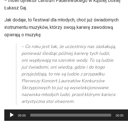
– mówi dyrektor Centrum Paderewskiego w Kąśnej Dolnej
Łukasz Gaj.
Jak dodaje, to festiwal dla młodych, choć już świadomych
instrumentu muzyków, którzy swoją karierę zawodową
opierają o muzykę.
– Co roku jest tak, że uczestnicy nas zaskakują,
ponieważ śledząc później karierę tych ludzi,
oni wypływają na szerokie wody. To są ludzie
już świadomi, oni wiedzą, gdzie i do kogo
przyjeżdżają, to nie są ludzie z przypadku.
Pierwszy Koncert Laureatów Konkursów
Skrzypcowych to już są wyselekcjonowane
nazwiska młodych ludzi, przed którymi kariera
artystyczna stoi otworem.
Odtwarzacz
00:00
00:00
plików
dźwiękowych