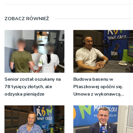
ZOBACZ RÓWNIEŻ
Senior został oszukany na
Budowa basenu w
78 tysięcy złotych, ale
Ptaszkowej opóźni się.
odzyska pieniądze
Umowa z wykonawcą
wyłonionym w przetargu
nie zostanie podpisana