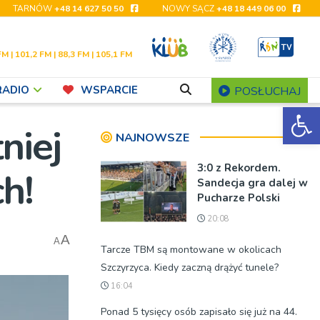
TARNÓW
+48 14 627 50 50
NOWY SĄCZ
+48 18 449 06 00
FM | 101,2 FM | 88,3 FM | 105,1 FM
RADIO
WSPARCIE
POSŁUCHAJ
Ot
niej
NAJNOWSZE
3:0 z Rekordem.
ch!
Sandecja gra dalej w
Pucharze Polski
20:08
A
A
Tarcze TBM są montowane w okolicach
Szczyrzyca. Kiedy zaczną drążyć tunele?
16:04
Ponad 5 tysięcy osób zapisało się już na 44.