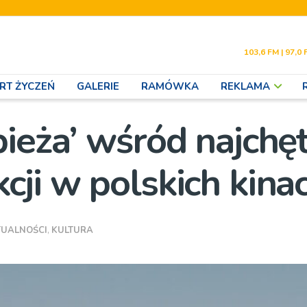
103,6 FM | 97,0 
RT ŻYCZEŃ
GALERIE
RAMÓWKA
REKLAMA
ieża’ wśród najchęt
cji w polskich kina
TUALNOŚCI
,
KULTURA