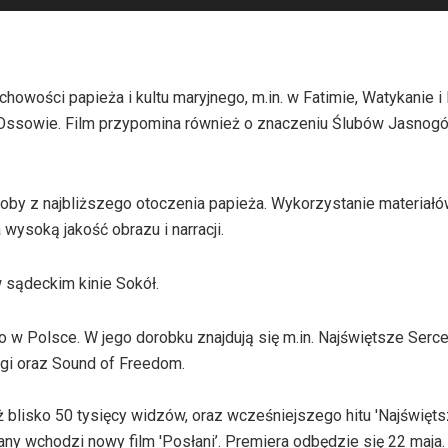
owości papieża i kultu maryjnego, m.in. w Fatimie, Watykanie i
 Ossowie. Film przypomina również o znaczeniu Ślubów Jasnogó
soby z najbliższego otoczenia papieża. Wykorzystanie materiał
wysoką jakość obrazu i narracji.
w sądeckim kinie Sokół.
go w Polsce. W jego dorobku znajdują się m.in. Najświętsze Serce
ogi oraz Sound of Freedom.
ż blisko 50 tysięcy widzów, oraz wcześniejszego hitu 'Najświęts
y wchodzi nowy film 'Posłani’. Premiera odbędzie się 22 maja.