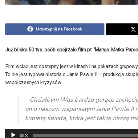
Udostępnij na Facebook
Już blisko 50 tys. osób obejrzało film pt. ‘Maryja. Matka Papie
Film wciąż jest dostępny jest w kinach i na pokazach grupowy
To nie jest typowa historia o Janie Pawle II – produkcja skupi
współczesnych kryzysów.
– Chciałbym Was bardzo gorąco zachęcić 
on o naszym wspaniałym Janie Pawle II i
kobietą świata, która jest także naszą m
Odtwarzacz
00:00