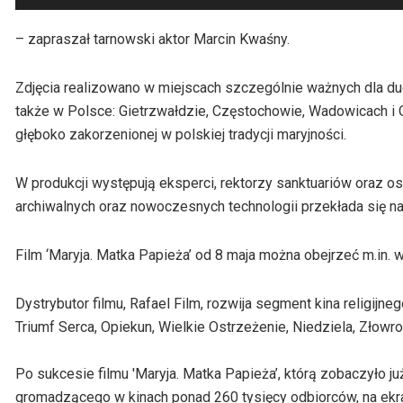
plików
dźwiękowych
– zapraszał tarnowski aktor Marcin Kwaśny.
Zdjęcia realizowano w miejscach szczególnie ważnych dla duch
także w Polsce: Gietrzwałdzie, Częstochowie, Wadowicach i
głęboko zakorzenionej w polskiej tradycji maryjności.
W produkcji występują eksperci, rektorzy sanktuariów oraz o
archiwalnych oraz nowoczesnych technologii przekłada się na 
Film ‘Maryja. Matka Papieża’ od 8 maja można obejrzeć m.in. 
Dystrybutor filmu, Rafael Film, rozwija segment kina religijne
Triumf Serca, Opiekun, Wielkie Ostrzeżenie, Niedziela, Złowr
Po sukcesie filmu 'Maryja. Matka Papieża’, którą zobaczyło ju
gromadzącego w kinach ponad 260 tysięcy odbiorców, na ekran