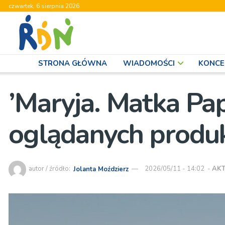
czwartek, 6 sierpnia 2026
STRONA GŁÓWNA
WIADOMOŚCI
KONCE
’Maryja. Matka Pap
oglądanych produk
autor / źródło:
Jolanta Moździerz
2026/05/11 - 14:02
-
AK