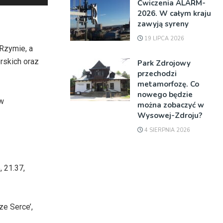
Ćwiczenia ALARM-
strzałek
2026. W całym kraju
do
zawyją syreny
góry
19 LIPCA 2026
oraz
 Rzymie, a
do
rskich oraz
Park Zdrojowy
dołu
przechodzi
aby
metamorfozę. Co
nowego będzie
zwiększyć
ów
można zobaczyć w
lub
Wysowej-Zdroju?
zmniejszyć
4 SIERPNIA 2026
głośność.
, 21.37,
ze Serce’,