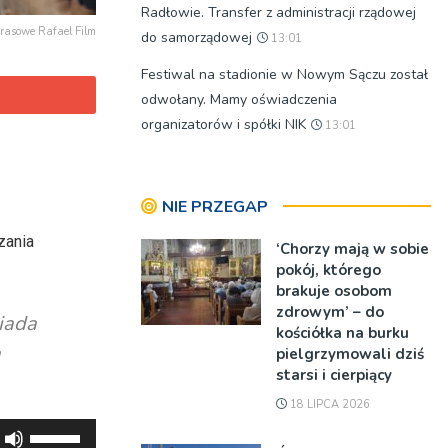
Radłowie. Transfer z administracji rządowej
prasowe Rafael Film
do samorządowej
13:01
Festiwal na stadionie w Nowym Sączu został
odwołany. Mamy oświadczenia
organizatorów i spółki NIK
13:01
NIE PRZEGAP
zania
‘Chorzy mają w sobie
pokój, którego
brakuje osobom
zdrowym’ – do
iada
kościółka na burku
ą
pielgrzymowali dziś
starsi i cierpiący
18 LIPCA 2026
Używaj