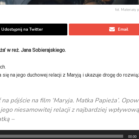
fot. Materiały 
Udostępnij na Twitter
Email
ża’ w reż. Jana Sobierajskiego.
ch.
a się na jego duchowej relacji z Maryją i ukazuje drogę do rozwią
na pójście na film ‘Maryja. Matka Papieża’. Opow
 jego niesamowitej relacji z najbardziej wpływow
atką –
00:00