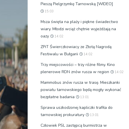
Pieszą Pielgrzymkę Tarnowską [WIDEO]
15:03
Msza święta na plaży i piękne świadectwo
wiary. Młodzi wciąż chętnie wyjeżdżają na
oazy
14:02
ZPiT Świerczkowiacy ze Złotą Nagrodą
Festiwalu w Bułgarii
14:02
Trzy miejscowości – trzy różne filmy. Kino
plenerowe RDN znów rusza w region
14:02
Mammobus znów rusza w trasę. Mieszkanki
powiatu tarnowskiego będą mogły wykonać
bezpłatne badania
13:01
Sprawa uszkodzonej kapliczki trafiła do
tarnowskiej prokuratury
13:01
Człowiek PSL zastępcą burmistrza w