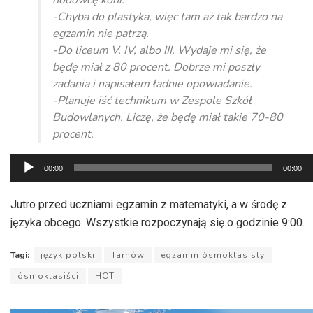
hodowcę koni.
-Chyba do plastyka, więc tam aż tak bardzo na
egzamin nie patrzą.
-Do liceum V, IV, albo III. Wydaje mi się, że
będę miał z 80 procent. Dobrze mi poszły
zadania i napisałem ładnie opowiadanie.
-Planuje iść technikum w Zespole Szkół
Budowlanych. Liczę, że będę miał takie 70-80
procent.
Odtwarzacz
00:00
00:00
plików
dźwiękowych
Jutro przed uczniami egzamin z matematyki, a w środę z
języka obcego. Wszystkie rozpoczynają się o godzinie 9:00.
Tagi:
język polski
Tarnów
egzamin ósmoklasisty
ósmoklasiści
HOT