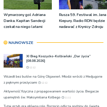
Wymarzony gol Adriana
Rusza 59. Festiwal im. Jana
Danka. Kapitan Sandecji
Kiepury. Radio RDN będzie
czekał na niego latami
nadawać z Krynicy-Zdroju
NAJNOWSZE
XI Bieg Koszycko-Kolbiański „Dar życia”
[08.08.2026]
12:12
Wszedł bez butów na Górę Objawień. Młodzi wrócili z Medjugorie
z pięknymi przeżyciami
12:12
Aktywność fizyczna z propagowaniem wartości życia. Biegacze
upamiętnili św. Maksymiliana Kolbego
11:11
Tutaj grzyb gra główną rolę. Borzęcin odlicza godziny do święta,