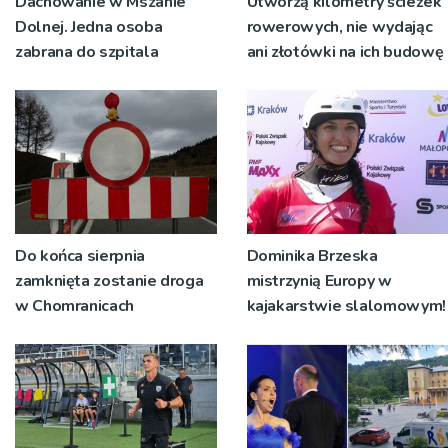
Dachowanie w Mszanie
Utworzą kilometry ścieżek
Dolnej. Jedna osoba
rowerowych, nie wydając
zabrana do szpitala
ani złotówki na ich budowę
Do końca sierpnia
Dominika Brzeska
zamknięta zostanie droga
mistrzynią Europy w
w Chomranicach
kajakarstwie slalomowym!