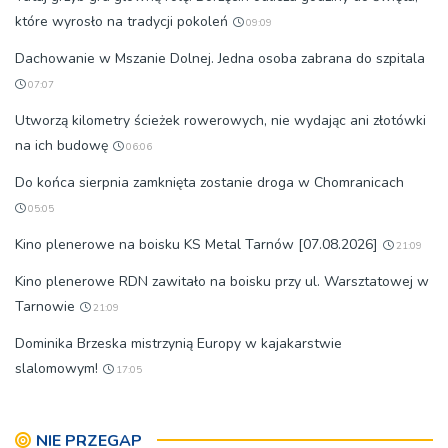
które wyrosło na tradycji pokoleń
09:09
Dachowanie w Mszanie Dolnej. Jedna osoba zabrana do szpitala
07:07
Utworzą kilometry ścieżek rowerowych, nie wydając ani złotówki
na ich budowę
06:06
Do końca sierpnia zamknięta zostanie droga w Chomranicach
05:05
Kino plenerowe na boisku KS Metal Tarnów [07.08.2026]
21:09
Kino plenerowe RDN zawitało na boisku przy ul. Warsztatowej w
Tarnowie
21:09
Dominika Brzeska mistrzynią Europy w kajakarstwie
slalomowym!
17:05
NIE PRZEGAP