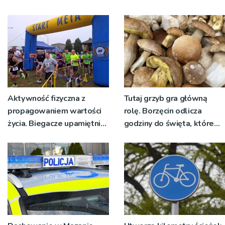
Aktywność fizyczna z
Tutaj grzyb gra główną
propagowaniem wartości
rolę. Borzęcin odlicza
życia. Biegacze upamiętnili
godziny do święta, które
św. Maksymiliana Kolbego
wyrosło na tradycji
pokoleń