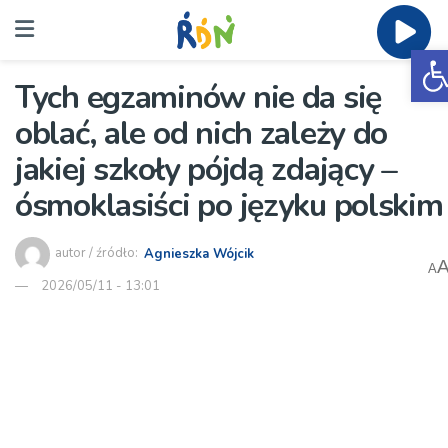
O
Tych egzaminów nie da się
oblać, ale od nich zależy do
jakiej szkoły pójdą zdający –
ósmoklasiści po języku polskim
autor / źródło:
Agnieszka Wójcik
A
2026/05/11 - 13:01