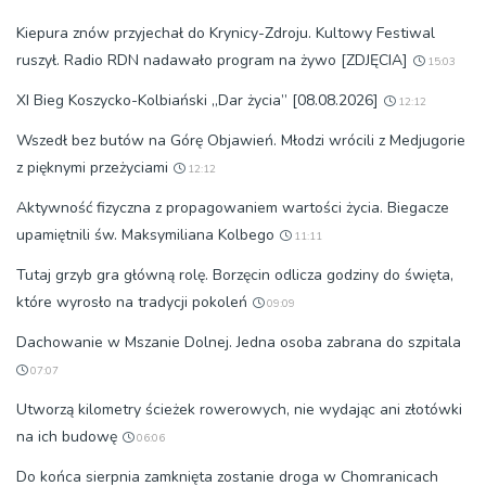
Kiepura znów przyjechał do Krynicy-Zdroju. Kultowy Festiwal
ruszył. Radio RDN nadawało program na żywo [ZDJĘCIA]
15:03
XI Bieg Koszycko-Kolbiański „Dar życia” [08.08.2026]
12:12
Wszedł bez butów na Górę Objawień. Młodzi wrócili z Medjugorie
z pięknymi przeżyciami
12:12
Aktywność fizyczna z propagowaniem wartości życia. Biegacze
upamiętnili św. Maksymiliana Kolbego
11:11
Tutaj grzyb gra główną rolę. Borzęcin odlicza godziny do święta,
które wyrosło na tradycji pokoleń
09:09
Dachowanie w Mszanie Dolnej. Jedna osoba zabrana do szpitala
07:07
Utworzą kilometry ścieżek rowerowych, nie wydając ani złotówki
na ich budowę
06:06
Do końca sierpnia zamknięta zostanie droga w Chomranicach