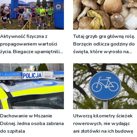
Aktywność fizyczna z
Tutaj grzyb gra główną rolę.
propagowaniem wartości
Borzęcin odlicza godziny do
życia. Biegacze upamiętnili
święta, które wyrosło na
św. Maksymiliana Kolbego
tradycji pokoleń
Dachowanie w Mszanie
Utworzą kilometry ścieżek
Dolnej. Jedna osoba zabrana
rowerowych, nie wydając
do szpitala
ani złotówki na ich budowę