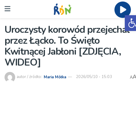
O
Uroczysty korowód przejechał
przez Łącko. To Święto
Kwitnącej Jabłoni [ZDJĘCIA,
WIDEO]
autor / źródło:
Maria Mółka
2026/05/10 - 15:03
A