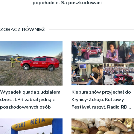
popołudnie. Są poszkodowani
ZOBACZ RÓWNIEŻ
Wypadek quada z udziałem
Kiepura znów przyjechał do
dzieci. LPR zabrał jedną z
Krynicy-Zdroju. Kultowy
poszkodowanych osób
Festiwal ruszył. Radio RDN
nadawało program na żywo
[ZDJĘCIA]