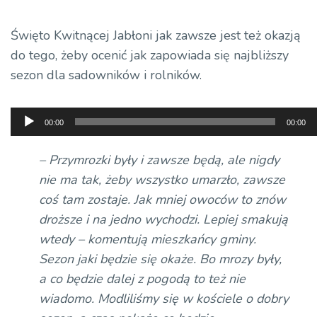
Święto Kwitnącej Jabłoni jak zawsze jest też okazją
do tego,
żeby ocenić jak zapowiada
się najbliższy
sezon dla sadowników i rolników.
Odtwarzacz
00:00
00:00
plików
dźwiękowych
– Przymrozki były i zawsze będą, ale nigdy
nie ma tak, żeby wszystko umarzło, zawsze
coś tam zostaje. Jak mniej owoców to znów
droższe i na jedno wychodzi. Lepiej smakują
wtedy – komentują
mieszkańcy gminy.
Sezon jaki
będzie się okaże.
Bo mrozy były,
a co będzie dalej z pogodą to też nie
wiadomo. Modliliśmy się w kościele o dobry