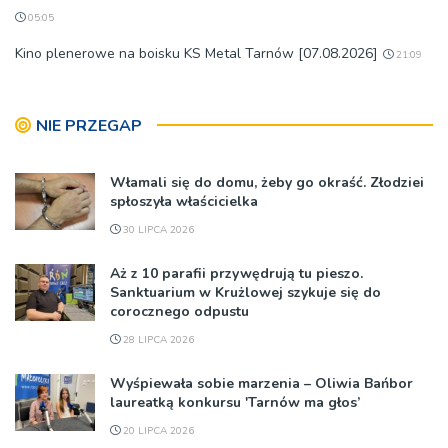
05:05
Kino plenerowe na boisku KS Metal Tarnów [07.08.2026]
21:09
NIE PRZEGAP
Włamali się do domu, żeby go okraść. Złodziei
spłoszyła właścicielka
30 LIPCA 2026
Aż z 10 parafii przywędrują tu pieszo.
Sanktuarium w Krużlowej szykuje się do
corocznego odpustu
28 LIPCA 2026
Wyśpiewała sobie marzenia – Oliwia Bańbor
laureatką konkursu 'Tarnów ma głos’
20 LIPCA 2026