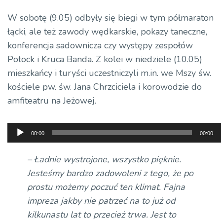
W sobotę (9.05) odbyły się biegi w tym półmaraton
łącki, ale też zawody wędkarskie, pokazy taneczne,
konferencja sadownicza czy występy zespołów
Potock
i
Kruca
Banda. Z kolei w niedziele (10.05)
mieszkańcy i turyści uczestniczyli m.in. we Mszy św.
kościele pw. św. Jana Chrzciciela i korowodzie do
amfiteatru na Jeżowej.
Odtwarzacz
00:00
00:00
plików
dźwiękowych
– Ładnie wystrojone, wszystko pięknie.
Jesteśmy bardzo zadowoleni z tego, że po
prostu możemy poczuć ten klimat. Fajna
impreza jakby nie patrzeć na to już od
kilkunastu lat to przecież trwa. Jest to