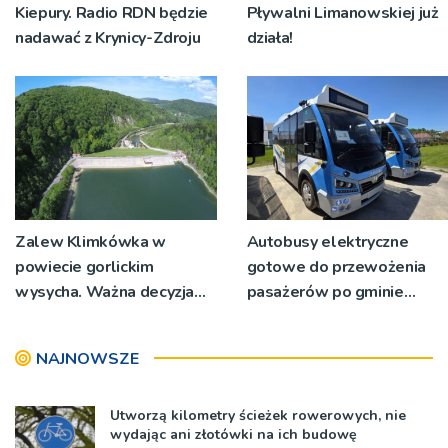
Kiepury. Radio RDN będzie
Pływalni Limanowskiej już
nadawać z Krynicy-Zdroju
działa!
Zalew Klimkówka w
Autobusy elektryczne
powiecie gorlickim
gotowe do przewożenia
wysycha. Ważna decyzja
pasażerów po gminie
RZGW [ZDJĘCIA]
Podegrodzie
NAJNOWSZE
Utworzą kilometry ścieżek rowerowych, nie
wydając ani złotówki na ich budowę