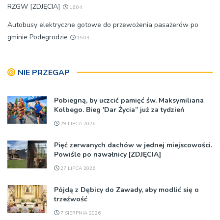
RZGW [ZDJĘCIA]
16:04
Autobusy elektryczne gotowe do przewożenia pasażerów po
gminie Podegrodzie
15:03
NIE PRZEGAP
Pobiegną, by uczcić pamięć św. Maksymiliana
Kolbego. Bieg 'Dar Życia” już za tydzień
29 LIPCA 2026
Pięć zerwanych dachów w jednej miejscowości.
Powiśle po nawałnicy [ZDJĘCIA]
27 LIPCA 2026
Pójdą z Dębicy do Zawady, aby modlić się o
trzeźwość
7 SIERPNIA 2026