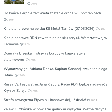
06:06
Do końca sierpnia zamknięta zostanie droga w Chomranicach
05:05
Kino plenerowe na boisku KS Metal Tarnów [07.08.2026]
21:09
Kino plenerowe RDN zawitało na boisku przy ul. Warsztatowej w
Tarnowie
21:09
Dominika Brzeska mistrzynią Europy w kajakarstwie
slalomowym!
17:05
Wymarzony gol Adriana Danka. Kapitan Sandecji czekał na niego
latami
17:05
Rusza 59. Festiwal im. Jana Kiepury. Radio RDN będzie nadawać z
Krynicy-Zdroju
17:05
Strefa zewnętrzna Pływalni Limanowskiej już działa!
16:04
Zalew Klimkówka w powiecie gorlickim wysycha. Ważna decyzja