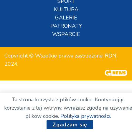
SPORT
KULTURA
GALERIE
PATRONATY
WSPARCIE
Copyright © Wszelkie prawa zastrzeżone. RDN.
2024.
Ta strona korzysta z plików cookie. Kontynuując
korzystanie z tej witryny, wyrażasz zgodę na używani
plików cookie.
Polityka prywatności.
Zgadzam się