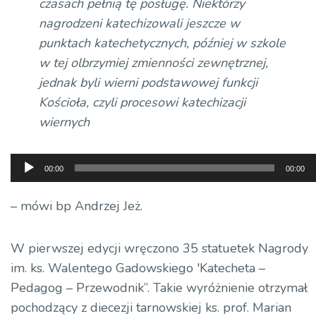
czasach pełnią tę posługę. Niektórzy
nagrodzeni katechizowali jeszcze w
punktach katechetycznych, później w szkole
w tej olbrzymiej zmienności zewnętrznej,
jednak byli wierni podstawowej funkcji
Kościoła, czyli procesowi katechizacji
wiernych
Odtwarzacz
00:00
00:00
plików
dźwiękowych
– mówi bp Andrzej Jeż.
W pierwszej edycji wręczono 35 statuetek Nagrody
im. ks. Walentego Gadowskiego 'Katecheta –
Pedagog – Przewodnik”. Takie wyróżnienie otrzymał
pochodzący z diecezji tarnowskiej ks. prof. Marian