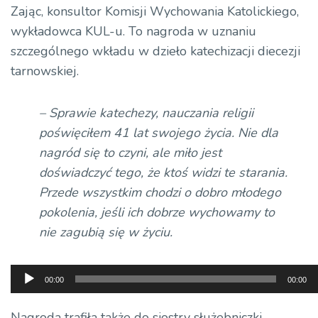
Zając, konsultor Komisji Wychowania Katolickiego,
wykładowca KUL-u. To nagroda w uznaniu
szczególnego wkładu w dzieło katechizacji diecezji
tarnowskiej.
– Sprawie katechezy, nauczania religii
poświęciłem 41 lat swojego życia. Nie dla
nagród się to czyni, ale miło jest
doświadczyć tego, że ktoś widzi te starania.
Przede wszystkim chodzi o dobro młodego
pokolenia, jeśli ich dobrze wychowamy to
nie zagubią się w życiu.
Odtwarzacz
00:00
00:00
plików
dźwiękowych
Nagroda trafiła także do siostry służebniczki