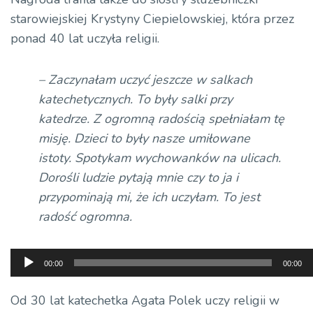
starowiejskiej Krystyny Ciepielowskiej, która przez
ponad 40 lat uczyła religii.
– Zaczynałam uczyć jeszcze w salkach
katechetycznych. To były salki przy
katedrze. Z ogromną radością spełniałam tę
misję. Dzieci to były nasze umiłowane
istoty. Spotykam wychowanków na ulicach.
Dorośli ludzie pytają mnie czy to ja i
przypominają mi, że ich uczyłam. To jest
radość ogromna.
Odtwarzacz
00:00
00:00
plików
dźwiękowych
Od 30 lat katechetka Agata Polek uczy religii w