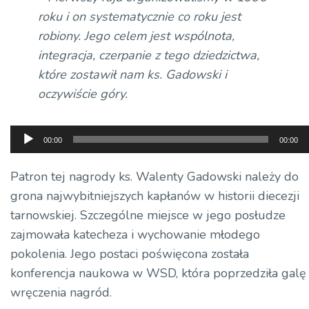
roku i on systematycznie co roku jest
robiony. Jego celem jest wspólnota,
integracja, czerpanie z tego dziedzictwa,
które zostawił nam ks. Gadowski i
oczywiście góry.
Odtwarzacz
00:00
00:00
plików
dźwiękowych
Patron tej nagrody ks. Walenty Gadowski należy do
grona najwybitniejszych kapłanów w historii diecezji
tarnowskiej. Szczególne miejsce w jego posłudze
zajmowała katecheza i wychowanie młodego
pokolenia. Jego postaci poświęcona została
konferencja naukowa w WSD, która poprzedziła galę
wręczenia nagród.