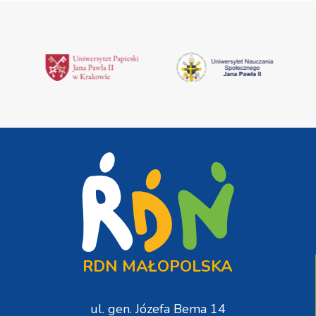
RDN MAŁOPOLSKA
ul. gen. Józefa Bema 14