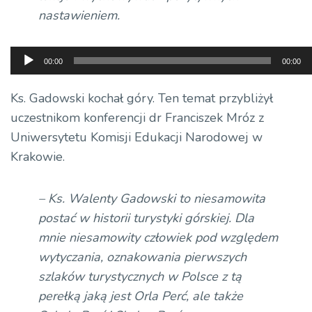
nastawieniem.
Odtwarzacz
00:00
00:00
plików
dźwiękowych
Ks. Gadowski kochał góry. Ten temat przybliżył
uczestnikom konferencji dr Franciszek Mróz z
Uniwersytetu Komisji Edukacji Narodowej w
Krakowie.
– Ks. Walenty Gadowski to niesamowita
postać w historii turystyki górskiej. Dla
mnie niesamowity człowiek pod względem
wytyczania, oznakowania pierwszych
szlaków turystycznych w Polsce z tą
perełką jaką jest Orla Perć, ale także