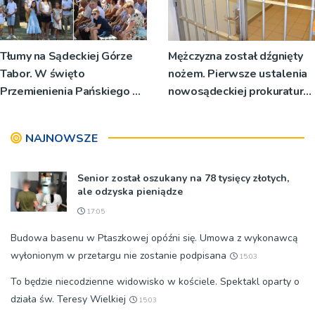
Tłumy na Sądeckiej Górze
Mężczyzna został dźgnięty
Tabor. W święto
nożem. Pierwsze ustalenia
Przemienienia Pańskiego bp
nowosądeckiej prokuratury
Jeż przypominał o znaczeniu
w tej sprawie
Sakramentów [ZDJĘCIA]
NAJNOWSZE
Senior został oszukany na 78 tysięcy złotych,
ale odzyska pieniądze
17:05
Budowa basenu w Ptaszkowej opóźni się. Umowa z wykonawcą
wyłonionym w przetargu nie zostanie podpisana
15:03
To będzie niecodzienne widowisko w kościele. Spektakl oparty o
działa św. Teresy Wielkiej
15:03