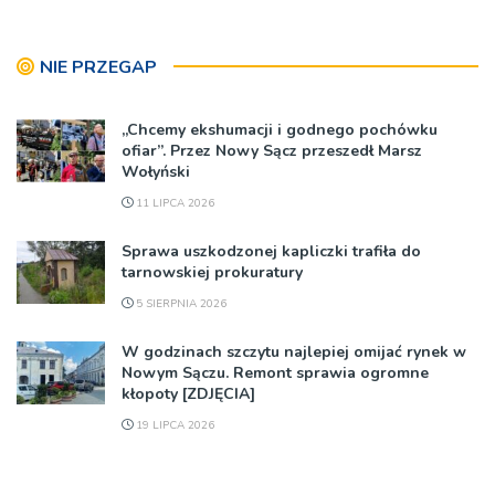
NIE PRZEGAP
„Chcemy ekshumacji i godnego pochówku
ofiar”. Przez Nowy Sącz przeszedł Marsz
Wołyński
11 LIPCA 2026
Sprawa uszkodzonej kapliczki trafiła do
tarnowskiej prokuratury
5 SIERPNIA 2026
W godzinach szczytu najlepiej omijać rynek w
Nowym Sączu. Remont sprawia ogromne
kłopoty [ZDJĘCIA]
19 LIPCA 2026