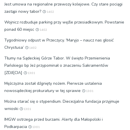
Jest umowa na regionalne przewozy kolejowe. Czy stare pociągi
zastąpi nowy tabor?
14:02
Wojnicz rozbuduje parking przy węźle przesiadkowym. Powstanie
ponad 60 miejsc
14:02
Tygodniowy odpust w Przeczycy. 'Maryjo – naucz nas głosić
Chrystusa’
14:02
Tłumy na Sądeckiej Górze Tabor. W święto Przemienienia
Pańskiego bp Jeż przypominał o znaczeniu Sakramentów
[ZDJĘCIA]
13:01
Mężczyzna został dźgnięty nożem. Pierwsze ustalenia
nowosądeckiej prokuratury w tej sprawie
13:01
Można starać się o stypendium. Diecezjalna fundacja przyjmuje
wnioski
13:01
IMGW ostrzega przed burzami. Alerty dla Małopolski i
Podkarpacia
13:01