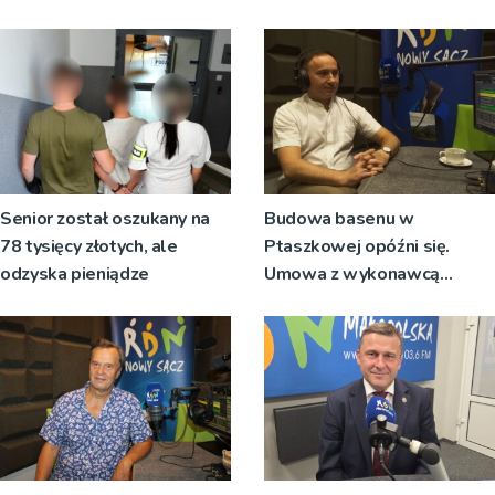
Senior został oszukany na
Budowa basenu w
78 tysięcy złotych, ale
Ptaszkowej opóźni się.
odzyska pieniądze
Umowa z wykonawcą
wyłonionym w przetargu nie
zostanie podpisana