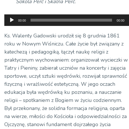
Sokola Perć i Skalna Perć.
Odtwarzacz
00:00
00:00
plików
dźwiękowych
Ks. Walenty Gadowski urodził się 8 grudnia 1861
roku w Nowym Wiśniczu. Całe życie był związany z
katechezą i pedagogiką, łączył naukę religii z
praktycznym wychowaniem: organizował wycieczki w
Tatry i Pieniny, zabierał uczniów na koncerty i zajęcia
sportowe, uczył sztuki wędrówki, rozwijał sprawność
fizyczną i wrażliwość estetyczną. W jego oczach
edukacja była wędrówką ku poznaniu, a nauczanie
religii – spotkaniem z Bogiem w życiu codziennym.
Był przekonany, że solidna formacja religijna, oparta
na wierze, miłości do Kościoła i odpowiedzialności za
Ojczyznę, stanowi fundament dojrzałego życia