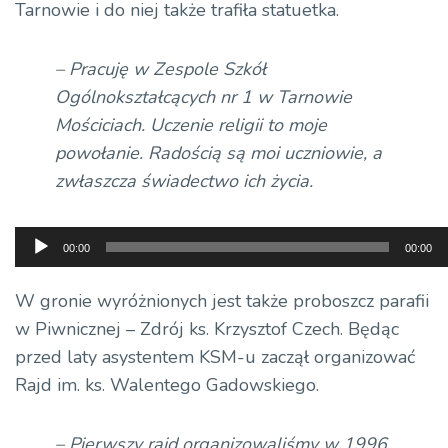
Tarnowie i do niej także trafiła statuetka.
– Pracuję w Zespole Szkół
Ogólnokształcących nr 1 w Tarnowie
Mościciach. Uczenie religii to moje
powołanie. Radością są moi uczniowie, a
zwłaszcza świadectwo ich życia.
Odtwarzacz
00:00
00:00
plików
dźwiękowych
W gronie wyróżnionych jest także proboszcz parafii
w Piwnicznej – Zdrój ks. Krzysztof Czech. Będąc
przed laty asystentem KSM-u zaczął organizować
Rajd im. ks. Walentego Gadowskiego.
– Pierwszy rajd organizowaliśmy w 1996