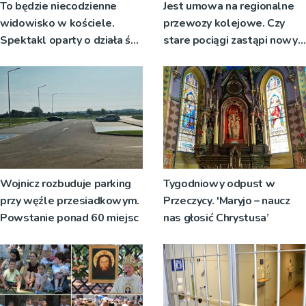
To będzie niecodzienne
Jest umowa na regionalne
widowisko w kościele.
przewozy kolejowe. Czy
Spektakl oparty o działa św.
stare pociągi zastąpi nowy
Teresy Wielkiej
tabor?
Wojnicz rozbuduje parking
Tygodniowy odpust w
przy węźle przesiadkowym.
Przeczycy. 'Maryjo – naucz
Powstanie ponad 60 miejsc
nas głosić Chrystusa’