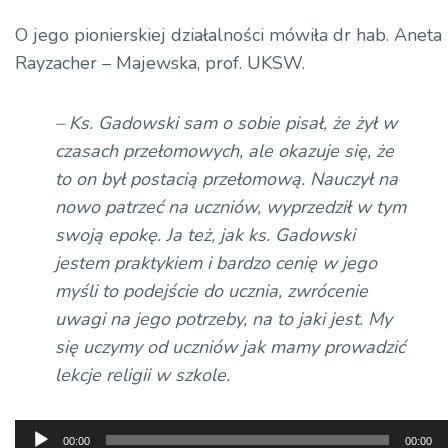
O jego pionierskiej działalności mówiła dr hab. Aneta
Rayzacher – Majewska, prof. UKSW.
– Ks. Gadowski sam o sobie pisał, że żył w
czasach przełomowych, ale okazuje się, że
to on był postacią przełomową. Nauczył na
nowo patrzeć na uczniów, wyprzedził w tym
swoją epokę. Ja też, jak ks. Gadowski
jestem praktykiem i bardzo cenię w jego
myśli to podejście do ucznia, zwrócenie
uwagi na jego potrzeby, na to jaki jest. My
się uczymy od uczniów jak mamy prowadzić
lekcje religii w szkole.
Odtwarzacz
00:00
00:00