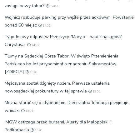
zastąpi nowy tabor?
14:02
Wojnicz rozbuduje parking przy węźle przesiadkowym. Powstanie
ponad 60 miejsc
14:02
Tygodniowy odpust w Przeczycy. 'Maryjo – naucz nas głosić
Chrystusa’
14:02
Tłumy na Sądeckiej Górze Tabor. W święto Przemienienia
Pańskiego bp Jeż przypominał o znaczeniu Sakramentów
[ZDJĘCIA]
13:01
Mężczyzna został dźgnięty nożem. Pierwsze ustalenia
nowosądeckiej prokuratury w tej sprawie
13:01
Można starać się o stypendium. Diecezjalna fundacja przyjmuje
wnioski
13:01
IMGW ostrzega przed burzami. Alerty dla Małopolski i
Podkarpacia
13:01