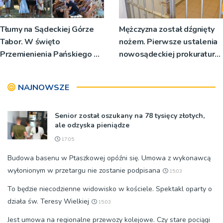
Tłumy na Sądeckiej Górze
Mężczyzna został dźgnięty
Tabor. W święto
nożem. Pierwsze ustalenia
Przemienienia Pańskiego bp
nowosądeckiej prokuratury
Jeż przypominał o znaczeniu
w tej sprawie
Sakramentów [ZDJĘCIA]
NAJNOWSZE
Senior został oszukany na 78 tysięcy złotych,
ale odzyska pieniądze
17:05
Budowa basenu w Ptaszkowej opóźni się. Umowa z wykonawcą
wyłonionym w przetargu nie zostanie podpisana
15:03
To będzie niecodzienne widowisko w kościele. Spektakl oparty o
działa św. Teresy Wielkiej
15:03
Jest umowa na regionalne przewozy kolejowe. Czy stare pociągi