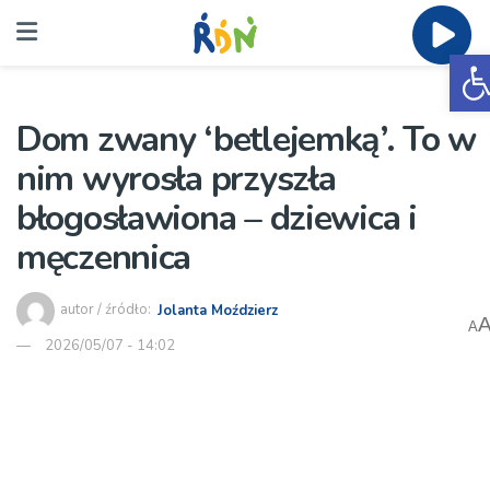
O
Dom zwany ‘betlejemką’. To w
nim wyrosła przyszła
błogosławiona – dziewica i
męczennica
autor / źródło:
Jolanta Moździerz
A
2026/05/07 - 14:02