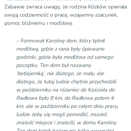
Zabawie zwraca uwagę, że rodzina Kózków opierała
swoją codzienność o pracę, wzajemny szacunek,
pomoc bliźniemu i modlitwę.
– Formował Karolinę dom, który tętnił
modlitwą, gdzie z rana były śpiewane
godzinki, gdzie była modlitwa od samego
początku. Ten dom był nazwany
‘betlejemką’, nie dlatego, że mały, ale
dlatego, że tutaj ludzie chętnie przychodzili
w październiku na różaniec do Kościoła do
Radłowa było 8 km, do Radłowa potem 4
km, ale w październiku po całym dniu pracy,
ludzie żeby się mogli pomodlić, musieli
znaleźć miejsce i znaleźli, w domu Karoliny.
Ten dom tętnił życiem nie tylko wewnątrz,