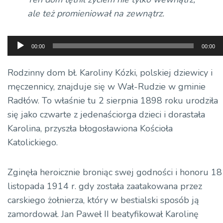
ale też promieniował na zewnątrz.
Odtwarzacz
00:00
00:00
plików
dźwiękowych
Rodzinny dom bł. Karoliny Kózki, polskiej dziewicy i
męczennicy, znajduje się w Wał-Rudzie w gminie
Radłów. To właśnie tu 2 sierpnia 1898 roku urodziła
się jako czwarte z jedenaściorga dzieci i dorastała
Karolina, przyszła błogosławiona Kościoła
Katolickiego.
Zginęła heroicznie broniąc swej godności i honoru 18
listopada 1914 r. gdy została zaatakowana przez
carskiego żołnierza, który w bestialski sposób ją
zamordował. Jan Paweł II beatyfikował Karolinę