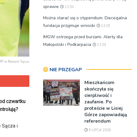
sprawie
13:01
Można starać się o stypendium. Diecezjalna
fundacja przyjmuje wnioski
13:01
IMGW ostrzega przed burzami. Alerty dla
Małopolski i Podkarpacia
13:01
KMP w Nowym Sączu
NIE PRZEGAP
Mieszkańcom
skończyła się
cierpliwość i
 od czwartku
zaufanie. Po
proteście w Lisiej
ntrolują?
Górze zapowiadają
referendum
 Sącza i
9 LIPCA 2026