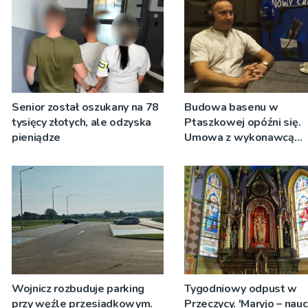
Senior został oszukany na 78
Budowa basenu w
tysięcy złotych, ale odzyska
Ptaszkowej opóźni się.
pieniądze
Umowa z wykonawcą
wyłonionym w przetargu
zostanie podpisana
Wojnicz rozbuduje parking
Tygodniowy odpust w
przy węźle przesiadkowym.
Przeczycy. 'Maryjo – nau