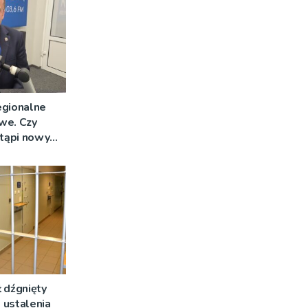
egionalne
we. Czy
stąpi nowy
 dźgnięty
 ustalenia