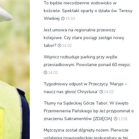
To będzie niecodzienne widowisko w
kościele. Spektakl oparty o działa św. Teresy
Wielkiej
15:03
Jest umowa na regionalne przewozy
kolejowe. Czy stare pociągi zastąpi nowy
tabor?
14:02
Wojnicz rozbuduje parking przy węźle
przesiadkowym. Powstanie ponad 60 miejsc
14:02
Tygodniowy odpust w Przeczycy. 'Maryjo –
naucz nas głosić Chrystusa’
14:02
Tłumy na Sądeckiej Górze Tabor. W święto
Przemienienia Pańskiego bp Jeż przypominał o
znaczeniu Sakramentów [ZDJĘCIA]
13:01
Mężczyzna został dźgnięty nożem. Pierwsze
ustalenia nowosądeckiej prokuratury w tej