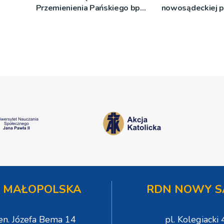
Przemienienia Pańskiego bp
nowosądeckiej p
Jeż przypominał o znaczeniu
tej sprawie
Sakramentów [ZDJĘCIA]
 MAŁOPOLSKA
RDN NOWY S
gen. Józefa Bema 14
pl. Kolegiacki 