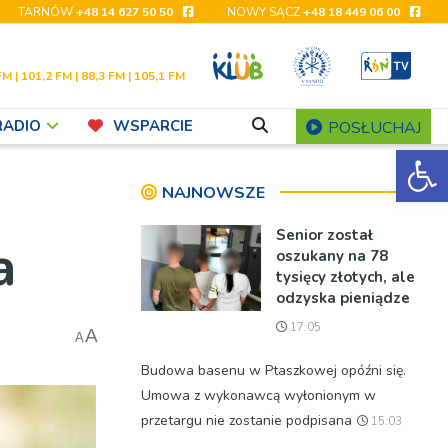
TARNÓW
+48 14 627 50 50
NOWY SĄCZ
+48 18 449 06 00
FM | 101,2 FM | 88,3 FM | 105,1 FM
RADIO
WSPARCIE
POSŁUCHAJ
Ot
NAJNOWSZE
Senior został
a
oszukany na 78
tysięcy złotych, ale
odzyska pieniądze
17:05
A
A
Budowa basenu w Ptaszkowej opóźni się.
Umowa z wykonawcą wyłonionym w
przetargu nie zostanie podpisana
15:03