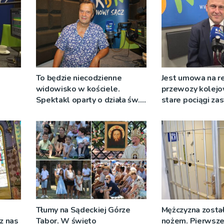
To będzie niecodzienne
Jest umowa na r
widowisko w kościele.
przewozy kolejo
Spektakl oparty o działa św.
stare pociągi za
 nie
Teresy Wielkiej
tabor?
Tłumy na Sądeckiej Górze
Mężczyzna został
cz nas
Tabor. W święto
nożem. Pierwsze