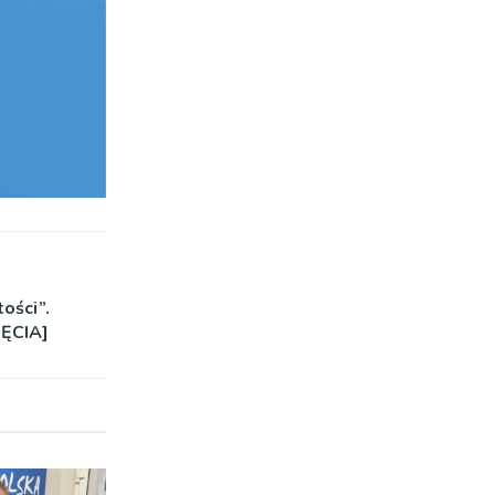
ości”.
JĘCIA]