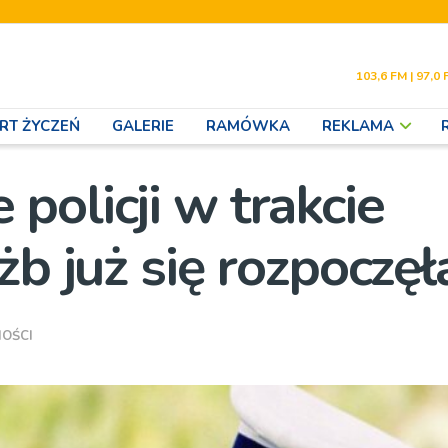
103,6 FM | 97,0 
RT ŻYCZEŃ
GALERIE
RAMÓWKA
REKLAMA
policji w trakcie
żb już się rozpoczęł
OŚCI