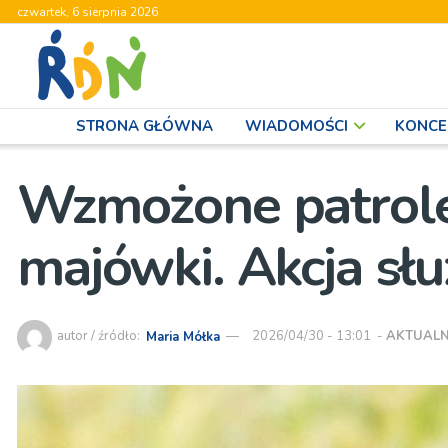
czwartek, 6 sierpnia 2026
STRONA GŁÓWNA
WIADOMOŚCI
KONCE
Wzmożone patrole 
majówki. Akcja słu
autor / źródło:
Maria Mółka
2026/04/30 - 13:01
-
AKTUALN