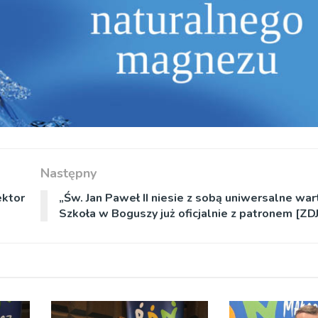
Następny
ektor
„Św. Jan Paweł II niesie z sobą uniwersalne wart
Szkoła w Boguszy już oficjalnie z patronem [ZD