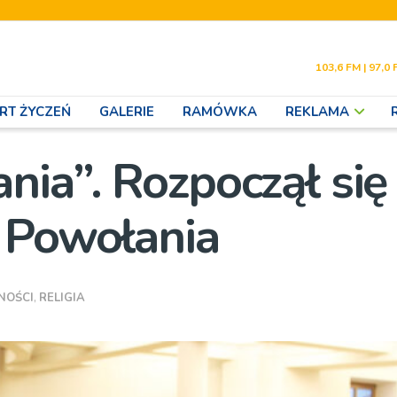
103,6 FM | 97,0 
RT ŻYCZEŃ
GALERIE
RAMÓWKA
REKLAMA
nia”. Rozpoczął się
 Powołania
NOŚCI
,
RELIGIA