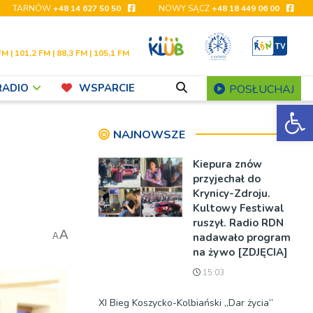
TARNÓW
+48 14 627 50 50
NOWY SĄCZ
+48 18 449 06 00
FM | 101,2 FM | 88,3 FM | 105,1 FM
RADIO
WSPARCIE
POSŁUCHAJ
Ot
NAJNOWSZE
Kiepura znów
przyjechał do
Krynicy-Zdroju.
Kultowy Festiwal
ruszył. Radio RDN
A
nadawało program
A
na żywo [ZDJĘCIA]
15:03
XI Bieg Koszycko-Kolbiański „Dar życia”