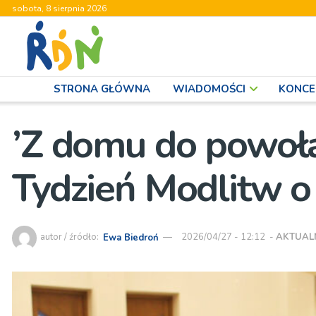
sobota, 8 sierpnia 2026
STRONA GŁÓWNA
WIADOMOŚCI
KONCE
’Z domu do powoła
Tydzień Modlitw o
autor / źródło:
Ewa Biedroń
2026/04/27 - 12:12
-
AKTUAL