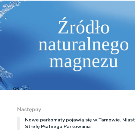
Następny
Nowe parkomaty pojawią się w Tarnowie. Miast
Strefę Płatnego Parkowania