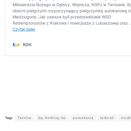
Tagi:
Tarnów
bp Andrzej Jeż
powołania
tydzień
modl