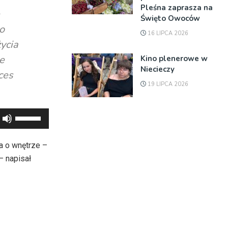
Pleśna zaprasza na
Święto Owoców
 o
16 LIPCA 2026
ycia
ie
Kino plenerowe w
Niecieczy
ces
19 LIPCA 2026
Używaj
strzałek
do
a o wnętrze –
góry
– napisał
oraz
do
dołu
aby
zwiększyć