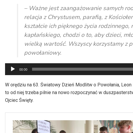
– Ważne jest zaangażowanie samych rodz
relacja z Chrystusem, parafią, z Kościołe
kształcie ich pięknego życia rodzinnego,
kapłańskiego, chodzi o to, aby dzieci, mł
wielką wartość. Wszyscy korzystamy z po
powołaniowy.
Odtwarzacz
00:00
plików
dźwiękowych
W orędziu na 63. Światowy Dzień Modlitw o Powołania, Leon X
to od niej trzeba pilnie na nowo rozpoczynać w duszpasters
Ojciec Święty.