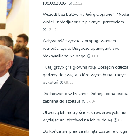
[08.08.2026]
12:12
Wszedł bez butów na Górę Objawień. Młodzi
wrócili z Medjugorie z pięknymi przeżyciami
12:12
Aktywność fizyczna z propagowaniem
wartości życia. Biegacze upamiętnili św.
Maksymiliana Kolbego
11:11
Tutaj grzyb gra główną rolę. Borzęcin odlicza
godziny do święta, które wyrosło na tradycji
pokoleń
09:09
Dachowanie w Mszanie Dolnej. Jedna osoba
zabrana do szpitala
07:07
Utworzą kilometry ścieżek rowerowych, nie
wydając ani złotówki na ich budowę
06:06
Do końca sierpnia zamknięta zostanie droga