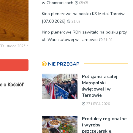
w Chomranicach
05:05
Kino plenerowe na boisku KS Metal Tarnów
[07.08.2026]
21:09
Kino plenerowe RDN zawitało na boisku przy
ul. Warsztatowej w Tarnowie
21:09
D listopad 2025 r.
NIE PRZEGAP
Policjanci z całej
Małopolski
 o Kościół’
świętowali w
Tarnowie
27 LIPCA 2026
Produkty regionalne
i wyroby
pszczelarskie.