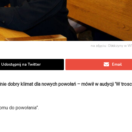
na zdjęciu: Obłóczyny w WS
Udostępnij na Twitter
Email
ie dobry klimat dla nowych powołań – mówił w audycji 'W trosce
omu do powołania”.