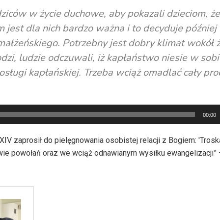
iców w życie duchowe, aby pokazali dzieciom, że
m jest dla nich bardzo ważna i to decyduje później
 małżeńskiego. Potrzebny jest dobry klimat wokół ż
odzi, ludzie odczuwali, iż kapłaństwo niesie w sob
sługi kapłańskiej. Trzeba wciąż omadlać cały pro
00:00
IV zaprosił do pielęgnowania osobistej relacji z Bogiem: 'Trosk
twie powołań oraz we wciąż odnawianym wysiłku ewangelizacji” 