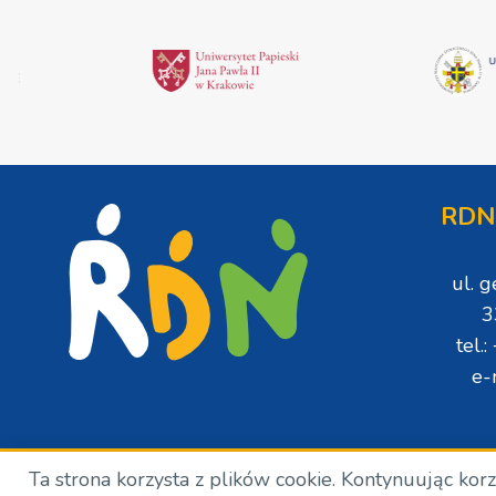
RDN
ul. 
3
tel.
e-
Ta strona korzysta z plików cookie. Kontynuując kor
Copyright © Wszelkie prawa zastrzeżone. RDN. 2024