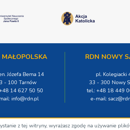
 MAŁOPOLSKA
RDN NOWY S
gen. Józefa Bema 14
pl. Kolegiacki 
3 - 100 Tarnów
33 - 300 Nowy S
: +48 14 627 50 50
tel.: +48 18 449 
mail: info@rdn.pl
e-mail: sacz@rdn
zystanie z tej witryny, wyrażasz zgodę na używanie plik
.