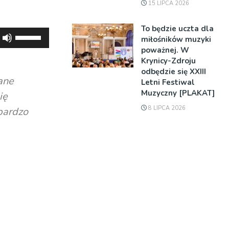
15 LIPCA 2026
To będzie uczta dla
Używaj
miłośników muzyki
strzałek
poważnej. W
Krynicy-Zdroju
do
odbędzie się XXIII
góry
ane
Letni Festiwal
oraz
Muzyczny [PLAKAT]
ię
do
8 LIPCA 2026
 bardzo
dołu
aby
zwiększyć
lub
zmniejszyć
głośność.