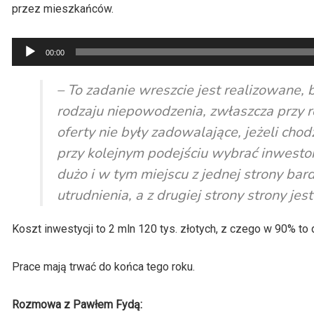
przez mieszkańców.
Odtwarzacz
00:00
plików
dźwiękowych
– To zadanie wreszcie jest realizowane,
rodzaju niepowodzenia, zwłaszcza przy 
oferty nie były zadowalające, jeżeli chod
przy kolejnym podejściu wybrać inwestora
dużo i w tym miejscu z jednej strony ba
utrudnienia, a z drugiej strony strony j
Koszt inwestycji to 2 mln 120 tys. złotych, z czego w 90% to
Prace mają trwać do końca tego roku.
Rozmowa z Pawłem Fydą: