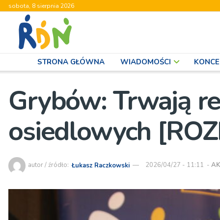
sobota, 8 sierpnia 2026
STRONA GŁÓWNA
WIADOMOŚCI
KONCE
Grybów: Trwają r
osiedlowych [R
autor / źródło:
Łukasz Raczkowski
2026/04/27 - 11:11
-
AK