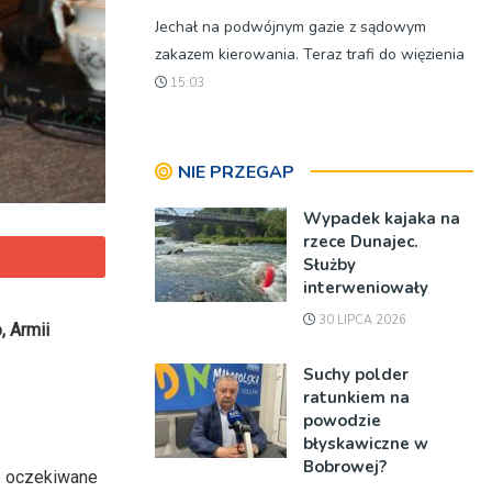
Jechał na podwójnym gazie z sądowym
zakazem kierowania. Teraz trafi do więzienia
15:03
NIE PRZEGAP
Wypadek kajaka na
rzece Dunajec.
Służby
interweniowały
30 LIPCA 2026
, Armii
Suchy polder
ratunkiem na
powodzie
błyskawiczne w
Bobrowej?
o oczekiwane