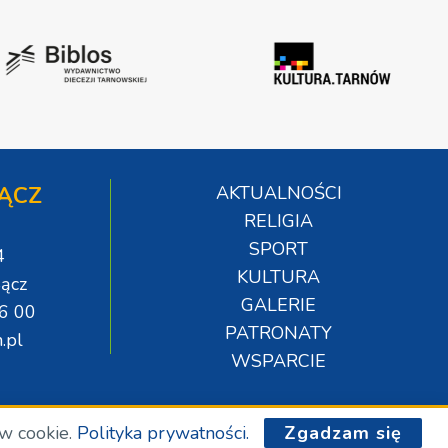
ĄCZ
AKTUALNOŚCI
RELIGIA
SPORT
4
KULTURA
ącz
GALERIE
06 00
PATRONATY
.pl
WSPARCIE
ów cookie.
Polityka prywatności.
Zgadzam się