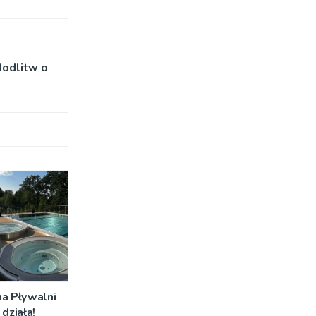
Modlitw o
na Pływalni
działa!