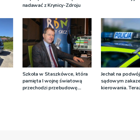
nadawać z Krynicy-Zdroju
Szkoła w Staszkówce, która
Jechał na podwój
a
pamięta I wojnę światową
sądowym zakaz
przechodzi przebudowę
kierowania. Teraz
[WIDEO]
więzienia