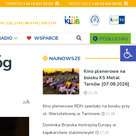
TARNÓW
+48 14 627 50 50
NOWY SĄCZ
+48 18 449 06 00
FM | 101,2 FM | 88,3 FM | 105,1 FM
RADIO
WSPARCIE
POSŁUCHAJ
Ot
óg
NAJNOWSZE
Kino plenerowe na
boisku KS Metal
Tarnów [07.08.2026]
21:09
A
A
Kino plenerowe RDN zawitało na boisku przy
ul. Warsztatowej w Tarnowie
21:09
Dominika Brzeska mistrzynią Europy w
kajakarstwie slalomowym!
17:05