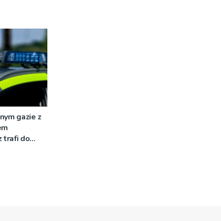
nym gazie z
em
 trafi do