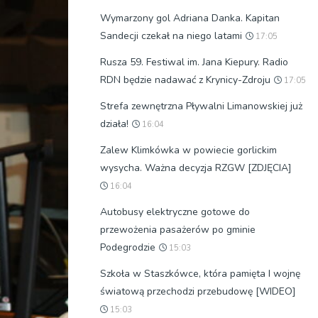
Wymarzony gol Adriana Danka. Kapitan
Sandecji czekał na niego latami
17:05
Rusza 59. Festiwal im. Jana Kiepury. Radio
RDN będzie nadawać z Krynicy-Zdroju
17:05
Strefa zewnętrzna Pływalni Limanowskiej już
działa!
16:04
Zalew Klimkówka w powiecie gorlickim
wysycha. Ważna decyzja RZGW [ZDJĘCIA]
16:04
Autobusy elektryczne gotowe do
przewożenia pasażerów po gminie
Podegrodzie
15:03
Szkoła w Staszkówce, która pamięta I wojnę
światową przechodzi przebudowę [WIDEO]
15:03