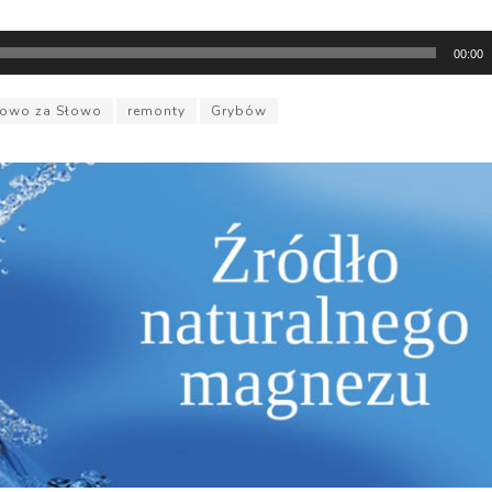
00:00
łowo za Słowo
remonty
Grybów