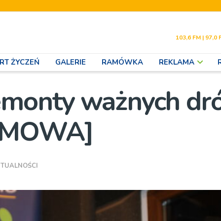
103,6 FM | 97,0 
RT ŻYCZEŃ
GALERIE
RAMÓWKA
REKLAMA
emonty ważnych dr
OZMOWA]
TUALNOŚCI