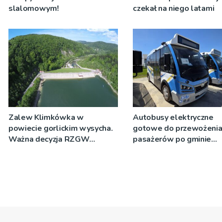
slalomowym!
czekał na niego latami
Zalew Klimkówka w
Autobusy elektryczne
powiecie gorlickim wysycha.
gotowe do przewożeni
Ważna decyzja RZGW
pasażerów po gminie
[ZDJĘCIA]
Podegrodzie