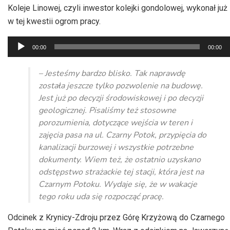
Koleje Linowej, czyli inwestor kolejki gondolowej, wykonał już
w tej kwestii ogrom pracy.
Odtwarzacz
00:00
00:00
plików
dźwiękowych
– Jesteśmy bardzo blisko. Tak naprawdę
została jeszcze tylko pozwolenie na budowę.
Jest już po decyzji środowiskowej i po decyzji
geologicznej. Pisaliśmy też stosowne
porozumienia, dotyczące wejścia w teren i
zajęcia pasa na ul. Czarny Potok, przypięcia do
kanalizacji burzowej i wszystkie potrzebne
dokumenty. Wiem też, że ostatnio uzyskano
odstępstwo strażackie tej stacji, która jest na
Czarnym Potoku. Wydaje się, że w wakacje
tego roku uda się rozpocząć pracę.
Odcinek z Krynicy-Zdroju przez Górę Krzyżową do Czarnego