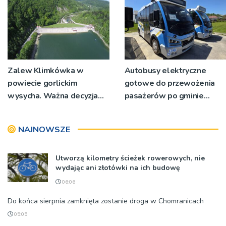
Zalew Klimkówka w
Autobusy elektryczne
powiecie gorlickim
gotowe do przewożenia
wysycha. Ważna decyzja
pasażerów po gminie
RZGW [ZDJĘCIA]
Podegrodzie
NAJNOWSZE
Utworzą kilometry ścieżek rowerowych, nie
wydając ani złotówki na ich budowę
06:06
Do końca sierpnia zamknięta zostanie droga w Chomranicach
05:05