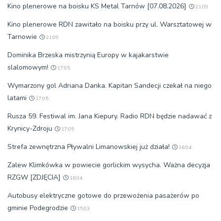
Kino plenerowe na boisku KS Metal Tarnów [07.08.2026]
21:09
Kino plenerowe RDN zawitało na boisku przy ul. Warsztatowej w
Tarnowie
21:09
Dominika Brzeska mistrzynią Europy w kajakarstwie
slalomowym!
17:05
Wymarzony gol Adriana Danka. Kapitan Sandecji czekał na niego
latami
17:05
Rusza 59. Festiwal im. Jana Kiepury. Radio RDN będzie nadawać z
Krynicy-Zdroju
17:05
Strefa zewnętrzna Pływalni Limanowskiej już działa!
16:04
Zalew Klimkówka w powiecie gorlickim wysycha. Ważna decyzja
RZGW [ZDJĘCIA]
16:04
Autobusy elektryczne gotowe do przewożenia pasażerów po
gminie Podegrodzie
15:03