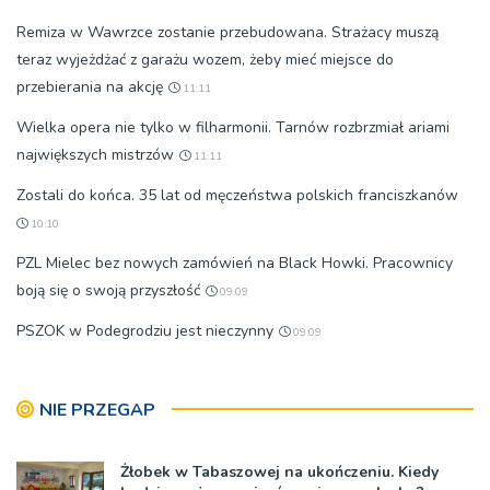
Remiza w Wawrzce zostanie przebudowana. Strażacy muszą
teraz wyjeżdżać z garażu wozem, żeby mieć miejsce do
przebierania na akcję
11:11
Wielka opera nie tylko w filharmonii. Tarnów rozbrzmiał ariami
największych mistrzów
11:11
Zostali do końca. 35 lat od męczeństwa polskich franciszkanów
10:10
PZL Mielec bez nowych zamówień na Black Howki. Pracownicy
boją się o swoją przyszłość
09:09
PSZOK w Podegrodziu jest nieczynny
09:09
NIE PRZEGAP
Żłobek w Tabaszowej na ukończeniu. Kiedy