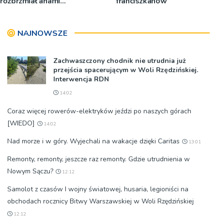
rozbrzmiał ariami
franciszkanów
największych mistrzów
NAJNOWSZE
Zachwaszczony chodnik nie utrudnia już
przejścia spacerującym w Woli Rzędzińskiej.
Interwencja RDN
14:02
Coraz więcej rowerów-elektryków jeździ po naszych górach
[WIEDO]
14:02
Nad morze i w góry. Wyjechali na wakacje dzięki Caritas
13:01
Remonty, remonty, jeszcze raz remonty. Gdzie utrudnienia w
Nowym Sączu?
12:12
Samolot z czasów I wojny światowej, husaria, legioniści na
obchodach rocznicy Bitwy Warszawskiej w Woli Rzędzińskiej
12:12