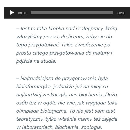
Odtwarzacz
00:00
00:00
plików
dźwiękowych
– Jest to taka kropka nad i całej pracy, którą
włożyliśmy przez całe liceum, żeby się do
tego przygotować. Takie zwieńczenie po
prostu całego przygotowania do matury i
pójścia na studia.
– Najtrudniejsza do przygotowania była
bioinformatyka, jednakże już na miejscu
najbardziej zaskoczyła nas biochemia. Dużo
osób też w ogóle nie wie, jak wygląda taka
olimpiada biologiczna. To nie jest sam test
teoretyczny, tylko właśnie mamy też zajęcia
w laboratoriach, biochemia, zoologia,