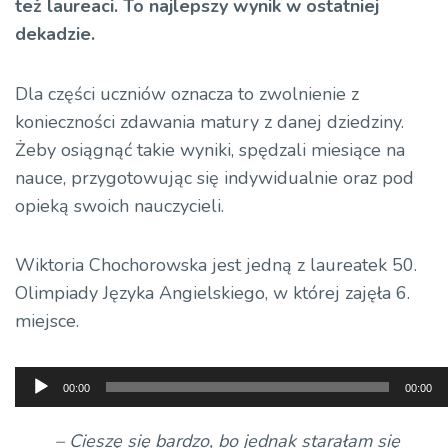
też laureaci. To najlepszy wynik w ostatniej
dekadzie.
Dla części uczniów oznacza to zwolnienie z
konieczności zdawania matury z danej dziedziny.
Żeby osiągnąć takie wyniki, spędzali miesiące na
nauce, przygotowując się indywidualnie oraz pod
opieką swoich nauczycieli.
Wiktoria Chochorowska jest jedną z laureatek 50.
Olimpiady Języka Angielskiego, w której zajęła 6.
miejsce.
Odtwarzacz
00:00
00:00
plików
dźwiękowych
– Cieszę się bardzo, bo jednak starałam się