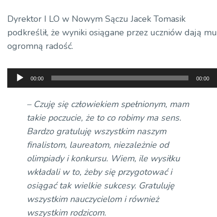
Dyrektor I LO w Nowym Sączu Jacek Tomasik
podkreślił, że wyniki osiągane przez uczniów dają mu
ogromną radość.
Odtwarzacz
00:00
00:00
plików
dźwiękowych
– Czuję się człowiekiem spełnionym, mam
takie poczucie, że to co robimy ma sens.
Bardzo gratuluję wszystkim naszym
finalistom, laureatom, niezależnie od
olimpiady i konkursu. Wiem, ile wysiłku
wkładali w to, żeby się przygotować i
osiągać tak wielkie sukcesy. Gratuluję
wszystkim nauczycielom i również
wszystkim rodzicom.