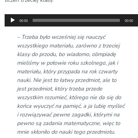
uczeń trzeciej klasy.
Odtwarzacz
00:00
00:00
plików
dźwiękowych
– Trzeba było wcześniej się nauczyć
wszystkiego materiału, zarówno z trzeciej
klasy do przodu, bo wiadomo, olimpiadę
mieliśmy w połowie roku szkolnego, jak i
materiału, który przypada na rok czwarty
nauki. Nie jest to łatwy przedmiot, ale to
jest przedmiot, który trzeba przede
wszystkim rozumieć, którego nie da się do
końca wyuczyć na pamięć, a ja lubię myśleć
i rozwiązywać pewne zagadki, którymi na
pewno są zadania matematyczne, więc to
mnie skłoniło do nauki tego przedmiotu.