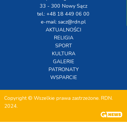
33 - 300 Nowy Sącz
tel.: +48 18 449 06 00
e-mail: sacz@rdn.pl
AKTUALNOŚCI
RELIGIA
SPORT
KULTURA
GALERIE
PATRONATY
WSPARCIE
Copyright © Wszelkie prawa zastrzeżone. RDN.
2024.