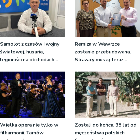
Samolot z czasów I wojny
Remiza w Wawrzce
światowej, husaria,
zostanie przebudowana.
legioniści na obchodach
Strażacy muszą teraz
rocznicy Bitwy
wyjeżdżać z garażu wozem,
Warszawskiej w Woli
żeby mieć miejsce do
Rzędzińskiej
przebierania na akcję
Wielka opera nie tylko w
Zostali do końca. 35 lat od
filharmonii. Tarnów
męczeństwa polskich