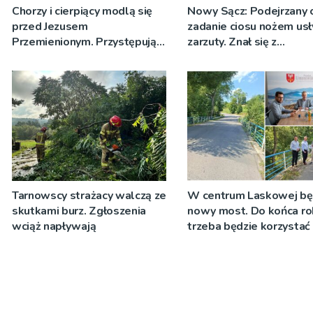
Chorzy i cierpiący modlą się
Nowy Sącz: Podejrzany 
przed Jezusem
zadanie ciosu nożem usł
Przemienionym. Przystępują
zarzuty. Znał się z
do sakramentu namaszczenia
pokrzywdzonym
[ZDJĘCIA]
Tarnowscy strażacy walczą ze
W centrum Laskowej bę
skutkami burz. Zgłoszenia
nowy most. Do końca ro
wciąż napływają
trzeba będzie korzystać 
objazdów