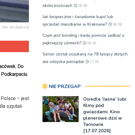
okolicznościach
08:08
Jak bezpiecznie i świadomie kupić lub
sprzedać mieszkanie w Krakowie?
08:08
foto: zoz-dębica.pl
Czym jest bonding i kiedy pomoże zadbać o
piękniejszy uśmiech?
08:08
Senior został oszukany na 78 tysięcy złotych,
ale odzyska pieniądze
17:05
lacówek. Do
 Podkarpaciu
NIE PRZEGAP
 Polsce – jest
Osiedle 'Jasna’ lubi
filmy pod
la szpitali
gwiazdami. Kino
plenerowe dziś w
Tarnowie
[17.07.2026]