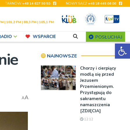
TARNÓW
+48 14 627 50 50
NOWY SĄCZ
+48 18 449 06 00
FM | 101,2 FM | 88,3 FM | 105,1 FM
RADIO
WSPARCIE
POSŁUCHAJ
Ot
nie
NAJNOWSZE
Chorzy i cierpiący
modlą się przed
Jezusem
Przemienionym.
Przystępują do
A
sakramentu
A
namaszczenia
[ZDJĘCIA]
12:12