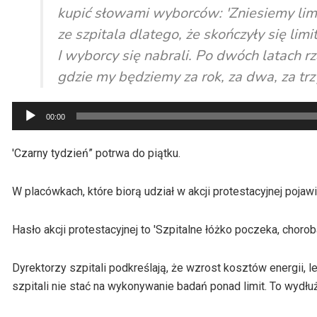
kupić słowami wyborców: 'Zniesiemy limit
ze szpitala dlatego, że skończyły się limit
I wyborcy się nabrali. Po dwóch latach rz
gdzie my będziemy za rok, za dwa, za trz
Odtwarzacz
00:00
plików
dźwiękowych
'Czarny tydzień” potrwa do piątku.
W placówkach, które biorą udział w akcji protestacyjnej pojawi
Hasło akcji protestacyjnej to 'Szpitalne łóżko poczeka, choroba
Dyrektorzy szpitali podkreślają, że wzrost kosztów energii,
szpitali nie stać na wykonywanie badań ponad limit. To wydłuży