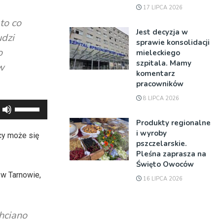
17 LIPCA 2026
to co
Jest decyzja w
udzi
sprawie konsolidacji
o
mieleckiego
szpitala. Mamy
w
komentarz
pracowników
8 LIPCA 2026
Używaj
strzałek
Produkty regionalne
do
i wyroby
cy może się
pszczelarskie.
góry
Pleśna zaprasza na
oraz
Święto Owoców
do
 w Tarnowie,
16 LIPCA 2026
dołu
aby
zwiększyć
hciano
lub