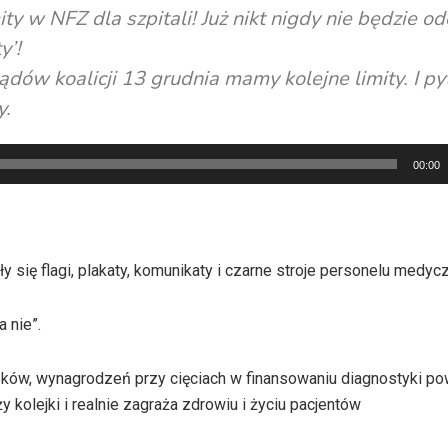
y w NFZ dla szpitali! Już nikt nigdy nie będzie o
y’!
ądów koalicji 13 grudnia mamy kolejne limity. I py
y.
00:00
ły się flagi, plakaty, komunikaty i czarne stroje personelu medyc
 nie”.
 leków, wynagrodzeń przy cięciach w finansowaniu diagnostyki po
 kolejki i realnie zagraża zdrowiu i życiu pacjentów