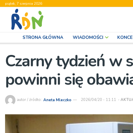
piątek, 7 sierpnia 2026
STRONA GŁÓWNA
WIADOMOŚCI
KONCE
Czarny tydzień w sz
powinni się obawia
autor / źródło:
Aneta Mleczko
2026/04/20 - 11:11
-
AKTU