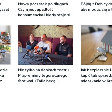
o
Nowy początek po długach.
Pójdą z Dębicy d
yszał
Czym jest upadłość
aby modlić się o
konsumencka i kiedy staje się
jedynym rozsądnym
wyjściem?
dzie
Nie tylko na deskach teatru.
Jak bezpiecznie 
ku
Prapremiery tegorocznego
kupić lub sprzed
z
festiwalu Talia będą
mieszkanie w Kr
wystawiane w
niecodziennych
okolicznościach