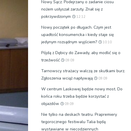
Nowy Sącz: Podejrzany o zadanie ciosu
nożem usłyszał zarzuty. Znał się z
pokrzywdzonym
12:12
Nowy początek po długach. Czym jest
upadłość konsumencka i kiedy staje się
jedynym rozsądnym wyjściem?
10:10
Pójdą z Dębicy do Zawady, aby modlić się o
trzeźwość
09:09
Tarnowscy strażacy walczą ze skutkami burz.
Zgłoszenia wciąż napływają
09:09
W centrum Laskowej będzie nowy most. Do
końca roku trzeba będzie korzystać z
objazdów
09:09
Nie tylko na deskach teatru. Prapremiery
tegorocznego festiwalu Talia będą
wystawiane w niecodziennych