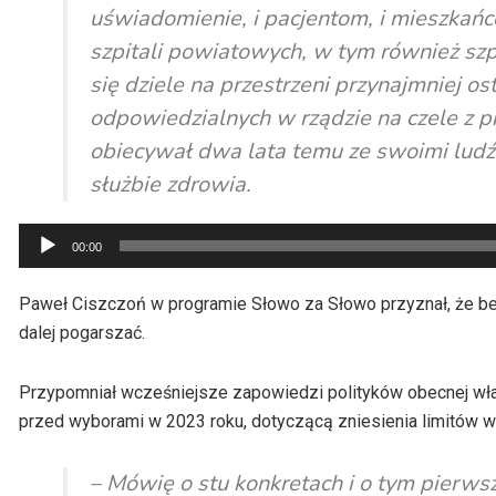
uświadomienie, i pacjentom, i mieszkańco
szpitali powiatowych, w tym również sz
się dziele na przestrzeni przynajmniej o
odpowiedzialnych w rządzie na czele z 
obiecywał dwa lata temu ze swoimi ludźmi
służbie zdrowia.
Odtwarzacz
00:00
plików
dźwiękowych
Paweł Ciszczoń w programie Słowo za Słowo przyznał, że be
dalej pogarszać.
Przypomniał wcześniejsze zapowiedzi polityków obecnej władz
przed wyborami w 2023 roku, dotyczącą zniesienia limitów w
– Mówię o stu konkretach i o tym pierws