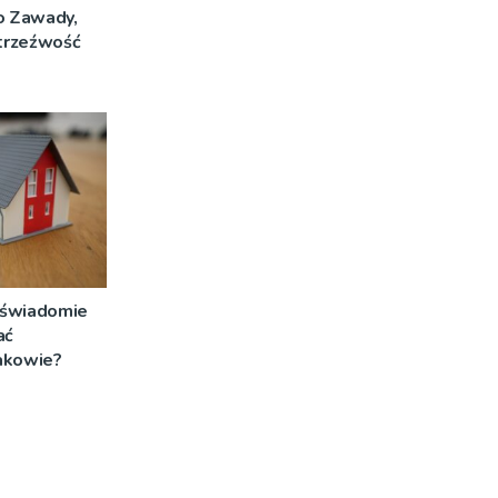
o Zawady,
 trzeźwość
i świadomie
ać
akowie?