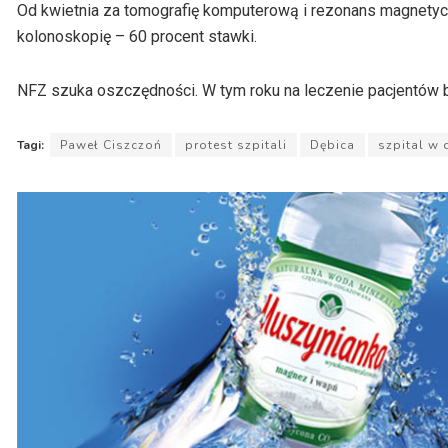
Od kwietnia za tomografię komputerową i rezonans magnetycz
kolonoskopię – 60 procent stawki.
NFZ szuka oszczędności. W tym roku na leczenie pacjentów br
Tagi:
Paweł Ciszczoń
protest szpitali
Dębica
szpital w 