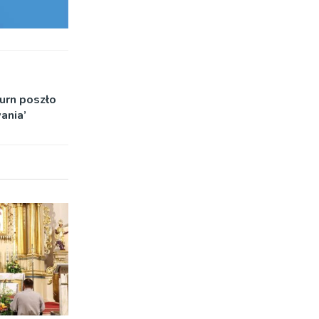
urn poszło
ania’