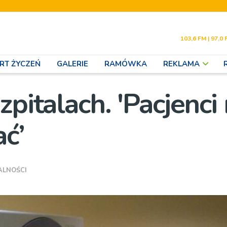
103,6 FM | 97,0 
RT ŻYCZEŃ
GALERIE
RAMÓWKA
REKLAMA
pitalach. 'Pacjenci 
ć’
ALNOŚCI