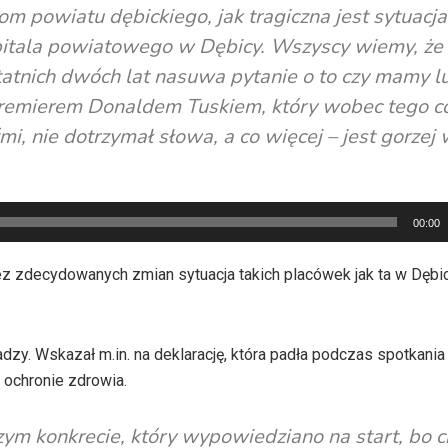
m powiatu dębickiego, jak tragiczna jest sytuacja
pitala powiatowego w Dębicy. Wszyscy wiemy, że 
statnich dwóch lat nasuwa pytanie o to czy mamy l
premierem Donaldem Tuskiem, który wobec tego c
, nie dotrzymał słowa, a co więcej – jest gorzej 
00:00
z zdecydowanych zmian sytuacja takich placówek jak ta w Dębi
y. Wskazał m.in. na deklarację, która padła podczas spotkania
 ochronie zdrowia.
zym konkrecie, który wypowiedziano na start, bo c