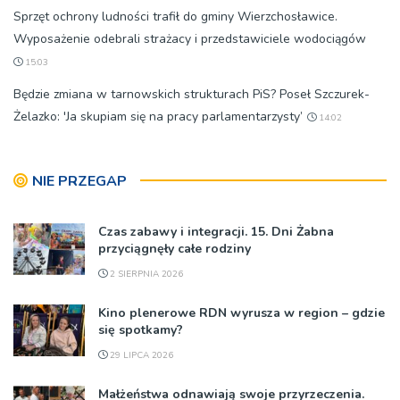
Sprzęt ochrony ludności trafił do gminy Wierzchosławice.
Wyposażenie odebrali strażacy i przedstawiciele wodociągów
15:03
Będzie zmiana w tarnowskich strukturach PiS? Poseł Szczurek-
Żelazko: 'Ja skupiam się na pracy parlamentarzysty’
14:02
NIE PRZEGAP
Czas zabawy i integracji. 15. Dni Żabna
przyciągnęły całe rodziny
2 SIERPNIA 2026
Kino plenerowe RDN wyrusza w region – gdzie
się spotkamy?
29 LIPCA 2026
Małżeństwa odnawiają swoje przyrzeczenia.