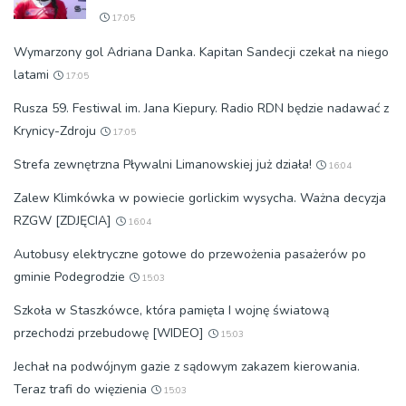
17:05
Wymarzony gol Adriana Danka. Kapitan Sandecji czekał na niego
latami
17:05
Rusza 59. Festiwal im. Jana Kiepury. Radio RDN będzie nadawać z
Krynicy-Zdroju
17:05
Strefa zewnętrzna Pływalni Limanowskiej już działa!
16:04
Zalew Klimkówka w powiecie gorlickim wysycha. Ważna decyzja
RZGW [ZDJĘCIA]
16:04
Autobusy elektryczne gotowe do przewożenia pasażerów po
gminie Podegrodzie
15:03
Szkoła w Staszkówce, która pamięta I wojnę światową
przechodzi przebudowę [WIDEO]
15:03
Jechał na podwójnym gazie z sądowym zakazem kierowania.
Teraz trafi do więzienia
15:03