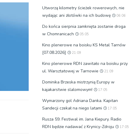
Utworzą kilometry ścieżek rowerowych, nie
wydając ani złotówki na ich budowę
06:06
Do końca sierpnia zamknięta zostanie droga
w Chomranicach
05:05
Kino plenerowe na boisku KS Metal Tarnów
[07.08.2026]
21:09
Kino plenerowe RDN zawitało na boisku przy
ul. Warsztatowej w Tarnowie
21:09
Dominika Brzeska mistrzynią Europy w
kajakarstwie slalomowym!
17:05
Wymarzony gol Adriana Danka. Kapitan
Sandecji czekał na niego latami
17:05
Rusza 59. Festiwal im. Jana Kiepury. Radio
RDN będzie nadawać z Krynicy-Zdroju
17:05