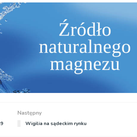
Następny
19
Wigilia na sądeckim rynku