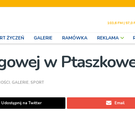
103,6 FM | 97,0 
RT ŻYCZEŃ
GALERIE
RAMÓWKA
REKLAMA
egowej w Ptaszkowe
OŚCI
,
GALERIE
,
SPORT
Udostępnij na Twitter
Email