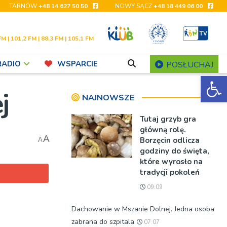
TARNÓW
+48 14 627 50 50
NOWY SĄCZ
+48 18 449 06 00
FM | 101,2 FM | 88,3 FM | 105,1 FM
RADIO
WSPARCIE
POSŁUCHAJ
Ot
j
NAJNOWSZE
Tutaj grzyb gra
główną rolę.
A
Borzęcin odlicza
A
godziny do święta,
które wyrosło na
tradycji pokoleń
09:09
Dachowanie w Mszanie Dolnej. Jedna osoba
zabrana do szpitala
07:07