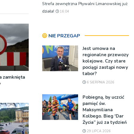
Strefa zewnętrzna Pływalni Limanowskiej już
działa!
16:04
NIE PRZEGAP
Jest umowa na
regionalne przewozy
kolejowe. Czy stare
pociągi zastąpi nowy
tabor?
a zamknięta
6 SIERPNIA 2026
w
Pobiegną, by uczcić
pamięć św.
Maksymiliana
Kolbego. Bieg 'Dar
Życia” już za tydzień
29 LIPCA 2026