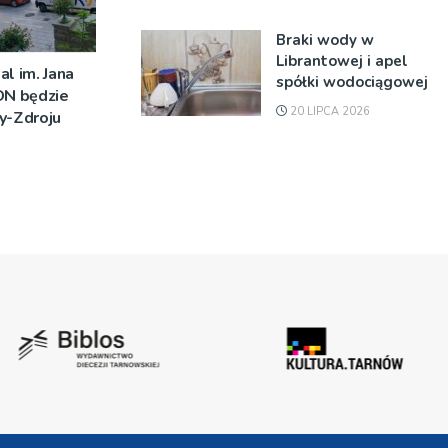
Braki wody w
Librantowej i apel
al im. Jana
spółki wodociągowej
DN będzie
20 LIPCA 2026
y-Zdroju