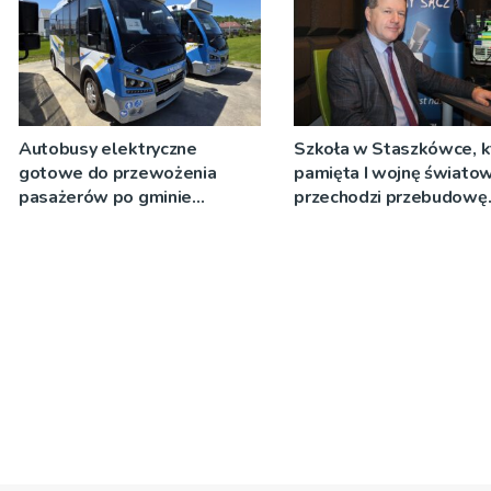
Autobusy elektryczne
Szkoła w Staszkówce, k
gotowe do przewożenia
pamięta I wojnę świato
pasażerów po gminie
przechodzi przebudowę
Podegrodzie
[WIDEO]