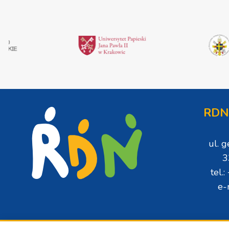
RDN
ul. 
3
tel.
e-