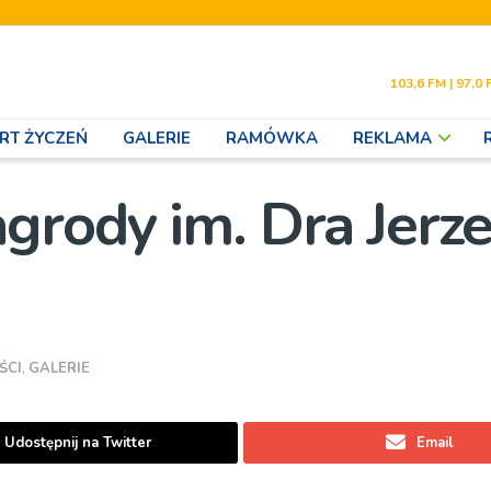
103,6 FM | 97,0 
RT ŻYCZEŃ
GALERIE
RAMÓWKA
REKLAMA
grody im. Dra Jerz
ŚCI
,
GALERIE
Udostępnij na Twitter
Email