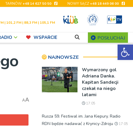
TARNÓW
+48 14 627 50 50
NOWY SĄCZ
+48 18 449 06 00
FM | 101,2 FM | 88,3 FM | 105,1 FM
RADIO
WSPARCIE
POSŁUCHAJ
Ot
ego
NAJNOWSZE
Wymarzony gol
Adriana Danka.
Kapitan Sandecji
czekał na niego
latami
A
A
17:05
Rusza 59. Festiwal im. Jana Kiepury. Radio
RDN będzie nadawać z Krynicy-Zdroju
17:05