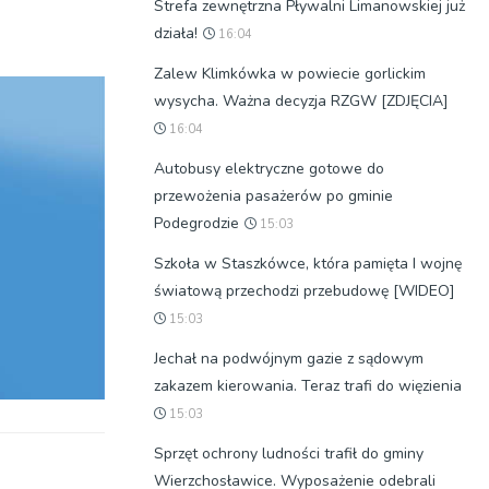
Strefa zewnętrzna Pływalni Limanowskiej już
działa!
16:04
Zalew Klimkówka w powiecie gorlickim
wysycha. Ważna decyzja RZGW [ZDJĘCIA]
16:04
Autobusy elektryczne gotowe do
przewożenia pasażerów po gminie
Podegrodzie
15:03
Szkoła w Staszkówce, która pamięta I wojnę
światową przechodzi przebudowę [WIDEO]
15:03
Jechał na podwójnym gazie z sądowym
zakazem kierowania. Teraz trafi do więzienia
15:03
Sprzęt ochrony ludności trafił do gminy
Wierzchosławice. Wyposażenie odebrali