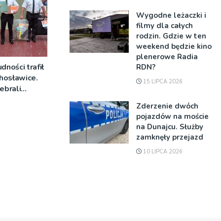
Wygodne leżaczki i
filmy dla całych
rodzin. Gdzie w ten
weekend będzie kino
plenerowe Radia
dności trafił
RDN?
hosławice.
15 LIPCA 2026
ebrali
stawiciele
Zderzenie dwóch
pojazdów na moście
na Dunajcu. Służby
zamknęły przejazd
10 LIPCA 2026