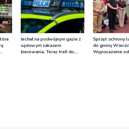
tóra
Jechał na podwójnym gazie z
Sprzęt ochrony lu
wą
sądowym zakazem
do gminy Wierzc
kierowania. Teraz trafi do
Wyposażenie od
więzienia
strażacy i przed
wodociągów