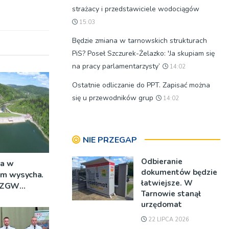
strażacy i przedstawiciele wodociągów
15:03
Będzie zmiana w tarnowskich strukturach
PiS? Poseł Szczurek-Żelazko: 'Ja skupiam się
na pracy parlamentarzysty’
14:02
Ostatnie odliczanie do PPT. Zapisać można
się u przewodników grup
14:02
NIE PRZEGAP
Odbieranie
a w
dokumentów będzie
im wysycha.
łatwiejsze. W
 RZGW
Tarnowie stanął
urzędomat
22 LIPCA 2026