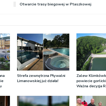
Otwarcie trasy biegowej w Ptaszkowej
ana
Strefa zewnętrzna Pływalni
Zalew Klimkówk
ie
Limanowskiej już działa!
powiecie gorlick
u
Ważna decyzja
[ZDJĘCIA]