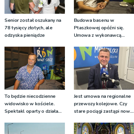
Senior został oszukany na
Budowa basenu w
78 tysięcy złotych, ale
Ptaszkowej opóźni się.
odzyska pieniądze
Umowa z wykonawcą
wyłonionym w przetargu
nie zostanie podpisana
To będzie niecodzienne
Jest umowa na regionalne
widowisko w kościele.
przewozy kolejowe. Czy
Spektakl oparty o działa
stare pociągi zastąpi nowy
św. Teresy Wielkiej
tabor?