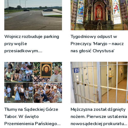
Wojnicz rozbuduje parking
Tygodniowy odpust w
przy węźle
Przeczycy. 'Maryjo – naucz
przesiadkowym.
nas głosić Chrystusa’
Powstanie ponad 60
miejsc
Tłumy na Sądeckiej Górze
Mężczyzna został dźgnięty
Tabor. W święto
nożem. Pierwsze ustalenia
Przemienienia Pańskiego
nowosądeckiej prokuratury