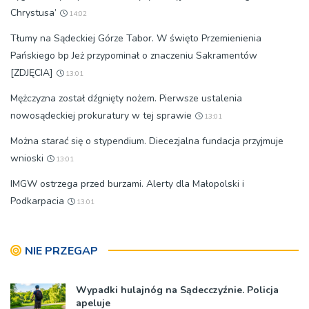
Chrystusa’
14:02
Tłumy na Sądeckiej Górze Tabor. W święto Przemienienia
Pańskiego bp Jeż przypominał o znaczeniu Sakramentów
[ZDJĘCIA]
13:01
Mężczyzna został dźgnięty nożem. Pierwsze ustalenia
nowosądeckiej prokuratury w tej sprawie
13:01
Można starać się o stypendium. Diecezjalna fundacja przyjmuje
wnioski
13:01
IMGW ostrzega przed burzami. Alerty dla Małopolski i
Podkarpacia
13:01
NIE PRZEGAP
Wypadki hulajnóg na Sądecczyźnie. Policja
apeluje