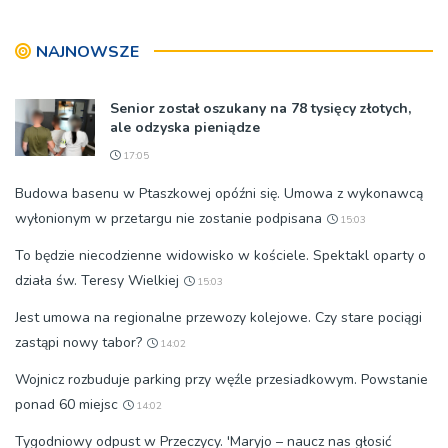
bp Jeż przypominał o
w tej sprawie
znaczeniu Sakramentów
NAJNOWSZE
[ZDJĘCIA]
Senior został oszukany na 78 tysięcy złotych,
ale odzyska pieniądze
17:05
Budowa basenu w Ptaszkowej opóźni się. Umowa z wykonawcą
wyłonionym w przetargu nie zostanie podpisana
15:03
To będzie niecodzienne widowisko w kościele. Spektakl oparty o
działa św. Teresy Wielkiej
15:03
Jest umowa na regionalne przewozy kolejowe. Czy stare pociągi
zastąpi nowy tabor?
14:02
Wojnicz rozbuduje parking przy węźle przesiadkowym. Powstanie
ponad 60 miejsc
14:02
Tygodniowy odpust w Przeczycy. 'Maryjo – naucz nas głosić