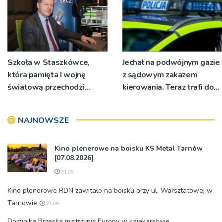
Szkoła w Staszkówce,
Jechał na podwójnym gazie
która pamięta I wojnę
z sądowym zakazem
światową przechodzi
kierowania. Teraz trafi do
przebudowę [WIDEO]
więzienia
NAJNOWSZE
Kino plenerowe na boisku KS Metal Tarnów
[07.08.2026]
21:09
Kino plenerowe RDN zawitało na boisku przy ul. Warsztatowej w
Tarnowie
21:09
Dominika Brzeska mistrzynią Europy w kajakarstwie