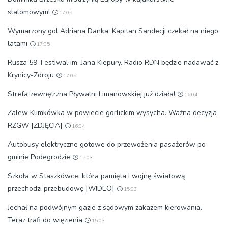
slalomowym!
17:05
Wymarzony gol Adriana Danka. Kapitan Sandecji czekał na niego
latami
17:05
Rusza 59. Festiwal im. Jana Kiepury. Radio RDN będzie nadawać z
Krynicy-Zdroju
17:05
Strefa zewnętrzna Pływalni Limanowskiej już działa!
16:04
Zalew Klimkówka w powiecie gorlickim wysycha. Ważna decyzja
RZGW [ZDJĘCIA]
16:04
Autobusy elektryczne gotowe do przewożenia pasażerów po
gminie Podegrodzie
15:03
Szkoła w Staszkówce, która pamięta I wojnę światową
przechodzi przebudowę [WIDEO]
15:03
Jechał na podwójnym gazie z sądowym zakazem kierowania.
Teraz trafi do więzienia
15:03