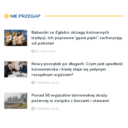
NIE PRZEGAP
Babeczki ze Zgłobic strzegą kulinarnych
tradycji. Ich popisowe 'gęsie pipki” zachwycają
od pokoleń
10 LIPCA 2026
Nowy początek po długach. Czym jest upadłość
konsumencka i kiedy staje się jedynym
rozsądnym wyjściem?
7 SIERPNIA 2026
Ponad 50 wyjazdów tarnowskiej straży
pożarnej w związku z burzami i ulewami
7 SIERPNIA 2026