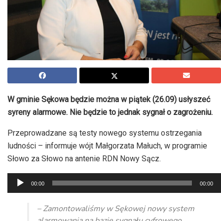
W gminie Sękowa będzie można w piątek (26.09) usłyszeć
syreny alarmowe. Nie będzie to jednak sygnał o zagrożeniu.
Przeprowadzane są testy nowego systemu ostrzegania
ludności – informuje
wójt Małgorzata
Małuch, w
programie
Słowo za Słowo na antenie
RDN
Nowy Sącz.
Odtwarzacz
00:00
00:00
plików
dźwiękowych
– Zamontowaliśmy w Sękowej nowy system
alarmowania na bazie sygnału cyfrowego,