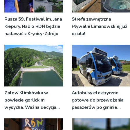
Rusza 59. Festiwal im. Jana
Strefa zewnętrzna
Kiepury. Radio RDN będzie
Pływalni Limanowskiej już
nadawać z Krynicy-Zdroju
działa!
Zalew Klimkówka w
Autobusy elektryczne
powiecie gorlickim
gotowe do przewożenia
wysycha. Ważna decyzja
pasażerów po gminie
RZGW [ZDJĘCIA]
Podegrodzie