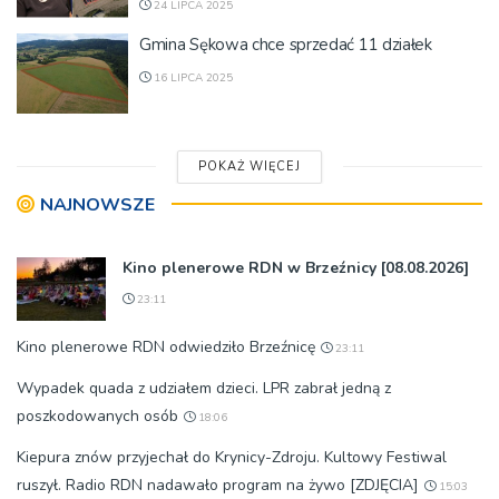
24 LIPCA 2025
Gmina Sękowa chce sprzedać 11 działek
16 LIPCA 2025
POKAŻ WIĘCEJ
NAJNOWSZE
Kino plenerowe RDN w Brzeźnicy [08.08.2026]
23:11
Kino plenerowe RDN odwiedziło Brzeźnicę
23:11
Wypadek quada z udziałem dzieci. LPR zabrał jedną z
poszkodowanych osób
18:06
Kiepura znów przyjechał do Krynicy-Zdroju. Kultowy Festiwal
ruszył. Radio RDN nadawało program na żywo [ZDJĘCIA]
15:03