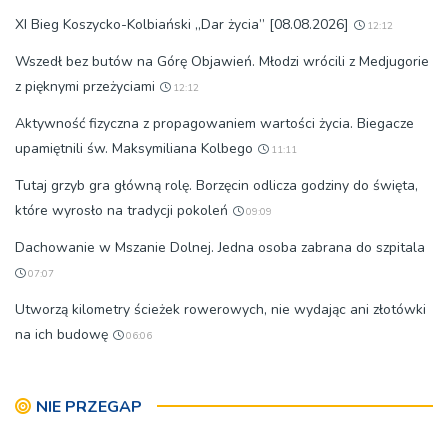
XI Bieg Koszycko-Kolbiański „Dar życia” [08.08.2026]
12:12
Wszedł bez butów na Górę Objawień. Młodzi wrócili z Medjugorie
z pięknymi przeżyciami
12:12
Aktywność fizyczna z propagowaniem wartości życia. Biegacze
upamiętnili św. Maksymiliana Kolbego
11:11
Tutaj grzyb gra główną rolę. Borzęcin odlicza godziny do święta,
które wyrosło na tradycji pokoleń
09:09
Dachowanie w Mszanie Dolnej. Jedna osoba zabrana do szpitala
07:07
Utworzą kilometry ścieżek rowerowych, nie wydając ani złotówki
na ich budowę
06:06
NIE PRZEGAP