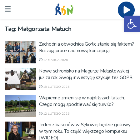
Ot
Tag:
Małgorzata Małuch
Zachodnia obwodnica Gorlic stanie się faktem?
Ruszają prace nad nową koncepcją
17 MARCA 2026
Nowe schronisko na Magurze Małastowskiej
już za rok. Swoją inwestycję szykuje też GOPR
18 LUTEGO 2026
Wapienne zmieni się w najbliższych latach.
Czego mogą spodziewać się turyści?
12 LUTEGO 2026
Jeden z basenów w Sękowej będzie gotowy
w tym roku. To część większego kompleksu
[WIDEO]