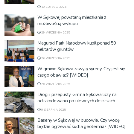
10 LUTEGO 2026
W Sękowej powstaną mieszkania z
możliwością wykupu
29 WRZEŚNIA 2025
Magurski Park Narodowy kupił ponad 50
hektarów gruntów
26 WRZEŚNIA 2025
W gminie Sękowa zawyją syreny. Czy jest się
czego obawiać? [WIDEO]
26 WRZEŚNIA 2025
Drogi i przepusty. Gmina Sękowa liczy na
odszkodowania po ulewnych deszczach
9 SIERPNIA 2025
Baseny w Sękowej w budowie. Czy wodę
będzie ogrzewać sucha geotermia? [WIDEO]