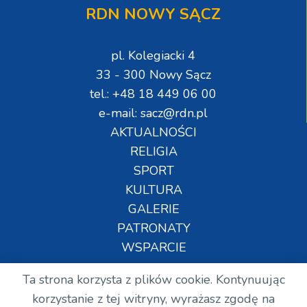
RDN NOWY SĄCZ
pl. Kolegiacki 4
33 - 300 Nowy Sącz
tel.: +48 18 449 06 00
e-mail: sacz@rdn.pl
AKTUALNOŚCI
RELIGIA
SPORT
KULTURA
GALERIE
PATRONATY
WSPARCIE
Ta strona korzysta z plików cookie. Kontynuując
Copyright © Wszelkie prawa zastrzeżone. RDN.
korzystanie z tej witryny, wyrażasz zgodę na