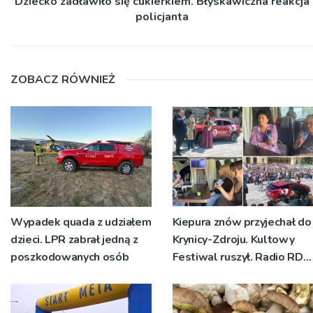
Dziecko zadławiło się cukierkiem. Błyskawiczna reakcja
policjanta
ZOBACZ RÓWNIEŻ
Wypadek quada z udziałem
Kiepura znów przyjechał do
dzieci. LPR zabrał jedną z
Krynicy-Zdroju. Kultowy
poszkodowanych osób
Festiwal ruszył. Radio RDN
nadawało program na
żywo [ZDJĘCIA]