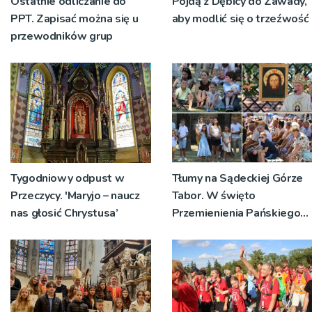
Ostatnie odliczanie do
Pójdą z Dębicy do Zawady,
PPT. Zapisać można się u
aby modlić się o trzeźwość
przewodników grup
Tygodniowy odpust w
Tłumy na Sądeckiej Górze
Przeczycy. 'Maryjo – naucz
Tabor. W święto
nas głosić Chrystusa’
Przemienienia Pańskiego
bp Jeż przypominał o
znaczeniu Sakramentów
[ZDJĘCIA]