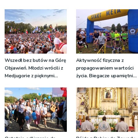
Wszedł bez butów na Górę
Aktywność fizyczna z
Objawień. Młodzi wrócili z
propagowaniem wartości
Medjugorie z pięknymi
życia. Biegacze upamiętnili
przeżyciami
św. Maksymiliana Kolbego