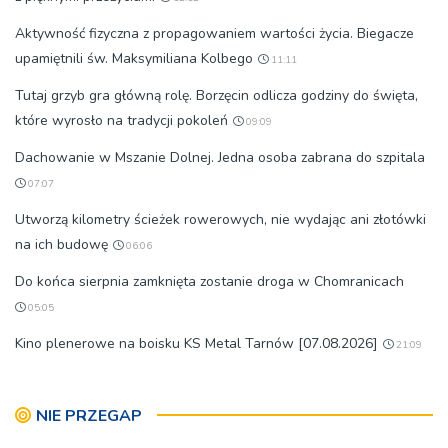
Aktywność fizyczna z propagowaniem wartości życia. Biegacze
upamiętnili św. Maksymiliana Kolbego
11:11
Tutaj grzyb gra główną rolę. Borzęcin odlicza godziny do święta,
które wyrosło na tradycji pokoleń
09:09
Dachowanie w Mszanie Dolnej. Jedna osoba zabrana do szpitala
07:07
Utworzą kilometry ścieżek rowerowych, nie wydając ani złotówki
na ich budowę
06:06
Do końca sierpnia zamknięta zostanie droga w Chomranicach
05:05
Kino plenerowe na boisku KS Metal Tarnów [07.08.2026]
21:09
NIE PRZEGAP