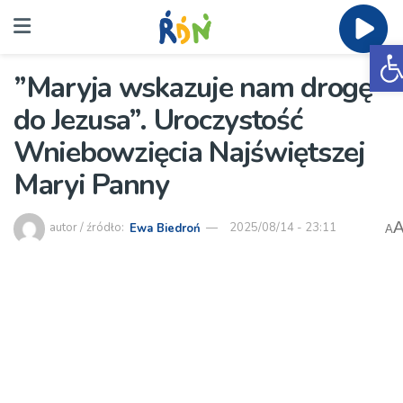
O
”Maryja wskazuje nam drogę
do Jezusa”. Uroczystość
Wniebowzięcia Najświętszej
Maryi Panny
autor / źródło:
Ewa Biedroń
2025/08/14 - 23:11
A