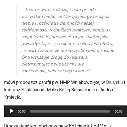
– Ta uroczystość ukazuje nam przede
wszystkim niebo, że Maryja jest gwiazdą na
niebie i rozświetla ciemności naszej
codzienności w chwilach zwątpień, smutku i
zagubienia. Jej obecność, to jej światło jako
gwiazdy staje się znakiem, że Bóg jest blisko,
że warto zaufać, że nie wszystko jest stracone.
Ona wskazuje drogę do Jezusa, a
pielgrzymując z Nią uczymy się
zawierzenia, pokory i wytrwałości –
mówi proboszcz parafii pw. NMP Wniebowziętej w Bruśniku i
kustosz Sanktuarium Matki Bożej Bruśnickiej ks. Andrzej
Kmiecik.
Odtwarzacz
00:00
00:00
plików
dźwiękowych
Uroczystość jest obchodzona w Kościele już od V w, z