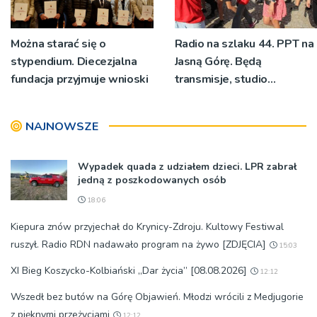
Można starać się o
Radio na szlaku 44. PPT na
stypendium. Diecezjalna
Jasną Górę. Będą
fundacja przyjmuje wnioski
transmisje, studio
pielgrzymkowe,
pozdrowienia
NAJNOWSZE
Wypadek quada z udziałem dzieci. LPR zabrał
jedną z poszkodowanych osób
18:06
Kiepura znów przyjechał do Krynicy-Zdroju. Kultowy Festiwal
ruszył. Radio RDN nadawało program na żywo [ZDJĘCIA]
15:03
XI Bieg Koszycko-Kolbiański „Dar życia” [08.08.2026]
12:12
Wszedł bez butów na Górę Objawień. Młodzi wrócili z Medjugorie
z pięknymi przeżyciami
12:12