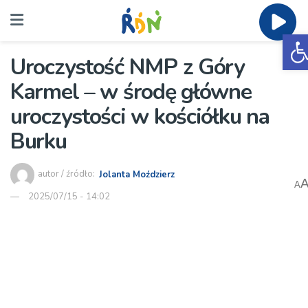
O
Uroczystość NMP z Góry
Karmel – w środę główne
uroczystości w kościółku na
Burku
autor / źródło:
Jolanta Moździerz
A
2025/07/15 - 14:02