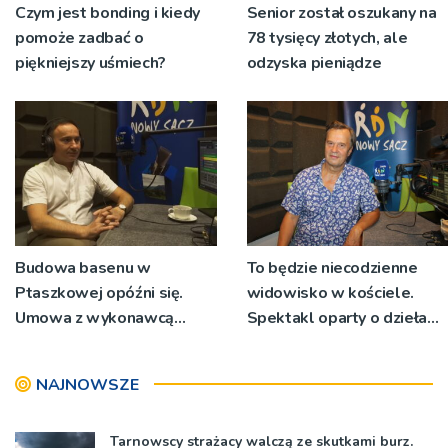
Czym jest bonding i kiedy
Senior został oszukany na
pomoże zadbać o
78 tysięcy złotych, ale
piękniejszy uśmiech?
odzyska pieniądze
Budowa basenu w
To będzie niecodzienne
Ptaszkowej opóźni się.
widowisko w kościele.
Umowa z wykonawcą
Spektakl oparty o dzieła
wyłonionym w przetargu
św. Teresy Wielkiej
nie zostanie podpisana
NAJNOWSZE
Tarnowscy strażacy walczą ze skutkami burz.