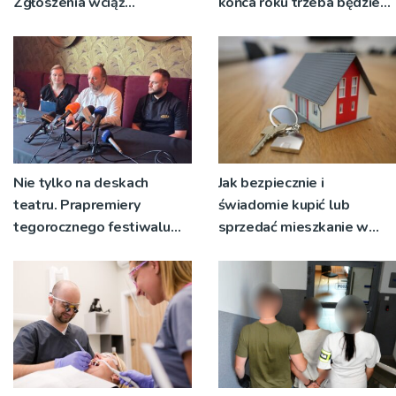
Zgłoszenia wciąż
końca roku trzeba będzie
napływają
korzystać z objazdów
Nie tylko na deskach
Jak bezpiecznie i
teatru. Prapremiery
świadomie kupić lub
tegorocznego festiwalu
sprzedać mieszkanie w
Talia będą wystawiane w
Krakowie?
niecodziennych
okolicznościach