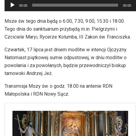
Odtwarzacz
00:00
00:00
plików
dźwiękowych
Msze św. tego dnia będą o 6.00, 7.30, 9.00, 15.30 i 18.00.
Tego dnia do sanktuarium przybędą m.in. Pielgrzymi i
Czciciele Maryi, Rycerze Kolumba, III Zakon św. Franciszka.
Czwartek, 17 lipca jest dniem modlitw w intencji Ojczyzny.
Natomiast piątkowej sumie odpustowej, w dniu modlitw o
powołania i za powołanych, będzie przewodniczył biskup
tarnowski Andrzej Jeż.
Transmisja Mszy św. o godz. 18.00 na antenie RDN
Małopolska i RDN Nowy Sącz.