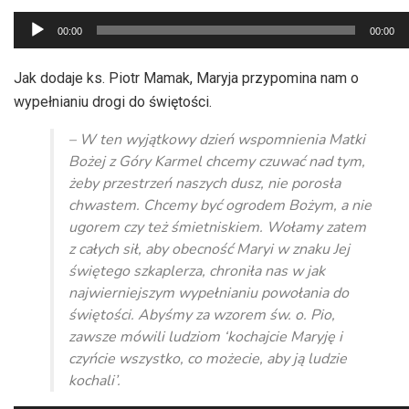
Odtwarzacz
00:00
00:00
plików
dźwiękowych
Jak dodaje ks. Piotr Mamak, Maryja przypomina nam o
wypełnianiu drogi do świętości.
– W ten wyjątkowy dzień wspomnienia Matki
Bożej z Góry Karmel chcemy czuwać nad tym,
żeby przestrzeń naszych dusz, nie porosła
chwastem. Chcemy być ogrodem Bożym, a nie
ugorem czy też śmietniskiem. Wołamy zatem
z całych sił, aby obecność Maryi w znaku Jej
świętego szkaplerza, chroniła nas w jak
najwierniejszym wypełnianiu powołania do
świętości. Abyśmy za wzorem św. o. Pio,
zawsze mówili ludziom ‘kochajcie Maryję i
czyńcie wszystko, co możecie, aby ją ludzie
kochali’.