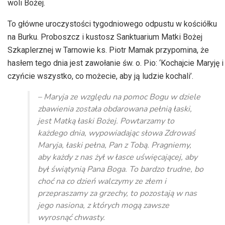
woli Bożej.
To główne uroczystości tygodniowego odpustu w kościółku
na Burku. Proboszcz i kustosz Sanktuarium Matki Bożej
Szkaplerznej w Tarnowie ks. Piotr Mamak przypomina, że
hasłem tego dnia jest zawołanie św. o. Pio: ‘Kochajcie Maryję i
czyńcie wszystko, co możecie, aby ją ludzie kochali’.
– Maryja ze względu na pomoc Bogu w dziele
zbawienia została obdarowana pełnią łaski,
jest Matką łaski Bożej. Powtarzamy to
każdego dnia, wypowiadając słowa Zdrowaś
Maryja, łaski pełna, Pan z Tobą. Pragniemy,
aby każdy z nas żył w łasce uświęcającej, aby
był świątynią Pana Boga. To bardzo trudne, bo
choć na co dzień walczymy ze złem i
przepraszamy za grzechy, to pozostają w nas
jego nasiona, z których mogą zawsze
wyrosnąć chwasty.