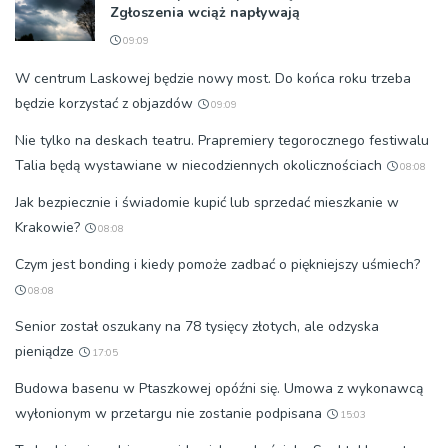
Zgłoszenia wciąż napływają
09:09
W centrum Laskowej będzie nowy most. Do końca roku trzeba
będzie korzystać z objazdów
09:09
Nie tylko na deskach teatru. Prapremiery tegorocznego festiwalu
Talia będą wystawiane w niecodziennych okolicznościach
08:08
Jak bezpiecznie i świadomie kupić lub sprzedać mieszkanie w
Krakowie?
08:08
Czym jest bonding i kiedy pomoże zadbać o piękniejszy uśmiech?
08:08
Senior został oszukany na 78 tysięcy złotych, ale odzyska
pieniądze
17:05
Budowa basenu w Ptaszkowej opóźni się. Umowa z wykonawcą
wyłonionym w przetargu nie zostanie podpisana
15:03