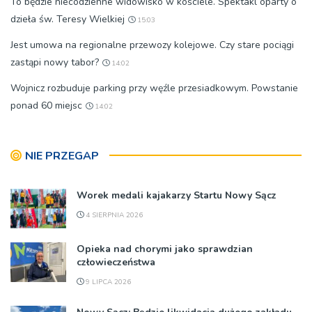
To będzie niecodzienne widowisko w kościele. Spektakl oparty o
dzieła św. Teresy Wielkiej
15:03
Jest umowa na regionalne przewozy kolejowe. Czy stare pociągi
zastąpi nowy tabor?
14:02
Wojnicz rozbuduje parking przy węźle przesiadkowym. Powstanie
ponad 60 miejsc
14:02
NIE PRZEGAP
Worek medali kajakarzy Startu Nowy Sącz
4 SIERPNIA 2026
Opieka nad chorymi jako sprawdzian
człowieczeństwa
9 LIPCA 2026