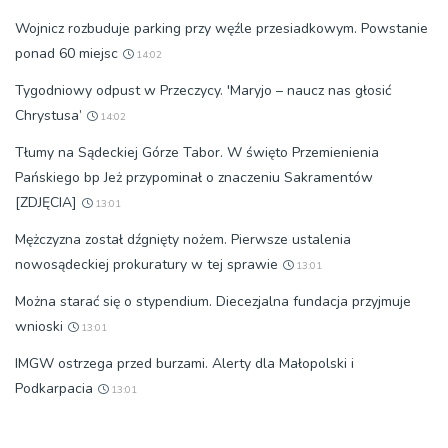
Wojnicz rozbuduje parking przy węźle przesiadkowym. Powstanie
ponad 60 miejsc
14:02
Tygodniowy odpust w Przeczycy. 'Maryjo – naucz nas głosić
Chrystusa’
14:02
Tłumy na Sądeckiej Górze Tabor. W święto Przemienienia
Pańskiego bp Jeż przypominał o znaczeniu Sakramentów
[ZDJĘCIA]
13:01
Mężczyzna został dźgnięty nożem. Pierwsze ustalenia
nowosądeckiej prokuratury w tej sprawie
13:01
Można starać się o stypendium. Diecezjalna fundacja przyjmuje
wnioski
13:01
IMGW ostrzega przed burzami. Alerty dla Małopolski i
Podkarpacia
13:01