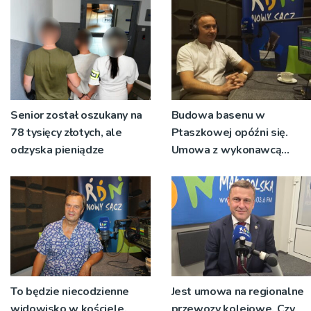
Senior został oszukany na
Budowa basenu w
78 tysięcy złotych, ale
Ptaszkowej opóźni się.
odzyska pieniądze
Umowa z wykonawcą
wyłonionym w przetargu
nie zostanie podpisana
To będzie niecodzienne
Jest umowa na regionalne
widowisko w kościele.
przewozy kolejowe. Czy