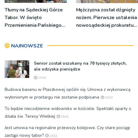
Tłumy na Sądeckiej Górze
Mężczyzna został dźgnięty
Tabor. W święto
nożem. Pierwsze ustalenia
Przemienienia Pańskiego
nowosądeckiej prokuratury
bp Jeż przypominał o
w tej sprawie
znaczeniu Sakramentów
NAJNOWSZE
[ZDJĘCIA]
Senior został oszukany na 78 tysięcy złotych,
ale odzyska pieniądze
17:05
Budowa basenu w Ptaszkowej opóźni się. Umowa z wykonawcą
wyłonionym w przetargu nie zostanie podpisana
15:03
To będzie niecodzienne widowisko w kościele. Spektakl oparty o
działa św. Teresy Wielkiej
15:03
Jest umowa na regionalne przewozy kolejowe. Czy stare pociągi
zastąpi nowy tabor?
14:02