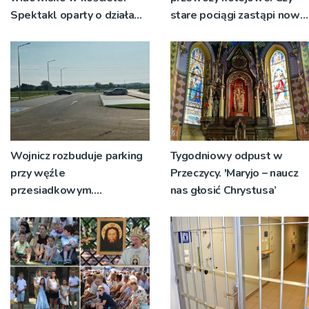
Spektakl oparty o działa
stare pociągi zastąpi nowy
św. Teresy Wielkiej
tabor?
Wojnicz rozbuduje parking
Tygodniowy odpust w
przy węźle
Przeczycy. 'Maryjo – naucz
przesiadkowym.
nas głosić Chrystusa’
Powstanie ponad 60
miejsc