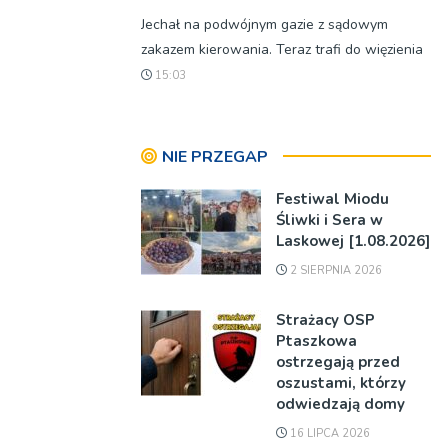
Jechał na podwójnym gazie z sądowym
zakazem kierowania. Teraz trafi do więzienia
15:03
NIE PRZEGAP
Festiwal Miodu
Śliwki i Sera w
Laskowej [1.08.2026]
2 SIERPNIA 2026
Strażacy OSP
Ptaszkowa
ostrzegają przed
oszustami, którzy
odwiedzają domy
16 LIPCA 2026