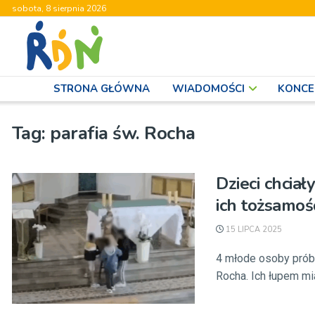
sobota, 8 sierpnia 2026
STRONA GŁÓWNA
WIADOMOŚCI
KONCE
Tag:
parafia św. Rocha
Dzieci chciał
ich tożsamo
15 LIPCA 2025
4 młode osoby próbo
Rocha. Ich łupem miał