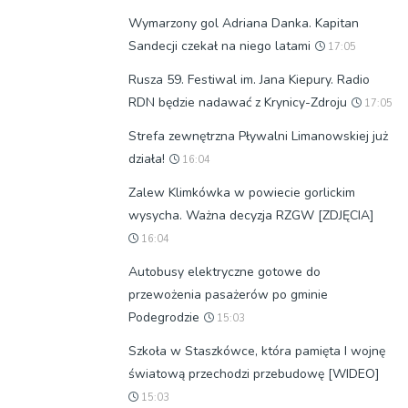
Wymarzony gol Adriana Danka. Kapitan
Sandecji czekał na niego latami
17:05
Rusza 59. Festiwal im. Jana Kiepury. Radio
RDN będzie nadawać z Krynicy-Zdroju
17:05
Strefa zewnętrzna Pływalni Limanowskiej już
działa!
16:04
Zalew Klimkówka w powiecie gorlickim
wysycha. Ważna decyzja RZGW [ZDJĘCIA]
16:04
Autobusy elektryczne gotowe do
przewożenia pasażerów po gminie
Podegrodzie
15:03
Szkoła w Staszkówce, która pamięta I wojnę
światową przechodzi przebudowę [WIDEO]
15:03