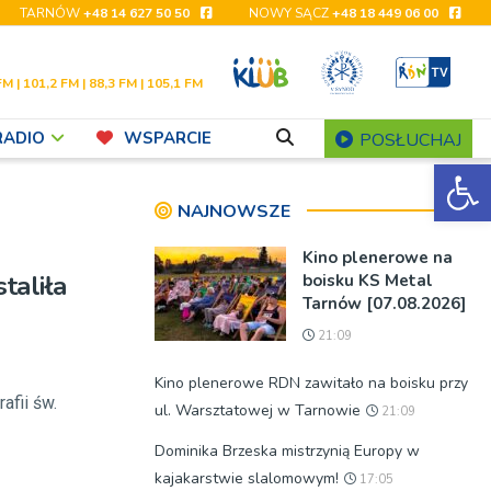
TARNÓW
+48 14 627 50 50
NOWY SĄCZ
+48 18 449 06 00
FM | 101,2 FM | 88,3 FM | 105,1 FM
RADIO
WSPARCIE
POSŁUCHAJ
Ot
NAJNOWSZE
Kino plenerowe na
taliła
boisku KS Metal
Tarnów [07.08.2026]
21:09
Kino plenerowe RDN zawitało na boisku przy
afii św.
ul. Warsztatowej w Tarnowie
21:09
Dominika Brzeska mistrzynią Europy w
kajakarstwie slalomowym!
17:05