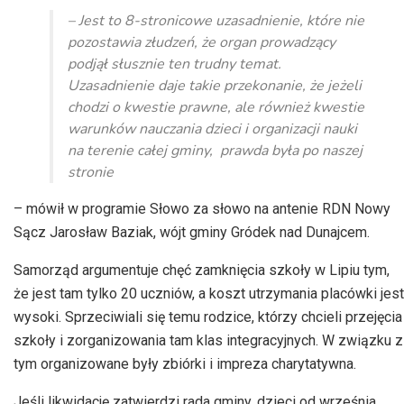
dźwiękowych
– Jest to 8-stronicowe uzasadnienie, które nie
pozostawia złudzeń, że organ prowadzący
podjął słusznie ten trudny temat.
Uzasadnienie daje takie przekonanie, że jeżeli
chodzi o kwestie prawne, ale również kwestie
warunków nauczania dzieci i organizacji nauki
na terenie całej gminy, prawda była po naszej
stronie
– mówił w programie Słowo za słowo na antenie RDN Nowy
Sącz Jarosław Baziak, wójt gminy Gródek nad Dunajcem.
Samorząd argumentuje chęć zamknięcia szkoły w Lipiu tym,
że jest tam tylko 20 uczniów, a koszt utrzymania placówki jest
wysoki. Sprzeciwiali się temu rodzice, którzy chcieli przejęcia
szkoły i zorganizowania tam klas integracyjnych. W związku z
tym organizowane były zbiórki i impreza charytatywna.
Jeśli likwidację zatwierdzi rada gminy, dzieci od września