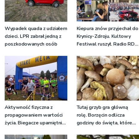
Wypadek quada z udziałem
Kiepura znów przyjechał do
dzieci. LPR zabrał jedną z
Krynicy-Zdroju. Kultowy
poszkodowanych osób
Festiwal ruszył. Radio RDN
nadawało program na
żywo [ZDJĘCIA]
Aktywność fizyczna z
Tutaj grzyb gra główną
propagowaniem wartości
rolę. Borzęcin odlicza
życia. Biegacze upamiętnili
godziny do święta, które
św. Maksymiliana Kolbego
wyrosło na tradycji
pokoleń