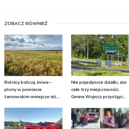
ZOBACZ RÓWNIEŻ
Rolnicy kończą żniwa –
Nie pojedyncze działki, ale
plony w powiecie
całe trzy miejscowości.
tarnowskim mniejsze niż
Gmina Wojnicz przystąpi
rok temu
do zmian w dokumentach
planistycznych