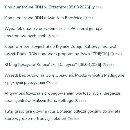
Kino plenerowe RDN w Brzeźnicy [08.08.2026]
23:11
Kino plenerowe RDN odwiedziło Brzeźnicę
23:11
Wypadek quada z udziałem dzieci. LPR zabrał jedną z
poszkodowanych osób
18:06
Kiepura znów przyjechał do Krynicy-Zdroju. Kultowy Festiwal
ruszył. Radio RDN nadawało program na żywo [ZDJĘCIA]
15:03
XI Bieg Koszycko-Kolbiański „Dar życia” [08.08.2026]
12:12
Wszedł bez butów na Górę Objawień. Młodzi wrócili z Medjugorie
z pięknymi przeżyciami
12:12
Aktywność fizyczna z propagowaniem wartości życia. Biegacze
upamiętnili św. Maksymiliana Kolbego
11:11
Tutaj grzyb gra główną rolę. Borzęcin odlicza godziny do święta,
które wyrosło na tradycji pokoleń
09:09