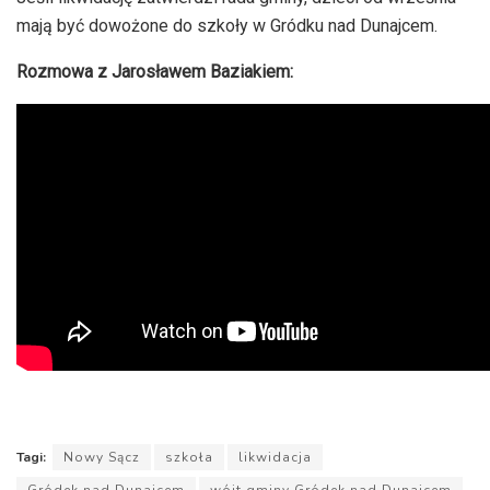
mają być dowożone do szkoły w Gródku nad Dunajcem.
Rozmowa z Jarosławem Baziakiem:
Tagi:
Nowy Sącz
szkoła
likwidacja
Gródek nad Dunajcem
wójt gminy Gródek nad Dunajcem