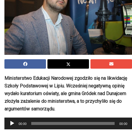
Ministerstwo Edukacji Narodowej zgodziło się na likwidację
Szkoły Podstawowej w Lipiu. Wcześniej negatywną opinię
wydało kuratorium oświaty, ale gmina Gródek nad Dunajcem
złożyła zażalenie do ministerstwa, a to przychyliło się do
argumentów samorządu.
Odtwarzacz
00:00
00:00
plików