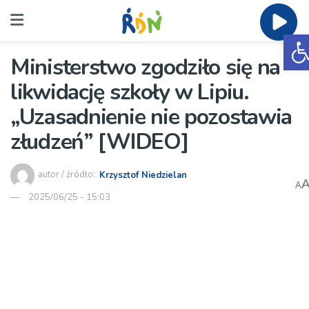
O
Ministerstwo zgodziło się na
likwidację szkoły w Lipiu.
„Uzasadnienie nie pozostawia
złudzeń” [WIDEO]
autor / źródło:
Krzysztof Niedzielan
A
2025/06/25 - 15:03