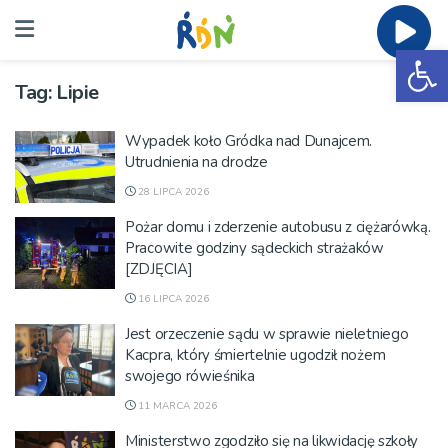
Ot
Tag:
Lipie
Wypadek koło Gródka nad Dunajcem.
Utrudnienia na drodze
28 LIPCA 2026
Pożar domu i zderzenie autobusu z ciężarówką.
Pracowite godziny sądeckich strażaków
[ZDJĘCIA]
16 LIPCA 2026
Jest orzeczenie sądu w sprawie nieletniego
Kacpra, który śmiertelnie ugodził nożem
swojego rówieśnika
11 MARCA 2026
Ministerstwo zgodziło się na likwidację szkoły