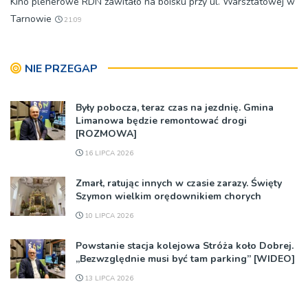
Kino plenerowe RDN zawitało na boisku przy ul. Warsztatowej w
Tarnowie
21:09
NIE PRZEGAP
Były pobocza, teraz czas na jezdnię. Gmina
Limanowa będzie remontować drogi
[ROZMOWA]
16 LIPCA 2026
Zmarł, ratując innych w czasie zarazy. Święty
Szymon wielkim orędownikiem chorych
10 LIPCA 2026
Powstanie stacja kolejowa Stróża koło Dobrej.
„Bezwzględnie musi być tam parking” [WIDEO]
13 LIPCA 2026