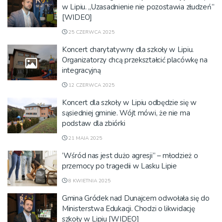
w Lipiu. „Uzasadnienie nie pozostawia złudzeń”
[WIDEO]
25 CZERWCA 2025
Koncert charytatywny dla szkoły w Lipiu.
Organizatorzy chcą przekształcić placówkę na
integracyjną
12 CZERWCA 2025
Koncert dla szkoły w Lipiu odbędzie się w
sąsiedniej gminie. Wójt mówi, że nie ma
podstaw dla zbiórki
21 MAJA 2025
’Wśród nas jest dużo agresji” – młodzież o
przemocy po tragedii w Lasku Lipie
8 KWIETNIA 2025
Gmina Gródek nad Dunajcem odwołała się do
Ministerstwa Edukacji. Chodzi o likwidację
szkoły w Lipiu [WIDEO]