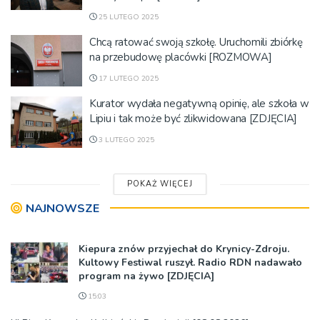
25 LUTEGO 2025
Chcą ratować swoją szkołę. Uruchomili zbiórkę
na przebudowę placówki [ROZMOWA]
17 LUTEGO 2025
Kurator wydała negatywną opinię, ale szkoła w
Lipiu i tak może być zlikwidowana [ZDJĘCIA]
3 LUTEGO 2025
POKAŻ WIĘCEJ
NAJNOWSZE
Kiepura znów przyjechał do Krynicy-Zdroju.
Kultowy Festiwal ruszył. Radio RDN nadawało
program na żywo [ZDJĘCIA]
15:03