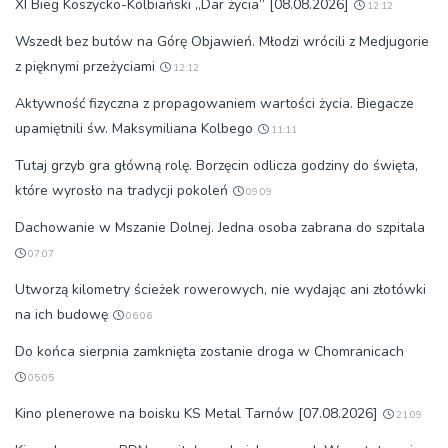
XI Bieg Koszycko-Kolbiański „Dar życia” [08.08.2026]
12:12
Wszedł bez butów na Górę Objawień. Młodzi wrócili z Medjugorie
z pięknymi przeżyciami
12:12
Aktywność fizyczna z propagowaniem wartości życia. Biegacze
upamiętnili św. Maksymiliana Kolbego
11:11
Tutaj grzyb gra główną rolę. Borzęcin odlicza godziny do święta,
które wyrosło na tradycji pokoleń
09:09
Dachowanie w Mszanie Dolnej. Jedna osoba zabrana do szpitala
07:07
Utworzą kilometry ścieżek rowerowych, nie wydając ani złotówki
na ich budowę
06:06
Do końca sierpnia zamknięta zostanie droga w Chomranicach
05:05
Kino plenerowe na boisku KS Metal Tarnów [07.08.2026]
21:09