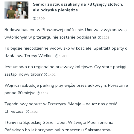
Senior został oszukany na 78 tysięcy złotych,
ale odzyska pieniądze
17:05
Budowa basenu w Ptaszkowej opóźni się. Umowa z wykonawcą
wyłonionym w przetargu nie zostanie podpisana
15:03
To będzie niecodzienne widowisko w kościele. Spektakl oparty o
działa św. Teresy Wielkiej
15:03
Jest umowa na regionalne przewozy kolejowe. Czy stare pociągi
zastąpi nowy tabor?
14:02
Wojnicz rozbuduje parking przy węźle przesiadkowym. Powstanie
ponad 60 miejsc
14:02
Tygodniowy odpust w Przeczycy. 'Maryjo – naucz nas głosić
Chrystusa’
14:02
Tłumy na Sądeckiej Górze Tabor. W święto Przemienienia
Pańskiego bp Jeż przypominał o znaczeniu Sakramentów