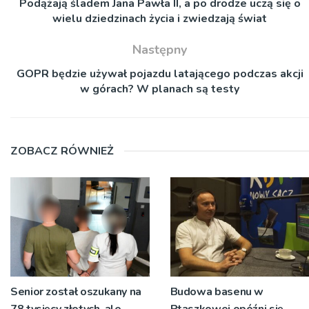
Podążają śladem Jana Pawła II, a po drodze uczą się o
wielu dziedzinach życia i zwiedzają świat
Następny
GOPR będzie używał pojazdu latającego podczas akcji
w górach? W planach są testy
ZOBACZ RÓWNIEŻ
Senior został oszukany na
Budowa basenu w
78 tysięcy złotych, ale
Ptaszkowej opóźni się.