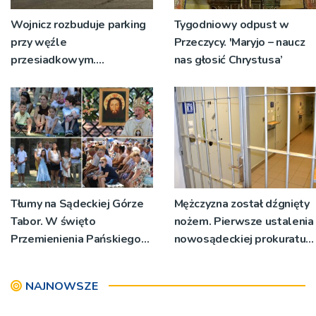
Wojnicz rozbuduje parking
Tygodniowy odpust w
przy węźle
Przeczycy. 'Maryjo – naucz
przesiadkowym.
nas głosić Chrystusa’
Powstanie ponad 60
miejsc
Tłumy na Sądeckiej Górze
Mężczyzna został dźgnięty
Tabor. W święto
nożem. Pierwsze ustalenia
Przemienienia Pańskiego
nowosądeckiej prokuratury
bp Jeż przypominał o
w tej sprawie
znaczeniu Sakramentów
NAJNOWSZE
[ZDJĘCIA]