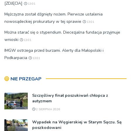
[ZDJĘCIA]
13:01
Mężczyzna został dźgnięty nożem. Pierwsze ustalenia
nowosądeckiej prokuratury w tej sprawie
13:01
Można starać się o stypendium. Diecezjalna fundacja przyjmuje
wnioski
13:01
IMGW ostrzega przed burzami. Alerty dla Małopolski i
Podkarpacia
13:01
NIE PRZEGAP
Szczęśliwy finał poszukiwań chłopca z
autyzmem
2 SIERPNIA 2026
Wypadek na Węgierskiej w Starym Sączu. Są
poszkodowani