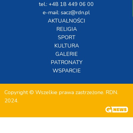
tel.: +48 18 449 06 00
e-mail: sacz@rdn.pl
AKTUALNOŚCI
RELIGIA
SPORT
KULTURA
GALERIE
PATRONATY
WSPARCIE
Copyright © Wszelkie prawa zastrzeżone. RDN.
2024.