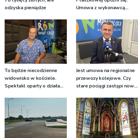
odzyska pieniądze
Umowa z wykonawcą
wyłonionym w przetargu
nie zostanie podpisana
To będzie niecodzienne
Jest umowa na regionalne
widowisko w kościele.
przewozy kolejowe. Czy
Spektakl oparty o działa
stare pociągi zastąpi nowy
św. Teresy Wielkiej
tabor?