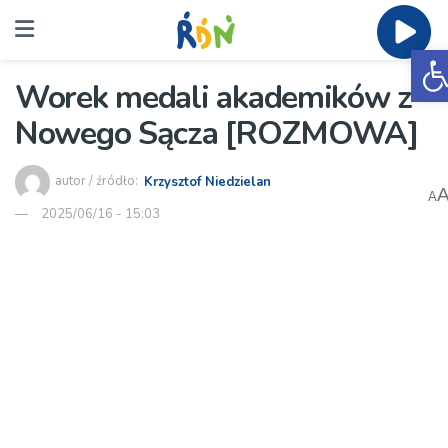
O
Worek medali akademików z
Nowego Sącza [ROZMOWA]
autor / źródło:
Krzysztof Niedzielan
A
2025/06/16 - 15:03