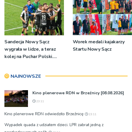
Sandecja Nowy Sącz
Worek medali kajakarzy
wygrała w lidze, a teraz
Startu Nowy Sącz
kolej na Puchar Polski.
„Chcemy wygrywać”
NAJNOWSZE
Kino plenerowe RDN w Brzeźnicy [08.08.2026]
23:11
Kino plenerowe RDN odwiedziło Brzeźnicę
23:11
Wypadek quada z udziałem dzieci. LPR zabrał jedną z