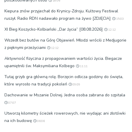
poszkodowanych osób
18:06
Kiepura znów przyjechał do Krynicy-Zdroju. Kultowy Festiwal
ruszył. Radio RDN nadawało program na żywo [ZDJĘCIA]
15:03
XI Bieg Koszycko-Kolbiański „Dar życia” [08.08.2026]
12:12
Wszedł bez butów na Górę Objawień. Młodzi wrócili z Medjugorie
z pięknymi przeżyciami
12:12
Aktywność fizyczna z propagowaniem wartości życia. Biegacze
upamiętnili św. Maksymiliana Kolbego
11:11
Tutaj grzyb gra główną rolę. Borzęcin odlicza godziny do święta,
które wyrosło na tradycji pokoleń
09:09
Dachowanie w Mszanie Dolnej. Jedna osoba zabrana do szpitala
07:07
Utworzą kilometry ścieżek rowerowych, nie wydając ani złotówki
na ich budowę
06:06