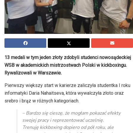
13 medali w tym jeden złoty zdobyli studenci nowosądeckiej
WSB w akademickich mistrzostwach Polski w kickboxingu.
Rywalizowali w Warszawie.
Pierwszy większy start w karierze zaliczyła studentka I roku
informatyki Daria Nahaitseva, która wywalczyła złoto oraz
srebro i brąz w różnych kategoriach.
– Bardzo się cieszę, że mogłam pokazać efekty
swojej pracy i reprezentować uczelnię.
Trenuję kickboxing dopiero od pół roku, ale