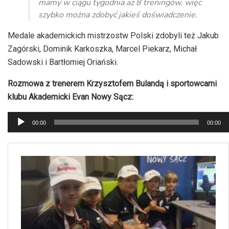
mamy w ciągu tygodnia aż 8 treningów, więc
szybko można zdobyć jakieś doświadczenie.
Medale akademickich mistrzostw Polski zdobyli też Jakub
Zagórski, Dominik Karkoszka, Marcel Piekarz, Michał
Sadowski i Bartłomiej Oriański.
Rozmowa z trenerem Krzysztofem Bulandą i sportowcami
klubu Akademicki Evan Nowy Sącz:
Odtwarzacz
00:00
00:00
plików
dźwiękowych