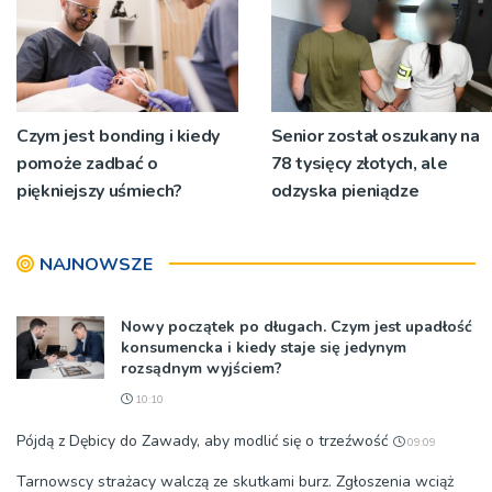
Czym jest bonding i kiedy
Senior został oszukany na
pomoże zadbać o
78 tysięcy złotych, ale
piękniejszy uśmiech?
odzyska pieniądze
NAJNOWSZE
Nowy początek po długach. Czym jest upadłość
konsumencka i kiedy staje się jedynym
rozsądnym wyjściem?
10:10
Pójdą z Dębicy do Zawady, aby modlić się o trzeźwość
09:09
Tarnowscy strażacy walczą ze skutkami burz. Zgłoszenia wciąż