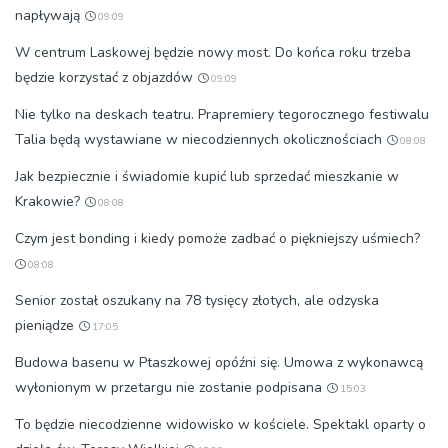
napływają
09:09
W centrum Laskowej będzie nowy most. Do końca roku trzeba
będzie korzystać z objazdów
09:09
Nie tylko na deskach teatru. Prapremiery tegorocznego festiwalu
Talia będą wystawiane w niecodziennych okolicznościach
08:08
Jak bezpiecznie i świadomie kupić lub sprzedać mieszkanie w
Krakowie?
08:08
Czym jest bonding i kiedy pomoże zadbać o piękniejszy uśmiech?
08:08
Senior został oszukany na 78 tysięcy złotych, ale odzyska
pieniądze
17:05
Budowa basenu w Ptaszkowej opóźni się. Umowa z wykonawcą
wyłonionym w przetargu nie zostanie podpisana
15:03
To będzie niecodzienne widowisko w kościele. Spektakl oparty o