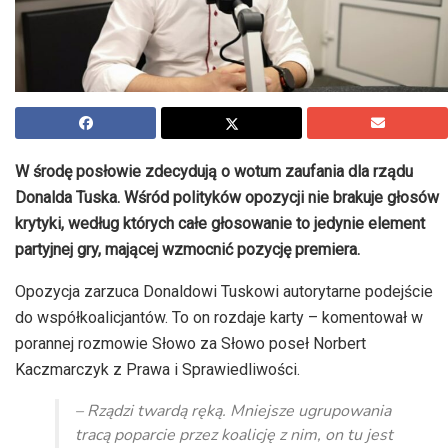
W środę posłowie zdecydują o wotum zaufania dla rządu
Donalda Tuska. Wśród polityków opozycji nie brakuje głosów
krytyki, według których całe głosowanie to jedynie element
partyjnej gry, mającej wzmocnić pozycję premiera.
Opozycja zarzuca Donaldowi Tuskowi autorytarne podejście
do współkoalicjantów. To on rozdaje karty – komentował w
porannej rozmowie Słowo za Słowo poseł Norbert
Kaczmarczyk z Prawa i Sprawiedliwości.
– Rządzi twardą ręką. Mniejsze ugrupowania
tracą poparcie przez koalicję z nim, on tu jest