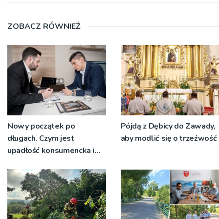
ZOBACZ RÓWNIEŻ
Nowy początek po
Pójdą z Dębicy do Zawady,
długach. Czym jest
aby modlić się o trzeźwość
upadłość konsumencka i
kiedy staje się jedynym
rozsądnym wyjściem?