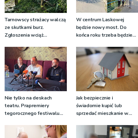
Tarnowscy strażacy walczą
W centrum Laskowej
ze skutkami burz.
będzie nowy most. Do
Zgłoszenia wciąż
końca roku trzeba będzie
napływają
korzystać z objazdów
Nie tylko na deskach
Jak bezpiecznie i
teatru. Prapremiery
świadomie kupić lub
tegorocznego festiwalu
sprzedać mieszkanie w
Talia będą wystawiane w
Krakowie?
niecodziennych
okolicznościach