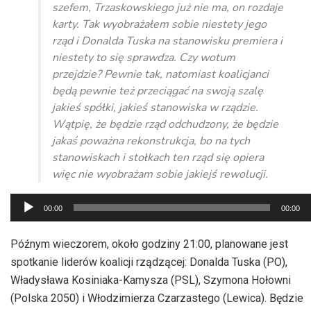
szefem, Trzaskowskiego już nie ma, on rozdaje
karty. Tak wyobrażałem sobie niestety jego
rząd i Donalda Tuska na stanowisku premiera i
niestety to się sprawdza. Czy wotum
przejdzie? Pewnie tak, natomiast koalicjanci
będą pewnie też przeciągać na swoją szalę
jakieś spółki, jakieś stanowiska w rządzie.
Wątpię, że będzie rząd odchudzony, że będzie
jakaś poważna rekonstrukcja, bo na tych
stanowiskach i stołkach ten rząd się opiera
więc nie wyobrażam sobie jakiejś rewolucji.
Odtwarzacz
00:00
00:00
plików
dźwiękowych
Późnym wieczorem, około godziny 21:00, planowane jest
spotkanie liderów koalicji rządzącej: Donalda Tuska (PO),
Władysława Kosiniaka-Kamysza (PSL), Szymona Hołowni
(Polska 2050) i Włodzimierza Czarzastego (Lewica). Będzie